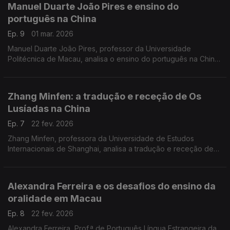
Manuel Duarte João Pires e ensino do
português na China
Ep. 9
01 mar. 2026
Manuel Duarte João Pires, professor da Universidade
Politécnica de Macau, analisa o ensino do português na China
a partir de dados quantitativos, identificando desafios e
tendências de crescimento. ...
Zhang Minfen: a tradução e receção de Os
Lusíadas na China
Ep. 7
22 fev. 2026
Zhang Minfen, professora da Universidade de Estudos
Internacionais de Shanghai, analisa a tradução e receção de
Os Lusíadas na China desde os anos 1980 ...
Alexandra Ferreira e os desafios do ensino da
oralidade em Macau
Ep. 8
22 fev. 2026
Alexandra Ferreira, Prof.ª de Português Língua Estrangeira da