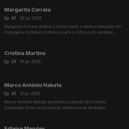
internacionalização do português
Margarita Correia
Ep. 30
26 jul. 2026
Margarita Correia analisa a forma como a democratização em
Portugal e no Brasil contribuiu para o reforço do estatuto
internacional da língua portuguesa e para a sua expansão
através da educação e da literacia.
Cristina Martins
Ep. 29
19 jul. 2026
Marco António Nakata
Ep. 28
12 jul. 2026
Marco António Nakata apresenta a missão do Instituto
Guimarães Rosa na promoção internacional da língua
portuguesa e da cultura brasileira, destacando o papel da
diplomacia cultural.
Edleise Mendes