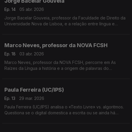
Jorge Bacelar Gouveia
Ep. 14
05 abr. 2026
Jorge Bacelar Gouveia, professor da Faculdade de Direito da
Universidade Nova de Lisboa, e a relação entre língua e
direito e a necessidade de enquadramento jurídico da língua
portuguesa ....
Marco Neves, professor da NOVA FCSH
Ep. 18
03 abr. 2026
Marco Neves, professor da NOVA FCSH, percorre em As
Raízes da Língua a história e a origem de palavras do
quotidiano português.Mostra como a etimologia revela viagens
antigas escondidas nas palavras mais familiares.
Paula Ferreira (UC/IPS)
Ep. 13
29 mar. 2026
Paula Ferreira (UC/IPS) analisa o «Texto Livre» vs. algoritmos.
Questiona se o digital domestica a escrita ou se ainda há
espaço para o erro e o rascunho na era da correção
automática e imediata.