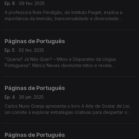
Ep. 6
09 fev. 2025
A professora Rute Perdigão, do Instituto Piaget, explica a
importância da imersão, transversalidade e diversidade
linguística na formação de professores.
Páginas de Português
Ep. 5
02 fev. 2025
"Queria? Já Não Quer? – Mitos e Disparates da Língua
Portuguesa". Marco Neves desmonta mitos e revela
curiosidades da nossa língua com humor e rigor. Uma leitura
leve e envolvente para quem adora palavras!
Páginas de Português
Ep. 4
26 jan. 2025
Carlos Nuno Granja apresenta o livro A Arte de Gostar de Ler,
um convite a explorar estratégias criativas para despertar o
prazer da leitura, especialmente entre os mais jovens. ...
Páginas de Português