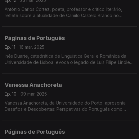
Ep. 12
23 mar. 2025
António Carlos Cortez, poeta, professor e crítico literário,
reflete sobre a atualidade de Camilo Castelo Branco no
bicentenário do seu nascimento ...
Páginas de Português
Ep. 11
16 mar. 2025
Inês Duarte, catedrática de Linguística Geral e Românica da
Universidade de Lisboa, evoca o legado de Luís Filipe Lindley
Cintra, destacando o seu contributo para os estudos dialetais,
...
Vanessa Anachoreta
Ep. 10
09 mar. 2025
Vanessa Anachoreta, da Universidade do Porto, apresenta
Desafios e Descobertas: Perspetivas do Português como
Língua Não Materna, obra que coorganizou com Andreia
Warrot, ...
Páginas de Português