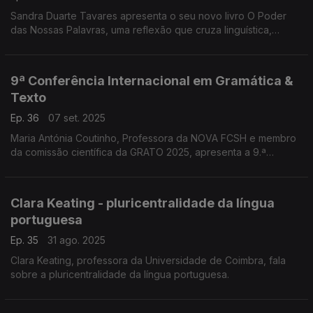
Sandra Duarte Tavares apresenta o seu novo livro O Poder
das Nossas Palavras, uma reflexão que cruza linguística,
neurociência e empatia. Em conversa, destaca o impacto das
palavras nas emoções, nos comportamentos ...
9ª Conferência Internacional em Gramática &
Texto
Ep. 36
07 set. 2025
Maria Antónia Coutinho, Professora da NOVA FCSH e membro
da comissão científica da GRATO 2025, apresenta a 9.ª
Conferência Internacional em Gramática & Texto. ...
Clara Keating - pluricentralidade da língua
portuguesa
Ep. 35
31 ago. 2025
Clara Keating, professora da Universidade de Coimbra, fala
sobre a pluricentralidade da língua portuguesa.