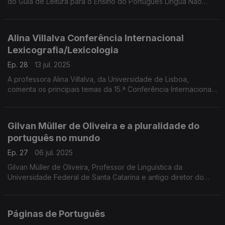
do Guia de Leitura para o Ensino do Português Língua Não
Materna, uma iniciativa do Plano Nacional de Leitura.
Alina Villalva Conferência Internacional
Lexicografia/Lexicologia
Ep. 28
13 jul. 2025
A professora Alina Villalva, da Universidade de Lisboa,
comenta os principais temas da 15.ª Conferência Internacional
em Lexicografia e Lexicologia Histórica, realizada na Academia
das Ciências de Lisboa. ...
Gilvan Müller de Oliveira e a pluralidade do
português no mundo
Ep. 27
06 jul. 2025
Gilvan Müller de Oliveira, Professor de Linguística da
Universidade Federal de Santa Catarina e antigo diretor do
IILP, reflete sobre a pluralidade do português no mundo. ...
Páginas de Português