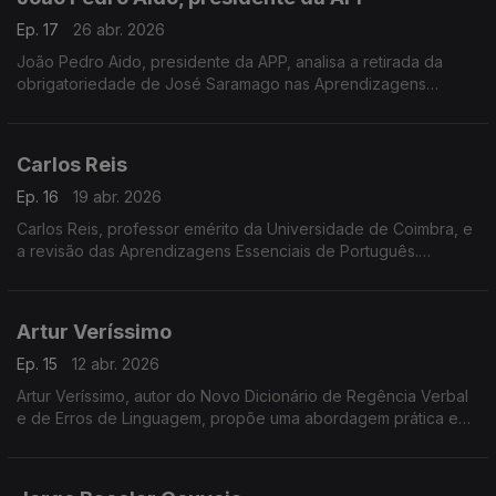
Ep. 17
26 abr. 2026
João Pedro Aido, presidente da APP, analisa a retirada da
obrigatoriedade de José Saramago nas Aprendizagens
Essenciais. Destaca os contratos de leitura como garantia da
sua presença no ensino, sem imposição curricular.
Carlos Reis
Ep. 16
19 abr. 2026
Carlos Reis, professor emérito da Universidade de Coimbra, e
a revisão das Aprendizagens Essenciais de Português.
Em análiseo fim da obrigatoriedade de obras de José
Saramago e as suas implicações no ensino da literatura.
Artur Veríssimo
Ep. 15
12 abr. 2026
Artur Veríssimo, autor do Novo Dicionário de Regência Verbal
e de Erros de Linguagem, propõe uma abordagem prática e
acessível à gramática baseada em exemplos do uso real da
língua para esclarecer dúvidas e evitar erros