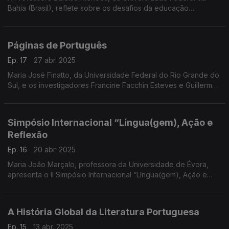
Bahia (Brasil), reflete sobre os desafios da educação
linguística no século XXI, antecipando a sua intervenção no XII
SEPEXLE, ...r
Páginas de Português
Ep. 17
27 abr. 2025
Maria José Finatto, da Universidade Federal do Rio Grande do
Sul, e os investigadores Francine Facchin Esteves e Guillermo
Silva Villar apresentam o projeto de construção de uma
terminologia de raiz para textos ...
Simpósio Internacional “Língua(gem), Ação e
Reflexão
Ep. 16
20 abr. 2025
Maria João Marçalo, professora da Universidade de Évora,
apresenta o II Simpósio Internacional “Língua(gem), Ação e
Reflexão”, que reúne especialistas de Portugal e Brasil para
refletir sobre novas abordagens no ensino .
A História Global da Literatura Portuguesa
Ep. 15
13 abr. 2025