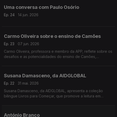
Uma conversa com Paulo Osório
Ep. 24
14 jun. 2026
Carmo Oliveira sobre o ensino de Camões
Ep. 23
07 jun. 2026
Carmo Oliveira, professora e membro da APP, reflete sobre os
desafios e as potencialidades do ensino de Camões,
procurando aproximar a sua obra dos alunos e da língua
portuguesa contemporânea
Susana Damasceno, da AIDGLOBAL
Ep. 22
31 mai. 2026
Susana Damasceno, da AIDGLOBAL, apresenta a coleção
bilingue Livros para Começar, que promove a leitura em
português e changana junto de crianças moçambicanas,
valorizando as línguas locais e a educação.
António Branco