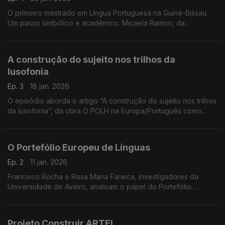
O primeiro mestrado em Língua Portuguesa na Guiné-Bissau.
Um passo simbólico e académico. Micaela Ramon, da
Universidade do Minho destaca o desafio de adaptar o ensino
ao contexto local sem repetir modelos europeus.
A construção do sujeito nos trilhos da
lusofonia
Ep. 3
18 jan. 2026
O episódio aborda o artigo “A construção do sujeito nos trilhos
da lusofonia”, da obra O POLH na Europa/Português como
Língua de Herança, assinado por Mariana Martins, Rita
Dorneles, Elizabeth Ferreira e Danielli Simões
O Portefólio Europeu de Línguas
Ep. 2
11 jan. 2026
Francisco Rocha e Rosa Maria Faneca, investigadores da
Universidade de Aveiro, analisam o papel do Portefólio
Europeu de Línguas na valorização das línguas de herança em
contextos migratórios. ...
Projeto Construir ARTEL