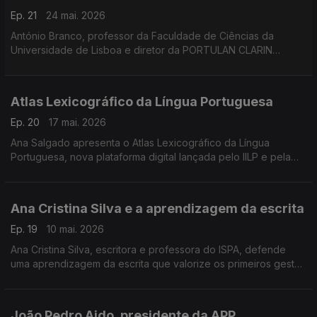
Ep. 21
24 mai. 2026
António Branco, professor da Faculdade de Ciências da
Universidade de Lisboa e diretor da PORTULAN CLARIN
apresenta os modelos de inteligência artificial Evaristo,
Albertina, Gervásio e Serafim ,,,
Atlas Lexicográfico da Língua Portuguesa
Ep. 20
17 mai. 2026
Ana Salgado apresenta o Atlas Lexicográfico da Língua
Portuguesa, nova plataforma digital lançada pelo IILP e pela
Academia das Ciências de Lisboa para mapear a diversidade
lexical do português no espaço da CPLP
Ana Cristina Silva e a aprendizagem da escrita
Ep. 19
10 mai. 2026
Ana Cristina Silva, escritora e professora do ISPA, defende
uma aprendizagem da escrita que valorize os primeiros gestos
e experiências das crianças com a linguagem escrita antes do
ensino formal.
João Pedro Aido, presidente da APP