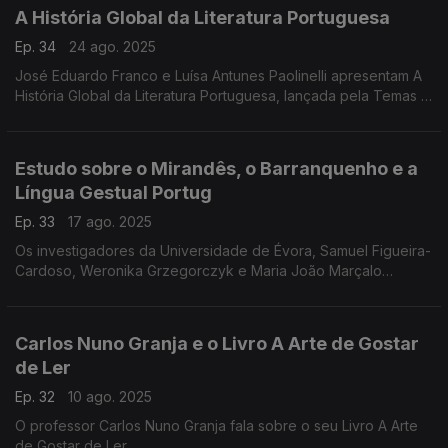
A História Global da Literatura Portuguesa
Ep. 34
24 ago. 2025
José Eduardo Franco e Luísa Antunes Paolinelli apresentam A
História Global da Literatura Portuguesa, lançada pela Temas e
Debates no final do ano passado, ...
Estudo sobre o Mirandês, o Barranquenho e a
Língua Gestual Portug
Ep. 33
17 ago. 2025
Os investigadores da Universidade de Évora, Samuel Figueira-
Cardoso, Weronika Grzegorczyk e Maria João Marçalo
apresentam o estudo sobre o Mirandês, o Barranquenho e a
Língua Gestual Portuguesa
Carlos Nuno Granja e o Livro A Arte de Gostar
de Ler
Ep. 32
10 ago. 2025
O professor Carlos Nuno Granja fala sobre o seu Livro A Arte
de Gostar de Ler.