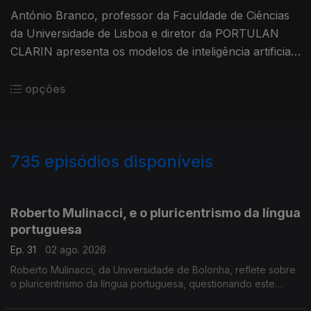
António Branco, professor da Faculdade de Ciências
da Universidade de Lisboa e diretor da PORTULAN
CLARIN apresenta os modelos de inteligência artificial
Evaristo, Albertina, Gervásio e Serafim ,,,
opções
735
episódios disponíveis
929912
908815
893011
873679
857182
838065
818850
798966
782939
Roberto Mulinacci, e o pluricentrismo da língua
portuguesa
Ep. 31
02 ago. 2026
Roberto Mulinacci, da Universidade de Bolonha, reflete sobre
o pluricentrismo da língua portuguesa, questionando este
conceito e debatendo as suas implicações para o ensino e a