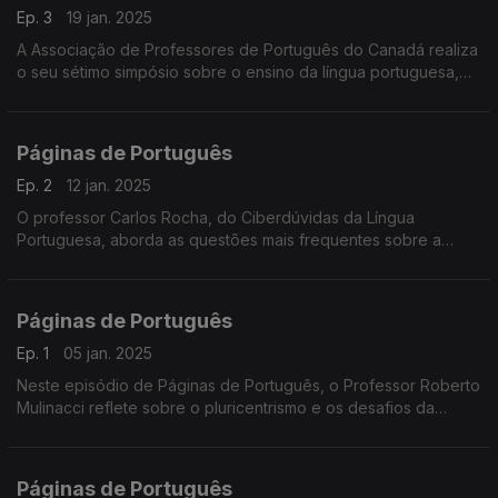
Ep. 3
19 jan. 2025
A Associação de Professores de Português do Canadá realiza
o seu sétimo simpósio sobre o ensino da língua portuguesa,
em Montreal. ...
Páginas de Português
Ep. 2
12 jan. 2025
O professor Carlos Rocha, do Ciberdúvidas da Língua
Portuguesa, aborda as questões mais frequentes sobre a
língua em 2024. Um episódio marcado pela reflexão, poesia
de Sophia e música de Chico Buarque.
Páginas de Português
Ep. 1
05 jan. 2025
Neste episódio de Páginas de Português, o Professor Roberto
Mulinacci reflete sobre o pluricentrismo e os desafios da
internacionalização da língua portuguesa.
Páginas de Português