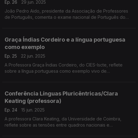
Ep. 26
29 jun. 2025
João Pedro Aido, presidente da Associação de Professores
de Português, comenta o exame nacional de Português do
12.º ano, agora obrigatório para todos os alunos,
independentemente da área de estudos. ...
Graça Índias Cordeiro e a língua portuguesa
como exemplo
Ep. 25
22 jun. 2025
A Professora Graça Índias Cordeiro, do CIES-Iscte, reflete
sobre a língua portuguesa como exemplo vivo de
pluricentrismo, a partir da sua intervenção na 11.ª Conferência
sobre Línguas Pluricêntricas.
Conferência Línguas Pluricêntricas/Clara
Keating (professora)
Ep. 24
15 jun. 2025
A professora Clara Keating, da Universidade de Coimbra,
reflete sobre as tensões entre quadros nacionais e
transnacionais na descrição das línguas pluricêntricas, como o
português. ...