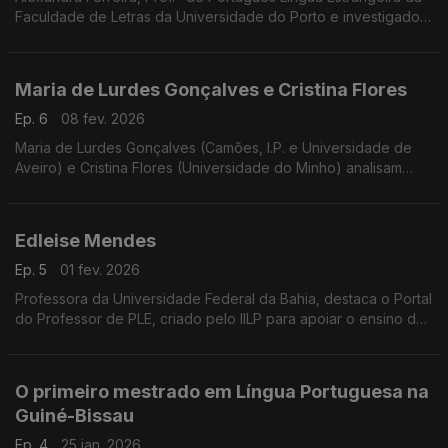
Faculdade de Letras da Universidade do Porto e investigadora
do Centro de Linguística da UP, analisa o ensino da oralidade
em português a partir de uma experiência com estudantes de
Macau. O estudo reflete sobre as dificuldades e
Maria de Lurdes Gonçalves e Cristina Flores
especificidades do desenvolvimento da competência oral
neste contexto.
Ep. 6
08 fev. 2026
Maria de Lurdes Gonçalves (Camões, I.P. e Universidade de
Aveiro) e Cristina Flores (Universidade do Minho) analisam
visões de professores de Português Língua de Herança na
Suíça. ...
Edleise Mendes
Ep. 5
01 fev. 2026
Professora da Universidade Federal da Bahia, destaca o Portal
do Professor de PLE, criado pelo IILP para apoiar o ensino do
português com recursos gratuitos e formação de docentes.
O primeiro mestrado em Língua Portuguesa na
Guiné-Bissau
Ep. 4
25 jan. 2026