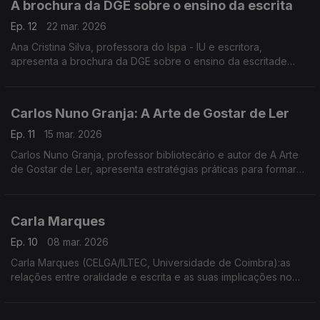
A brochura da DGE sobre o ensino da escrita
Ep. 12
22 mar. 2026
Ana Cristina Silva, professora do Ispa - IU e escritora,
apresenta a brochura da DGE sobre o ensino da escritade
fendendo que a "escrita inventada" no pré-escolar é um
processo cognitivo essencial em que ...
Carlos Nuno Granja: A Arte de Gostar de Ler
Ep. 11
15 mar. 2026
Carlos Nuno Granja, professor bibliotecário e autor de A Arte
de Gostar de Ler, apresenta estratégias práticas para formar
leitores, defendendo a leitura como uma prática cultural que
se aprende e se cultiva desde cedo.
Carla Marques
Ep. 10
08 mar. 2026
Carla Marques (CELGA/ILTEC, Universidade de Coimbra):as
relações entre oralidade e escrita e as suas implicações no
ensino do português, a partir da comunicação apresentada no
Congresso Internacional Entre Textos,...