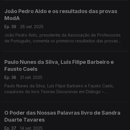
literacia em Portugal. ...
João Pedro Aido e os resultados das provas
ModA
Ep. 39
28 set. 2025
João Pedro Aido, presidente da Associação de Professores
de Português, comenta os primeiros resultados das provas
ModA, aplicadas em formato digital aos alunos do 4.º e 6.º
anos. Em destaque, os desempenhos a Português
Paulo Nunes da Silva, Luís Filipe Barbeiro e
Fausto Caels
Ep. 38
21 set. 2025
Paulo Nunes da Silva, Luís Filipe Barbeiro e Fausto Caels,
coautores do livro Teorias Discursivas em Diálogo –
Perspetivas e Análises, refletem sobre classificações textuais,
documentos programáticos e ...
O Poder das Nossas Palavras livro de Sandra
Duarte Tavares
Ep. 37
14 set. 2025