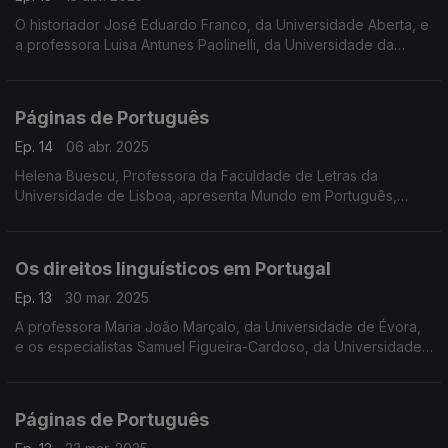
O historiador José Eduardo Franco, da Universidade Aberta, e
a professora Luisa Antunes Paolinelli, da Universidade da
Madeira, apresentam A História Global da Literatura
Portuguesa, ...
Páginas de Português
Ep. 14
06 abr. 2025
Helena Buescu, Professora da Faculdade de Letras da
Universidade de Lisboa, apresenta Mundo em Português,
projeto que integra a coleção Literatura-Mundo Comparada,
Perspetivas em Português, ...
Os direitos linguísticos em Portugal
Ep. 13
30 mar. 2025
A professora Maria João Marçalo, da Universidade de Évora,
e os especialistas Samuel Figueira-Cardoso, da Universidade
Federal do Oeste do Pará, e Weronika Grezgoreczyk
discutem os direitos linguísticos em Portugal, ...
Páginas de Português