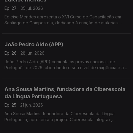
Ep. 27
05 jul. 2026
Edleise Mendes apresenta o XVI Curso de Capacitação em
Santiago de Compostela, dedicado à criação de materiais
didáticos para o ensino do português a falantes de galego e
ao desenvolvimento do PPPLE
João Pedro Aido (APP)
Ep. 26
28 jun. 2026
João Pedro Aido (APP) comenta as provas nacionais de
Português de 2026, abordando o seu nível de exigência e a
polémica gerada por uma questão do exame do 12.º ano
Ana Sousa Martins, fundadora da Ciberescola
da Língua Portuguesa
Ep. 25
21 jun. 2026
Ana Sousa Martins, fundadora da Ciberescola da Língua
Portuguesa, apresenta o projeto Ciberescola Integra+,
dedicado à inclusão linguística de crianças e adultos migrantes
através da aprendizagem do português