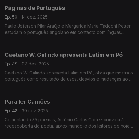
Páginas de Português
Ep. 50
14 dez. 2025
Paulo Jeferson Pilar Araújo e Margarida Maria Taddoni Petter
estudam o português angolano em contacto com línguas
bantu, destacando traços e alertando para a importância de
distinguir influência real de coincidência.
Caetano W. Galindo apresenta Latim em Pó
Ep. 49
07 dez. 2025
Caetano W. Galindo apresenta Latim em Pó, obra que mostra o
português como resultado de usos, desvios e mudanças ao
longo do tempo. Na entrevista, defende que a língua é feita
por pessoas — sobretudo pelas crianças — ...
Para ler Camões
Ep. 48
30 nov. 2025
Comentando 35 poemas, António Carlos Cortez convida à
redescoberta do poeta, aproximando-o dos leitores de hoje
com sensibilidade pedagógica e literária.