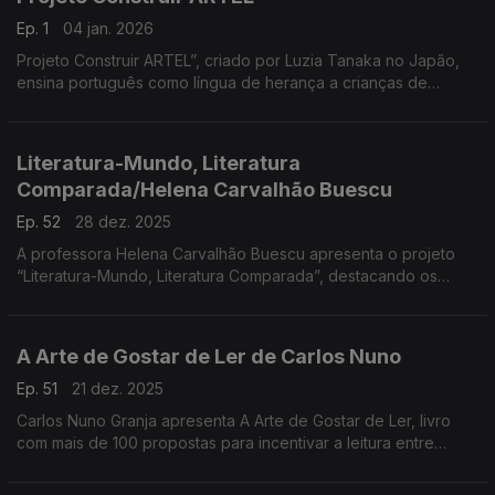
Ep. 1
04 jan. 2026
Projeto Construir ARTEL”, criado por Luzia Tanaka no Japão,
ensina português como língua de herança a crianças de
famílias migrantes. Iniciado como creche, tornou-se espaço
educativo e afetivo, ...
Literatura-Mundo, Literatura
Comparada/Helena Carvalhão Buescu
Ep. 52
28 dez. 2025
A professora Helena Carvalhão Buescu apresenta o projeto
“Literatura-Mundo, Literatura Comparada”, destacando os
volumes dedicados à literatura em português. ...
A Arte de Gostar de Ler de Carlos Nuno
Ep. 51
21 dez. 2025
Carlos Nuno Granja apresenta A Arte de Gostar de Ler, livro
com mais de 100 propostas para incentivar a leitura entre
crianças e jovens. Dirigido a pais, professores e mediadores,
destaca a leitura como prática criativa