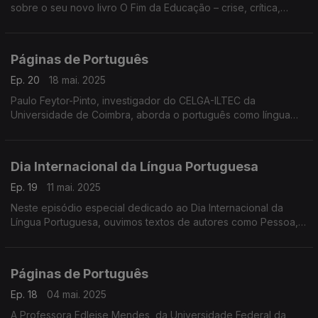
sobre o seu novo livro O Fim da Educação – crise, crítica,
ensino e utopia, um ensaio de intervenção que denuncia o
colapso do sistema educativo. ...
Páginas de Português
Ep. 20
18 mai. 2025
Paulo Feytor-Pinto, investigador do CELGA-ILTEC da
Universidade de Coimbra, aborda o português como língua
pluricêntrica no contexto da 11.ª Conferência Internacional das
Línguas Pluricêntricas. ...
Dia Internacional da Língua Portuguesa
Ep. 19
11 mai. 2025
Neste episódio especial dedicado ao Dia Internacional da
Língua Portuguesa, ouvimos textos de autores como Pessoa,
Mia Couto, Camões, João Cabral de Melo Neto e Manuel
Bandeira, na voz da atriz Maria Henrique. ...
Páginas de Português
Ep. 18
04 mai. 2025
A Professora Edleise Mendes, da Universidade Federal da