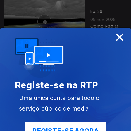
Ep. 36
09 nov. 2025
Como Faz O
×
Espelho
Ep. 35
02 nov. 2025
Como Faz O
Registe-se na RTP
Espelho
Uma única conta para todo o
serviço público de media
Ep. 34
26 out. 2025
A Vida Continua
(Sem Esquecer