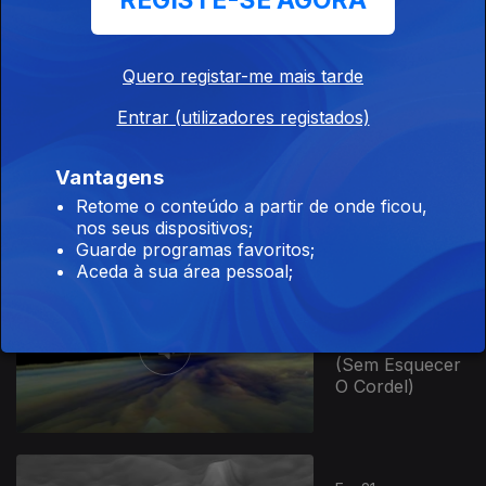
REGISTE-SE AGORA
O Cordel)
Quero registar-me mais tarde
Ep. 33
Entrar (utilizadores registados)
19 out. 2025
A Vida Continua
Vantagens
(Sem Esquecer
Retome o conteúdo a partir de onde ficou,
O Cordel)
nos seus dispositivos;
Guarde programas favoritos;
Aceda à sua área pessoal;
Ep. 32
12 out. 2025
A Vida Continua
(Sem Esquecer
O Cordel)