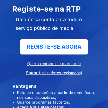
Registe-se na RTP
Entrementes
Ep. 11
15 mar. 2026
Uma única conta para todo o
Entre a nostalgia do familiar e a urgência do desconhecido.
serviço público de media
Texto de Carson McCullers. Música de Matthew Tavares &
Leland Whitty
REGISTE-SE AGORA
Entrementes
Ep. 10
08 mar. 2026
Impressões de uma Americana em Paris. Texto de Sylvia Plath.
Quero registar-me mais tarde
Música de Adja.
Entrar (utilizadores registados)
Entrementes
Vantagens
Ep. 9
01 mar. 2026
Retome o conteúdo a partir de onde ficou,
O Tempo, nós e a Música. Texto de Maria Popova e Rebecca
nos seus dispositivos;
West. Música de Michael Garrick.
Guarde programas favoritos;
Aceda à sua área pessoal;