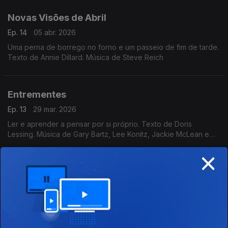
Novas Visões de Abril
Ep. 14
05 abr. 2026
Uma perna de borrego no forno e um passeio de fim de tarde.
Texto de Annie Dillard. Música de Steve Reich
Entrementes
Ep. 13
29 mar. 2026
Ler e aprender a pensar por si próprio. Texto de Doris
Lessing. Música de Gary Bartz, Lee Konitz, Jackie McLean e
Charlie Mariano.
×
Entrementes
Ep. 12
22 mar. 2026
Quando rotina e felicidade são, apenas, duas etapas do
desejo. Texto de Anita Brookner. Música de Egberto Gismonti
por Eddie Daniels