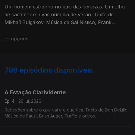
Um homem estranho no país das certezas. Um olho
de cada cor e luvas num dia de Verão. Texto de
Mikhaíl Bulgákov. Música de Sal Nistico, Frank
Strozier e outros nomes do jazz espiritual.
opções
798
episódios disponíveis
927890
908806
899005
858873
A Estação Clarividente
Ep. 4
26 jul. 2026
Reflexões sobre o que vai e o que fica. Texto de Don DeLillo.
Música de Faust, Brian Auger, Traffic e outros.