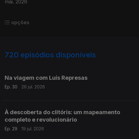
mai. 2026
opções
720
episódios disponíveis
928912
909756
891845
Na viagem com Luís Represas
Ep. 30
26 jul. 2026
À descoberta do clitóris: um mapeamento
completo e revolucionário
Ep. 29
19 jul. 2026