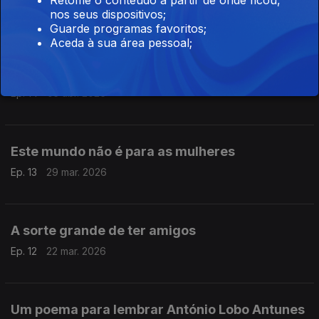
nos seus dispositivos;
Ep. 15
12 abr. 2026
Guarde programas favoritos;
Aceda à sua área pessoal;
Para a vida inteira
Ep. 14
05 abr. 2026
Este mundo não é para as mulheres
Ep. 13
29 mar. 2026
A sorte grande de ter amigos
Ep. 12
22 mar. 2026
Um poema para lembrar António Lobo Antunes