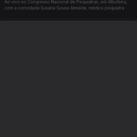
Ao vivo no Congresso Nacional de Psiquiatras, em Albufeira,
com a convidada Susana Sousa Almeida, médica psiquiatra
Instale a aplicação
RTP Play
Disponível para iOS, Android, Apple TV, Android TV e
CarPlay