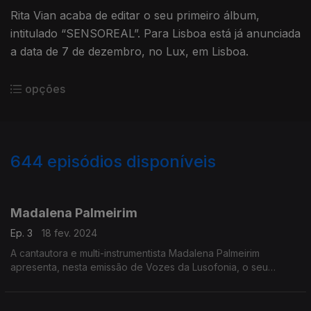
Rita Vian acaba de editar o seu primeiro álbum,
intitulado “SENSOREAL”. Para Lisboa está já anunciada
a data de 7 de dezembro, no Lux, em Lisboa.
opções
644
episódios disponíveis
721512
703663
685570
668381
649745
635646
619198
601439
583840
Madalena Palmeirim
Ep. 3
18 fev. 2024
A cantautora e multi-instrumentista Madalena Palmeirim
apresenta, nesta emissão de Vozes da Lusofonia, o seu
segundo disco, “Morna mansa”, o sucessor de “Right as Rain”,
lançado em 2019.