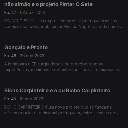
não simão e o projeto Pintar O Sete
Ep. 47
03 dez. 2023
PINTAR O SETE! Uma expressão popular portuguesa muitas
vezes citada pelo poeta pintor Almada Negreiros e dá nome
ao novo álbum dos não simão .
Gonçalo e Pronto
Ep. 46
26 nov. 2023
A ideia para o EP surgiu depois de perceber que as
experiências, memórias e reflexões pessoais mais marcantes
tinham sido passadas à mesa, quer seja com familiares,
amigos, ou até sozinho.
Bicho Carpinteiro e o cd Bicho Carpinteiro
Ep. 45
19 nov. 2023
BICHO CARPINTEIRO é um novo projeto que se funda na
música popular e tradicional portuguesa, entre samples de voz
de recolhas no Portugal profundo.