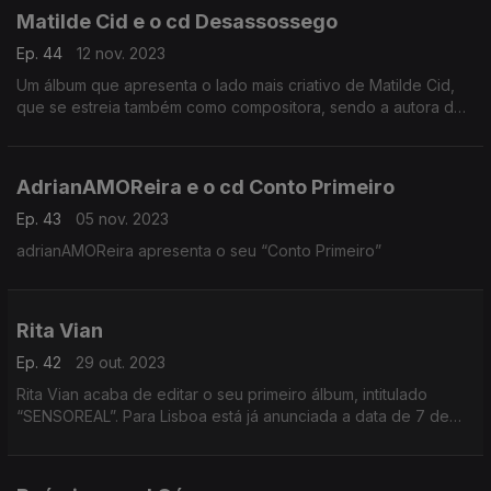
Matilde Cid e o cd Desassossego
Ep. 44
12 nov. 2023
Um álbum que apresenta o lado mais criativo de Matilde Cid,
que se estreia também como compositora, sendo a autora de
algumas das letras e músicas.
AdrianAMOReira e o cd Conto Primeiro
Ep. 43
05 nov. 2023
adrianAMOReira apresenta o seu “Conto Primeiro”
Rita Vian
Ep. 42
29 out. 2023
Rita Vian acaba de editar o seu primeiro álbum, intitulado
“SENSOREAL”. Para Lisboa está já anunciada a data de 7 de
dezembro, no Lux, em Lisboa.