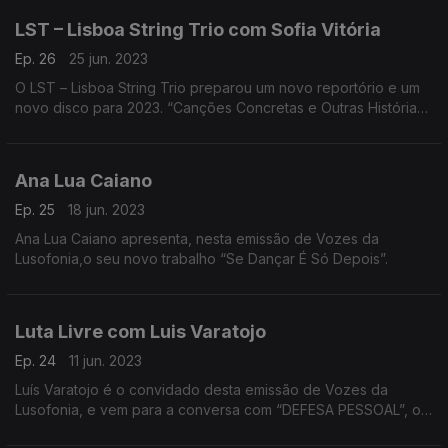
LST – Lisboa String Trio com Sofia Vitória
Ep. 26
25 jun. 2023
O LST – Lisboa String Trio preparou um novo reportório e um
novo disco para 2023. “Canções Concretas e Outras Histórias”
foi editado a 21 de Abril.
Ana Lua Caiano
Ep. 25
18 jun. 2023
Ana Lua Caiano apresenta, nesta emissão de Vozes da
Lusofonia,o seu novo trabalho “Se Dançar É Só Depois”.
Luta Livre com Luis Varatojo
Ep. 24
11 jun. 2023
Luís Varatojo é o convidado desta emissão de Vozes da
Lusofonia, e vem para a conversa com “DEFESA PESSOAL”, o
segundo trabalho do seu projeto A LUTA LIVRE.