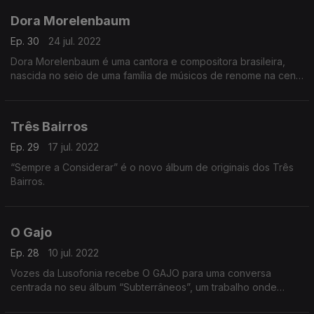
Dora Morelenbaum
Ep. 30
24 jul. 2022
Dora Morelenbaum é uma cantora e compositora brasileira,
nascida no seio de uma família de músicos de renome na cena
mundial (Jaques e Paula Morelenbaum).
Três Bairros
Ep. 29
17 jul. 2022
“Sempre a Considerar” é o novo álbum de originais dos Três
Bairros.
O Gajo
Ep. 28
10 jul. 2022
Vozes da Lusofonia recebe O GAJO para uma conversa
centrada no seu álbum “Subterrâneos”, um trabalho onde
participam os músicos Carlos Barretto e José Salgueiro.