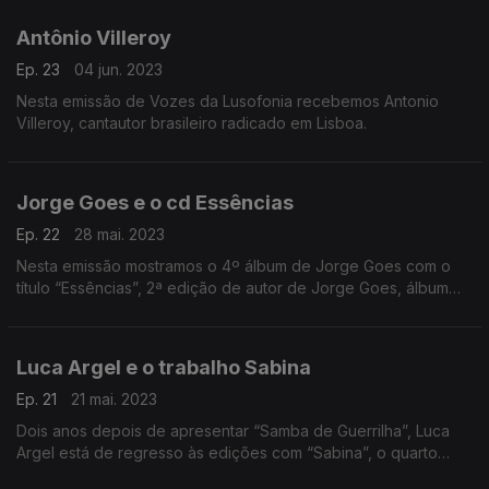
Antônio Villeroy
Ep. 23
04 jun. 2023
Nesta emissão de Vozes da Lusofonia recebemos Antonio
Villeroy, cantautor brasileiro radicado em Lisboa.
Jorge Goes e o cd Essências
Ep. 22
28 mai. 2023
Nesta emissão mostramos o 4º álbum de Jorge Goes com o
título “Essências”, 2ª edição de autor de Jorge Goes, álbum
que dá a conhecer treze temas originais e mais uma vez a
parte musical mais eclética de Jorge Goes.
Luca Argel e o trabalho Sabina
Ep. 21
21 mai. 2023
Dois anos depois de apresentar “Samba de Guerrilha”, Luca
Argel está de regresso às edições com “Sabina”, o quarto
álbum de originais