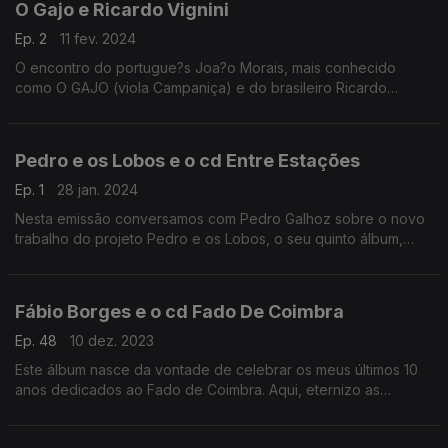
O Gajo e Ricardo Vignini
Ep. 2
11 fev. 2024
O encontro do portugue?s Joa?o Morais, mais conhecido
como O GAJO (viola Campaniça) e do brasileiro Ricardo
Vignini (viola Caipira)
Pedro e os Lobos e o cd Entre Estações
Ep. 1
28 jan. 2024
Nesta emissão conversamos com Pedro Galhoz sobre o novo
trabalho do projeto Pedro e os Lobos, o seu quinto álbum,
intitulado "Entre Estações".
Fábio Borges e o cd Fado De Coimbra
Ep. 48
10 dez. 2023
Este álbum nasce da vontade de celebrar os meus últimos 10
anos dedicados ao Fado de Coimbra. Aqui, eternizo as
melodias que são a base do meu Ser enquanto Fadista. Fábio
Borges