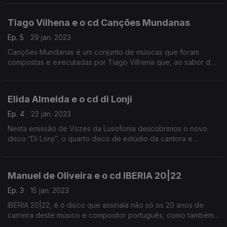
Tiago Vilhena e o cd Canções Mundanas
Ep. 5
29 jan. 2023
Canções Mundanas é um conjunto de músicas que foram
compostas e executadas por Tiago Vilhena que, ao sabor da
corrente, toma um rumo folclórico e alternativo revelando uma
personalidade de cantautor.
Elida Almeida e o cd di Lonji
Ep. 4
22 jan. 2023
Nesta emissão de Vozes da Lusofonia descobrimos o novo
disco “Di Lonji”, o quarto disco de estúdio da cantora e
compositora cabo-verdiana Elida Almeida
Manuel de Oliveira e o cd IBERIA 20|22
Ep. 3
15 jan. 2023
IBÉRIA 20|22, é o disco que assinala não só os 20 anos de
carreira deste músico e compositor português, como também
do seu primeiro álbum IBÉRIA.