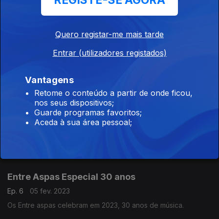
REGISTE-SE AGORA
coros), Davide Amaral (guitarras e coros) e Filipe Ricardo
(acordeão e coros).
Raia e Cardo Roxo
Quero registar-me mais tarde
Ep. 8
19 fev. 2023
Entrar (utilizadores registados)
Raia e Cardo Roxo apresentam Loendro, um disco inspirado
na geografia poética de Alandroal.
Vantagens
Retome o conteúdo a partir de onde ficou,
Carmen Souza e Theo Pascal
nos seus dispositivos;
Guarde programas favoritos;
Ep. 7
12 fev. 2023
Aceda à sua área pessoal;
Após apresentar o seu novo álbum, “Interconnectedness”, na
Alemanha e em França, Carmen Souza lança agora o disco em
Portugal, o país que a viu nascer.
Entre Aspas Especial 30 anos
Ep. 6
05 fev. 2023
Os Entre aspas celebram em 2023, 30 anos de música.