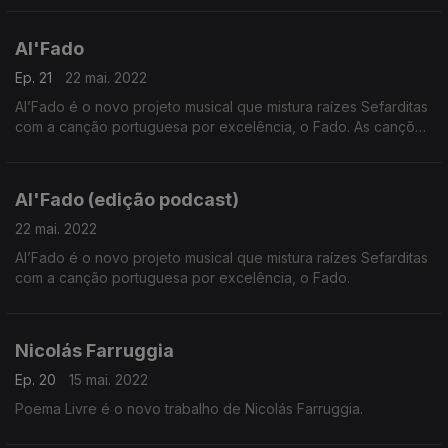
Al'Fado
Ep. 21
22 mai. 2022
Al’Fado é o novo projeto musical que mistura raízes Sefarditas
com a canção portuguesa por excelência, o Fado. As canções
são cantadas em Português, Hebraico e Ladino - dialeto
medieval de origem espanhola.
Al'Fado (edição podcast)
22 mai. 2022
Al’Fado é o novo projeto musical que mistura raízes Sefarditas
com a canção portuguesa por excelência, o Fado.
Nicolás Farruggia
Ep. 20
15 mai. 2022
Poema Livre é o novo trabalho de Nicolás Farruggia.