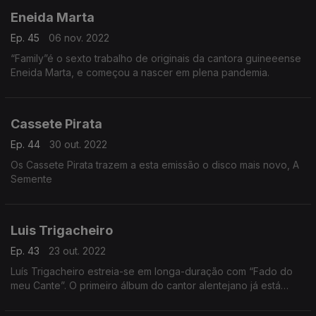
Eneida Marta
Ep. 45
06 nov. 2022
“Family”é o sexto trabalho de originais da cantora guineeense
Eneida Marta, e começou a nascer em plena pandemia.
Cassete Pirata
Ep. 44
30 out. 2022
Os Cassete Pirata trazem a esta emissão o disco mais novo, A
Semente
Luis Trigacheiro
Ep. 43
23 out. 2022
Luís Trigacheiro estreia-se em longa-duração com “Fado do
meu Cante”. O primeiro álbum do cantor alentejano já está
disponível e conta com 12 canções originais.