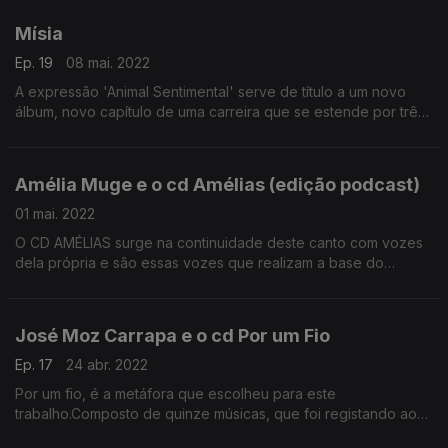
Mísia
Ep. 19
08 mai. 2022
A expressão 'Animal Sentimental' serve de título a um novo
álbum, novo capítulo de uma carreira que se estende por três
décadas e que tem amplo reconhecimento internacional.
Amélia Muge e o cd Amélias (edição podcast)
01 mai. 2022
O CD AMÉLIAS surge na continuidade deste canto com vozes
dela própria e são essas vozes que realizam a base do
acompanhamento, num resultado inesperado e único
José Moz Carrapa e o cd Por um Fio
Ep. 17
24 abr. 2022
Por um fio, é a metáfora que escolheu para este
trabalho.Composto de quinze músicas, que foi registando ao
longo de 30 anos.