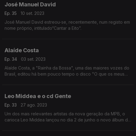
José Manuel David
Ep. 35
10 set. 2023
José Manuel David estreou-se, recentemente, num registo em
nome próprio, intitulado“Cantar a Eito”.
Alaíde Costa
Ep. 34
03 set. 2023
Alaíde Costa, a "Rainha da Bossa", uma das maiores vozes do
Brasil, editou há bem pouco tempo o disco "O que os meus
calos dizem sobre mim",
Leo Middea e o cd Gente
Ep. 33
27 ago. 2023
Um dos mais relevantes artistas da nova geração da MPB, o
carioca Leo Middea lançou no dia 2 de junho o novo álbum de
originais, “Gente”,