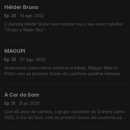
Hélder Bruno
Ep. 33
14 ago. 2022
O pianista Hélder Bruno vem mostrar-nos o seu novo trabalho
"Under a Water Sky".
MAGUPI
Ep. 32
07 ago. 2022
Apaixonado pelos ritmos exóticos e tribais, Magupi (Márcio
Pinto) vem ao próximo Vozes da Lusofonia partilhar histórias
das viagens que criam a sua música.
A Cor do Som
Ep. 31
31 jul. 2022
Com 45 anos de carreira, o grupo vencedor do Grammy Latino
2022, A Cor do Som, vem ao próximo Vozes da Lusofonia para
falar da sua riquíssima história na música do brasil e dos
projetos atuais e futuros.