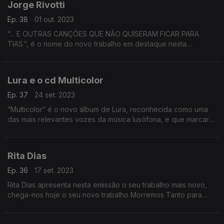
Jorge Rivotti
Ep. 38
01 out. 2023
“... E OUTRAS CANÇÕES QUE NÃO QUISERAM FICAR PARA
TIAS.”, é o nome do novo trabalho em destaque nesta
emissão.
Lura e o cd Multicolor
Ep. 37
24 set. 2023
“Multicolor” é o novo álbum de Lura, reconhecida como uma
das mais relevantes vozes da música lusófona, e que marcará
uma nova fase da sua carreira que conta já com mais de 25
anos.
Rita Dias
Ep. 36
17 set. 2023
Rita Dias apresenta nesta emissão o seu trabalho mais novo,
chega-nos hoje o seu novo trabalho Morremos Tanto para
Crescer