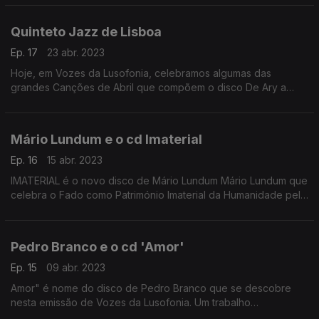
Quinteto Jazz de Lisboa
Ep. 17
23 abr. 2023
Hoje, em Vozes da Lusofonia, celebramos algumas das
grandes Canções de Abril que compõem o disco De Ary a
Zeca, Abril 50 Anos.
Mário Lundum e o cd Imaterial
Ep. 16
15 abr. 2023
IMATERIAL é o novo disco de Mário Lundum Mário Lundum que
celebra o Fado como Património Imaterial da Humanidade pela
UNESCO.
Pedro Branco e o cd 'Amor'
Ep. 15
09 abr. 2023
Amor" é nome do disco de Pedro Branco que se descobre
nesta emissão de Vozes da Lusofonia. Um trabalho
discográfico sobre o qual o autor diz: “cantar o amor é, para