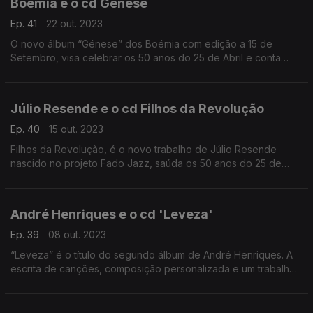
Boémia e o cd Génese
Ep. 41
22 out. 2023
O novo álbum “Génese” dos Boémia com edição a 15 de
Setembro, visa celebrar os 50 anos do 25 de Abril e conta
com o apoio do Fundo Cultural da SPA e Antena 1.
Júlio Resende e o cd Filhos da Revolução
Ep. 40
15 out. 2023
Filhos da Revolução, é o novo trabalho de Júlio Resende
nascido no projeto Fado Jazz, saúda os 50 anos do 25 de
Abril
André Henriques e o cd 'Leveza'
Ep. 39
08 out. 2023
“Leveza” é o título do segundo álbum de André Henriques. A
escrita de canções, composição personalizada e um trabalho
ímpar constituem as maiores armas do artista.