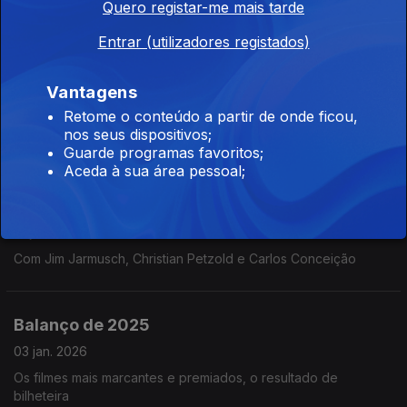
Quero registar-me mais tarde
"Ângelo na Floresta Mágica" + "28 Anos
Entrar (utilizadores registados)
Depois"
17 jan. 2026
Vantagens
"Ângelo na Floresta Mágica" + "28 Anos Depois" + "A Grande
Retome o conteúdo a partir de onde ficou,
Eleanor" + 10º IndieJúnior + Oso + T-zero As estreias da
nos seus dispositivos;
semana e curtas-metragens na sessão na RTP2
Guarde programas favoritos;
Aceda à sua área pessoal;
"Pai, Mãe, Irmã, Irmão" + "Miroirs #3" + "Um
Fio de Baba Escarlat
10 jan. 2026
Com Jim Jarmusch, Christian Petzold e Carlos Conceição
Balanço de 2025
03 jan. 2026
Os filmes mais marcantes e premiados, o resultado de
bilheteira