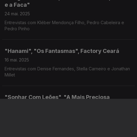
e a Faca"
24 mai. 2025
Entrevistas com Kléber Mendonça Filho, Pedro Cabeleira e
Pedro Pinho
"Hanami", "Os Fantasmas", Factory Ceará
16 mai. 2025
Entrevistas com Denise Fernandes, Stella Carneiro e Jonathan
Millet
"Sonhar Com Leões", "A Mais Preciosa
Mercadoria", "Bird"
08 mai. 2025
Novos filmes de Paolo Marinou-Blanco, Andrea Arnold e
Michel Hazanavicius