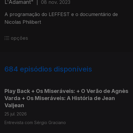
L'Adamant"
|
08 nov. 2023
A programação do LEFFEST e o documentário de
Nicolas Philibert
opções
684
episódios disponíveis
927530
908910
891381
864686
846882
Play Back + Os Miseráveis: + O Verão de Agnès
Varda + Os Miseráveis: A História de Jean
Valjean
25 jul. 2026
Entrevista com Sérgio Graciano