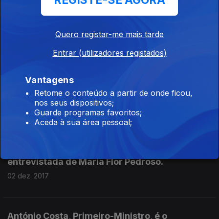
REGISTE-SE AGORA
Lino Maia, presidente da Confederação
Nacional das Instituições de Solidariedade
Social, é o entrevistado de Maria Flor Pedroso
Quero registar-me mais tarde
16 dez. 2017
Entrar (utilizadores registados)
Vantagens
Hugo Soares, líder parlamentar do PSD, é o
Retome o conteúdo a partir de onde ficou,
entrevistado de Maria Flor Pedroso.
nos seus dispositivos;
09 dez. 2017
Guarde programas favoritos;
Aceda à sua área pessoal;
Assunção Cristas, presidente do CDS/PP é a
entrevistada de Maria Flor Pedroso.
02 dez. 2017
António Costa, Primeiro-Ministro, é o