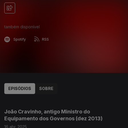
também disponível
Spotify
RSS
EPISÓDIOS
SOBRE
364804
343863
326601
310758
284757
270484
250942
235342
224993
João Cravinho, antigo Ministro do
Equipamento dos Governos (dez 2013)
16 abr. 2025