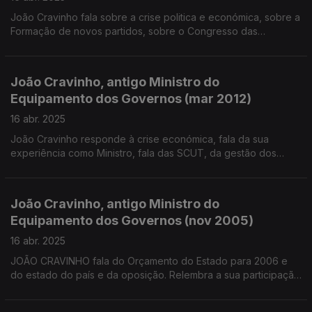
João Cravinho fala sobre a crise politica e económica, sobre a
Formação de novos partidos, sobre o Congresso das
Esquerdas, sobre o fim do Memorando de entendimento,
sobre o programa cautelar e sobre a dívida portuguesa.
João Cravinho, antigo Ministro do
Equipamento dos Governos (mar 2012)
16 abr. 2025
João Cravinho responde à crise económica, fala da sua
experiência como Ministro, fala das SCUT, da gestão dos
fundos comunitários, de uma possível remodelação, do
memorando de entendimento da Troika, da oposição interna
do PS e do novo livro de António Costa, entre outros temas
João Cravinho, antigo Ministro do
Equipamento dos Governos (nov 2005)
16 abr. 2025
JOÃO CRAVINHO fala do Orçamento do Estado para 2006 e
do estado do país e da oposição. Relembra a sua participação
no Governo de Vasco Gonçalves, nos Governos de António
Guterres. Tópicos abordados Aborto e Obras Públicas, entre