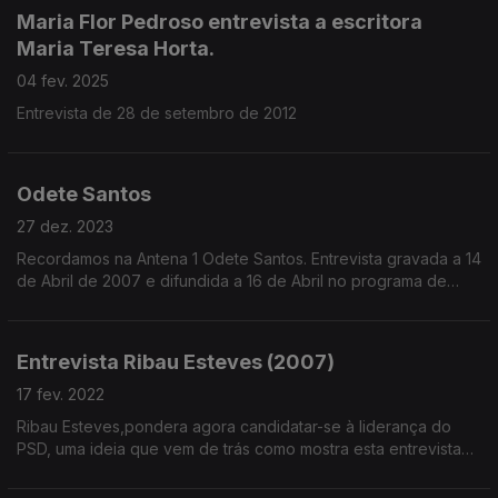
outro. Fala também da eleição de cavaco Silva, e faz
Maria Flor Pedroso entrevista a escritora
referências a Mário Soares, Manuel Alegre e José Sócrates
Maria Teresa Horta.
04 fev. 2025
Entrevista de 28 de setembro de 2012
Odete Santos
27 dez. 2023
Recordamos na Antena 1 Odete Santos. Entrevista gravada a 14
de Abril de 2007 e difundida a 16 de Abril no programa de
Entrevistas de Maria Flor Pedroso.
Entrevista Ribau Esteves (2007)
17 fev. 2022
Ribau Esteves,pondera agora candidatar-se à liderança do
PSD, uma ideia que vem de trás como mostra esta entrevista
que recuperamos, de Nov 2007. É atualmente, Presidente da
C.M. Aveiro.