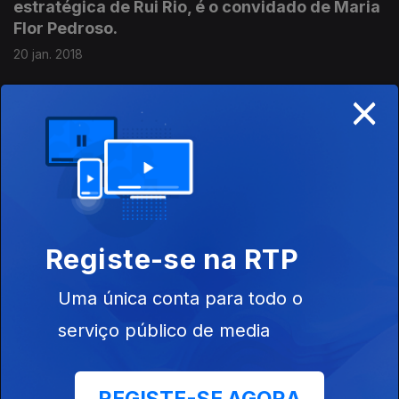
estratégica de Rui Rio, é o convidado de Maria
Flor Pedroso.
20 jan. 2018
×
Eduardo Cabrita, Ministro da Administração
Interna, é o entrevistado de Maria Flor
Pedroso.
13 jan. 2018
Registe-se na RTP
Vieira da Silva, Ministro do Trabalho,
Solidariedade e Segurança Social, é o
Uma única conta para todo o
entrevistado de Maria Flor Pedroso.
serviço público de media
06 jan. 2018