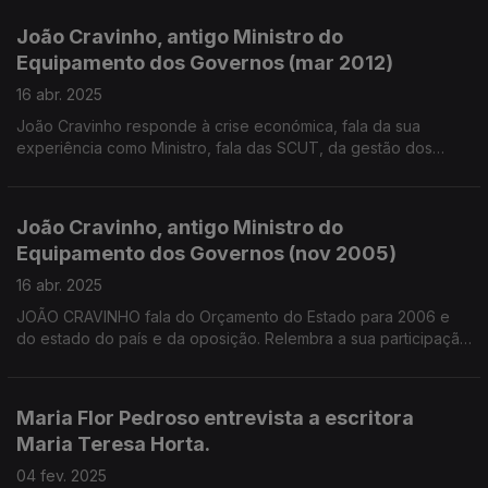
sobre o programa cautelar e sobre a dívida portuguesa.
João Cravinho, antigo Ministro do
Equipamento dos Governos (mar 2012)
16 abr. 2025
João Cravinho responde à crise económica, fala da sua
experiência como Ministro, fala das SCUT, da gestão dos
fundos comunitários, de uma possível remodelação, do
memorando de entendimento da Troika, da oposição interna
do PS e do novo livro de António Costa, entre outros temas
João Cravinho, antigo Ministro do
Equipamento dos Governos (nov 2005)
16 abr. 2025
JOÃO CRAVINHO fala do Orçamento do Estado para 2006 e
do estado do país e da oposição. Relembra a sua participação
no Governo de Vasco Gonçalves, nos Governos de António
Guterres. Tópicos abordados Aborto e Obras Públicas, entre
outro. Fala também da eleição de cavaco Silva, e faz
Maria Flor Pedroso entrevista a escritora
referências a Mário Soares, Manuel Alegre e José Sócrates
Maria Teresa Horta.
04 fev. 2025