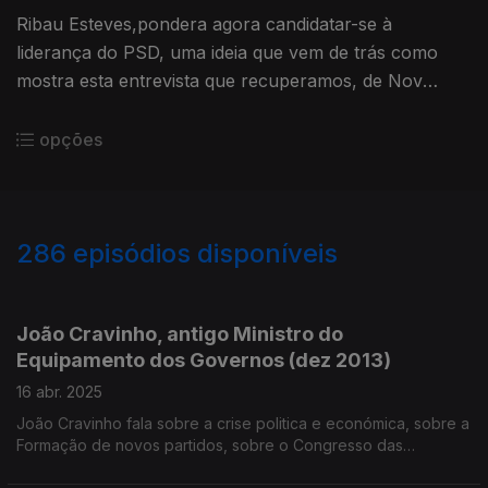
Ribau Esteves,pondera agora candidatar-se à
liderança do PSD, uma ideia que vem de trás como
mostra esta entrevista que recuperamos, de Nov
2007. É atualmente, Presidente da C.M. Aveiro.
opções
286
episódios disponíveis
364804
343863
326601
310758
284757
270484
250942
João Cravinho, antigo Ministro do
Equipamento dos Governos (dez 2013)
16 abr. 2025
João Cravinho fala sobre a crise politica e económica, sobre a
Formação de novos partidos, sobre o Congresso das
Esquerdas, sobre o fim do Memorando de entendimento,