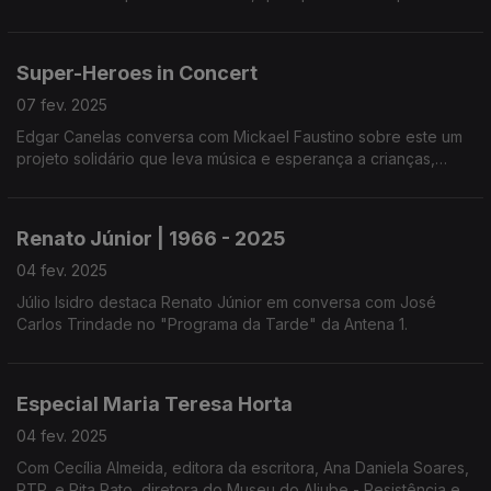
"A Escala do Clima" e com Rita Fernandes, autora do podcast
"Meta Zero".
Super-Heroes in Concert
07 fev. 2025
Edgar Canelas conversa com Mickael Faustino sobre este um
projeto solidário que leva música e esperança a crianças,
jovens e famílias em hospitais, escolas e IPO. Concertos com
apoio da Antena 1.
Renato Júnior | 1966 - 2025
04 fev. 2025
Júlio Isidro destaca Renato Júnior em conversa com José
Carlos Trindade no "Programa da Tarde" da Antena 1.
Especial Maria Teresa Horta
04 fev. 2025
Com Cecília Almeida, editora da escritora, Ana Daniela Soares,
RTP, e Rita Rato, diretora do Museu do Aljube - Resistência e