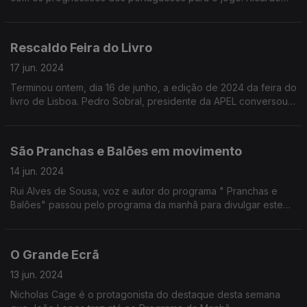
Soares conversa com José Carlos Trindade sobre os
contornos da emissão especial de mais logo na Antena 1.
Rescaldo Feira do Livro
17 jun. 2024
Terminou ontem, dia 16 de junho, a edição de 2024 da feira do
livro de Lisboa. Pedro Sobral, presidente da APEL conversou
hoje com Ricardo Soares com um balanço da afluência e
resultados deste ano.
São Pranchas e Balões em movimento
14 jun. 2024
Rui Alves de Sousa, voz e autor do programa " Pranchas e
Balões" passou pelo programa da manhã para divulgar este
que é um programa com foco na banda desenhada.
O Grande Ecrã
13 jun. 2024
Nicholas Cage é o protagonista do destaque desta semana