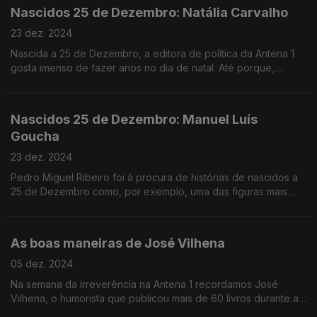
Nascidos 25 de Dezembro: Natália Carvalho
23 dez. 2024
Nascida a 25 de Dezembro, a editora de política da Antena 1
gosta imenso de fazer anos no dia de natal. Até porque,
desde muito nova, sempre insistiu que merecia duas prendas.
Nascidos 25 de Dezembro: Manuel Luís
Goucha
23 dez. 2024
Pedro Miguel Ribeiro foi à procura de histórias de nascidos a
25 de Dezembro como, por exemplo, uma das figuras mais
célebres da televisão portuguesa: Manuel Luís Goucha.
As boas maneiras de José Vilhena
05 dez. 2024
Na semana da irreverência na Antena 1 recordamos José
Vilhena, o humorista que publicou mais de 60 livros durante a
ditadura. Rui Alves de Sousa conversa com Luís Vilhena, Hugo