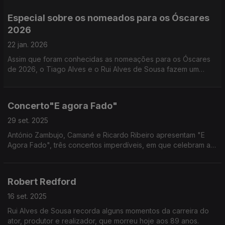
Especial sobre os nomeados para os Óscares
2026
22 jan. 2026
Assim que foram conhecidas as nomeações para os Óscares
de 2026, o Tiago Alves e o Rui Alves de Sousa fazem um
primeiro balanço dos filmes e protagonistas que podem vir a
vencer as categorias deste ano.
Concerto"E agora Fado"
29 set. 2025
António Zambujo, Camané e Ricardo Ribeiro apresentam "E
Agora Fado", três concertos imperdíveis, em que celebram a
música e a amizade. No Coliseu dos Recreios, em Lisboa, a 13
e 14 de novembro e no Super Bock Arena, Porto, a 22 de
novembro. “E Agora Fado” combina fados tradicionais e
Robert Redford
originais.
16 set. 2025
Rui Alves de Sousa recorda alguns momentos da carreira do
ator, produtor e realizador, que morreu hoje aos 89 anos.