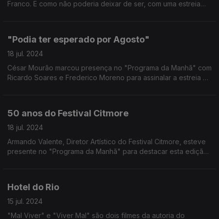
Franco. E como não poderia deixar de ser, com uma estreia
chega uma sugestão "do passado". Esta semana regressamos
a 2014 com "Miss Julie".
"Podia ter esperado por Agosto"
18 jul. 2024
César Mourão marcou presença no "Programa da Manhã" com
Ricardo Soares e Frederico Moreno para assinalar a estreia do
seu novo projeto, e estreia como realizador.
50 anos do Festival Citmore
18 jul. 2024
Armando Valente, Diretor Artístico do Festival Citmore, esteve
presente no "Programa da Manhã" para destacar esta edição
de 2024.
Hotel do Rio
15 jul. 2024
"Mal Viver" e "Viver Mal" são dois filmes da autoria do