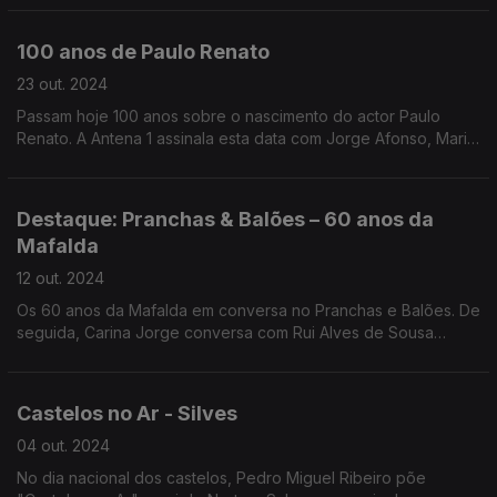
Xavier e Rui Zink.
100 anos de Paulo Renato
23 out. 2024
Passam hoje 100 anos sobre o nascimento do actor Paulo
Renato. A Antena 1 assinala esta data com Jorge Afonso, Maria
Isolete e Carlos Quintas.
Destaque: Pranchas & Balões – 60 anos da
Mafalda
12 out. 2024
Os 60 anos da Mafalda em conversa no Pranchas e Balões. De
seguida, Carina Jorge conversa com Rui Alves de Sousa
sobre o podcast dedicado à BD da Antena 1, e a criação do
Dia Nacional da BD portuguesa.
Castelos no Ar - Silves
04 out. 2024
No dia nacional dos castelos, Pedro Miguel Ribeiro põe