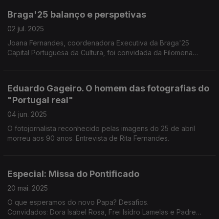
Braga'25 balanço e perspetivas
02 jul. 2025
Joana Fernandes, coordenadora Executiva da Braga'25
Capital Portuguesa da Cultura, foi convidada da Filomena
Crespo para fazer o balanço dos primeiros 6 meses e projetar
a programação do semestre que agora começa.
Eduardo Gageiro. O homem das fotografias do
"Portugal real"
04 jun. 2025
O fotojornalista reconhecido pelas imagens do 25 de abril
morreu aos 90 anos. Entrevista de Rita Fernandes.
Especial: Missa do Pontificado
20 mai. 2025
O que esperamos do novo Papa? Desafios.
Convidados: Dora Isabel Rosa, Frei Isidro Lamelas e Padre