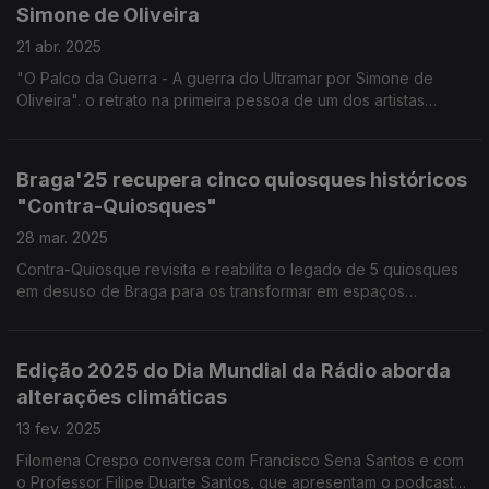
Simone de Oliveira
21 abr. 2025
"O Palco da Guerra - A guerra do Ultramar por Simone de
Oliveira". o retrato na primeira pessoa de um dos artistas
portugueses convocados para animar as tropas no Ultramar.
Edição de Noémia Gonçalves
Braga'25 recupera cinco quiosques históricos
"Contra-Quiosques"
28 mar. 2025
Contra-Quiosque revisita e reabilita o legado de 5 quiosques
em desuso de Braga para os transformar em espaços
expositivos e dá a conhecer 5 obras resultantes de
residências artísticas. Reportagem de Diamantino José.
Edição 2025 do Dia Mundial da Rádio aborda
alterações climáticas
13 fev. 2025
Filomena Crespo conversa com Francisco Sena Santos e com
o Professor Filipe Duarte Santos, que apresentam o podcast