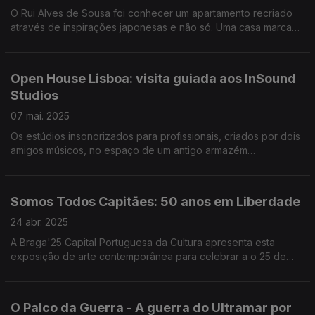
O Rui Alves de Sousa foi conhecer um apartamento recriado
através de inspirações japonesas e não só. Uma casa marcada
por um T no próprio espaço, mas também com a cerimónia do
chá. Estará de portas abertas dias 10 e 11.
Open House Lisboa: visita guiada aos InSound
Studios
07 mai. 2025
Os estúdios insonorizados para profissionais, criados por dois
amigos músicos, no espaço de um antigo armazém
farmacêutico, no bairro das Olaias, é um dos edifícios que
estará de portas abertas dias 10 e 11 de maio.
Somos Todos Capitães: 50 anos em Liberdade
24 abr. 2025
A Braga'25 Capital Portuguesa da Cultura apresenta esta
exposição de arte contemporânea para celebrar a o 25 de
Abril de 1974, que pode visitar a partir de sábado. O repórter
Diamantino José antecipa o que poderá ver.
O Palco da Guerra - A guerra do Ultramar por