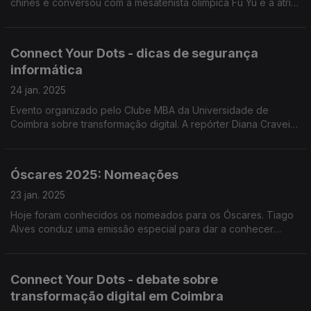
chinês e conversou com a mesatenista olímpica Fu Yu e a atriz
Jani Zhao para saber como cidadãos de origem chinesa no
nosso país festejam o Ano Novo Lunar.
Connect Your Dots - dicas de segurança
informática
24 jan. 2025
Evento organizado pelo Clube MBA da Universidade de
Coimbra sobre transformação digital. A repórter Diana Craveiro
conversou com André Baptista, o "hacker mais valioso", que
deixou dicas de segurança informática.
Óscares 2025: Nomeações
23 jan. 2025
Hoje foram conhecidos os nomeados para os Óscares. Tiago
Alves conduz uma emissão especial para dar a conhecer
filmes e protagonistas, com João Lopes e Rui Alves de Sousa.
Connect Your Dots - debate sobre
transformação digital em Coimbra