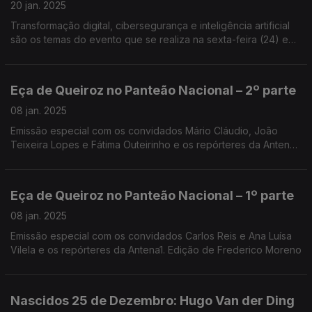
20 jan. 2025
Transformação digital, cibersegurança e inteligência artificial
são os temas do evento que se realiza na sexta-feira (24) em
Coimbra, uma organização do Clube MBA-FEUC. Edgar
Canelas falou com Rita Melo e Mário Azevedo.
Eça de Queiroz no Panteão Nacional – 2º parte
08 jan. 2025
Emissão especial com os convidados Mário Cláudio, João
Teixeira Lopes e Fátima Outeirinho e os repórteres da Antena1.
Edição de António Jorge e João Vasco
Eça de Queiroz no Panteão Nacional – 1º parte
08 jan. 2025
Emissão especial com os convidados Carlos Reis e Ana Luísa
Vilela e os repórteres da Antena1. Edição de Frederico Moreno
Nascidos 25 de Dezembro: Hugo Van der Ding