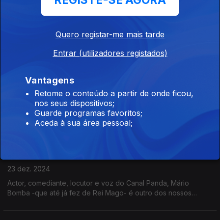
REGISTE-SE AGORA
Goucha
23 dez. 2024
Quero registar-me mais tarde
Pedro Miguel Ribeiro foi à procura de histórias de nascidos a
25 de Dezembro como, por exemplo, uma das figuras mais
Entrar (utilizadores registados)
célebres da televisão portuguesa: Manuel Luís Goucha.
Vantagens
Nascidos 25 de Dezembro: Hugo Van der Ding
Retome o conteúdo a partir de onde ficou,
23 dez. 2024
nos seus dispositivos;
Hugo Van Der Ding nasceu a 24 de Dezembro às 23:00 pela
Guarde programas favoritos;
hora de Lisboa. Acontece que também é neerlandês, e pelo
Aceda à sua área pessoal;
fuso horário de Amsterdão, nasceu já a 25 de Dezembro.
Nascidos 25 de Dezembro: Mário Bomba
23 dez. 2024
Actor, comediante, locutor e voz do Canal Panda, Mário
Bomba -que até já fez de Rei Mago- é outro dos nossos
"Nascidos a 25 de Dezembro".