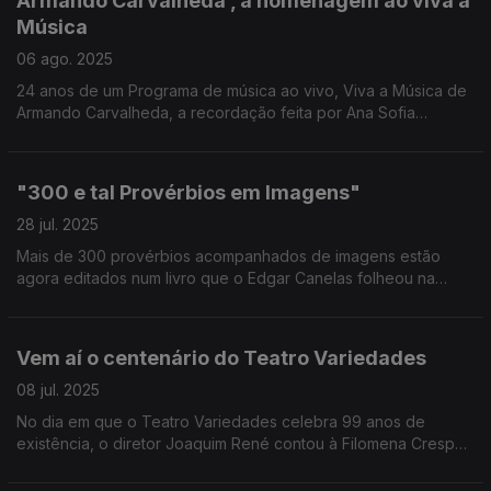
Armando Carvalheda , a homenagem ao viva a
Música
06 ago. 2025
24 anos de um Programa de música ao vivo, Viva a Música de
Armando Carvalheda, a recordação feita por Ana Sofia
Carvalheda, produtora do programa
"300 e tal Provérbios em Imagens"
28 jul. 2025
Mais de 300 provérbios acompanhados de imagens estão
agora editados num livro que o Edgar Canelas folheou na
rádio, numa conversa com os autores deste trabalho - Sónia
Reis e Jorge Baptista.
Vem aí o centenário do Teatro Variedades
08 jul. 2025
No dia em que o Teatro Variedades celebra 99 anos de
existência, o diretor Joaquim René contou à Filomena Crespo
como vão ser assinalados os 100 anos de memórias de um dos
ícones culturais do Parque Mayer.