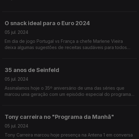
O snack ideal para o Euro 2024
05 jul. 2024
Em dia de jogo Portugal vs França a chefe Marlene Vieira
deixa algumas sugestões de receitas saudáveis para todos
aqueles que querem acompanhar o grande jogo com um
snack.
35 anos de Seinfeld
05 jul. 2024
Assinalamos hoje o 35º aniversário de uma das séries que
marcou uma geração com um episódio especial do programa
"Fora de Série". Rui Alves de Sousa esteve no programa da
manhã.
Tony carreira no "Programa da Manhã"
05 jul. 2024
Tony Carreira marcou hoje presença na Antena 1 em conversa