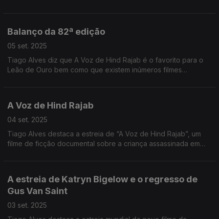
Balanço da 82ª edição
05 set. 2025
Tiago Alves diz que A Voz de Hind Rajab é o favorito para o
Leão de Ouro bem como que existem inúmeros filmes
relevantes pela temática abordada.
A Voz de Hind Rajab
04 set. 2025
Tiago Alves destaca a estreia de “A Voz de Hind Rajab”, um
filme de ficção documental sobre a criança assassinada em
Gaza em janeiro do ano passado. É um forte candidato para
receber o Leão de Ouro.
A estreia de Katryn Bigelow e o regresso de
Gus Van Saint
03 set. 2025