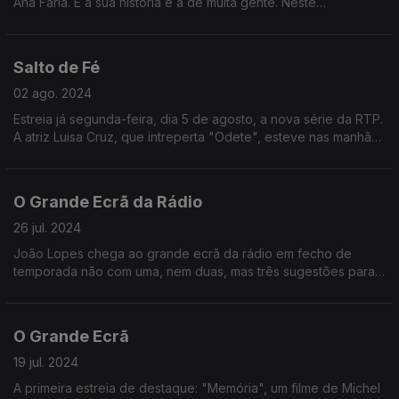
Ana Faria. E a sua história é a de muita gente. Neste
documentário que é também um agradecimento junta as vozes
de João Carlos Callixto, Marisa Liz e Maria Duarte.
Salto de Fé
02 ago. 2024
Estreia já segunda-feira, dia 5 de agosto, a nova série da RTP.
A atriz Luisa Cruz, que intreperta "Odete", esteve nas manhãs
da Antena 1 para divulgar este projeto.
O Grande Ecrã da Rádio
26 jul. 2024
João Lopes chega ao grande ecrã da rádio em fecho de
temporada não com uma, nem duas, mas três sugestões para
acompanharem o seu verão.
O Grande Ecrã
19 jul. 2024
A primeira estreia de destaque: "Memória", um filme de Michel