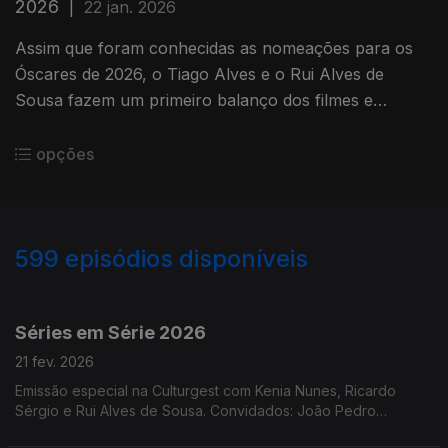
2026
|
22 jan. 2026
Assim que foram conhecidas as nomeações para os
Óscares de 2026, o Tiago Alves e o Rui Alves de
Sousa fazem um primeiro balanço dos filmes e
protagonistas que podem vir a vencer as categorias
deste ano.
opções
599
episódios disponíveis
872065
844704
821213
800665
792267
781241
775039
763438
762963
Séries em Série 2026
21 fev. 2026
Emissão especial na Culturgest com Kenia Nunes, Ricardo
Sérgio e Rui Alves de Sousa. Convidados: João Pedro
Galveias, José Fragoso, Laura Dutra e Manuel Amaro da Costa.