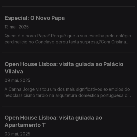
João Basto.
Com Cristina Esteves, gravação de Diogo Axel e produção de
Cristina Condinho.
Especial: O Novo Papa
13 mai. 2025
Quem é o novo Papa? Porquê que a sua escolha pelo colégio
cardinalício no Conclave gerou tanta surpresa,?Com Cristina
Esteves, gravação de João Carrasco e produção de Cristina
Condinho e Ana Sofia Carvalheda
Open House Lisboa: visita guiada ao Palácio
Vilalva
09 mai. 2025
A Carina Jorge visitou um dos mais significativos exemplos do
neoclassicismo tardio na arquitetura doméstica portuguesa do
séc. XIX. Em 2023 foi cedido à Procuradoria de Justiça. Dias 10
e 11 de portas abertas.
Open House Lisboa: visita guiada ao
Apartamento T
08 mai. 2025