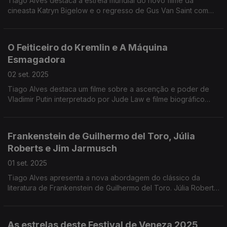
Tiago Alves destaca a estreia mundial do novo filme da
cineasta Katryn Bigelow e o regresso de Gus Van Saint com
Dead Man´s Wire.
O Feiticeiro do Kremlin e A Máquina
Esmagadora
02 set. 2025
Tiago Alves destaca um filme sobre a ascenção e poder de
Vladimir Putin interpretado por Jude Law e filme biográfico
onde Dwayne Johnson interpreta o lutador Mak Kerr.
Frankenstein de Guilhermo del Toro, Júlia
Roberts e Jim Jarmusch
01 set. 2025
Tiago Alves apresenta a nova abordagem do clássico da
literatura de Frankenstein de Guilhermo del Toro. Júlia Roberts
tem um papel que pode garantir um Óscar e Jim Jarmusch
apresenta um drama sensível.
As estrelas deste Festival de Veneza 2025