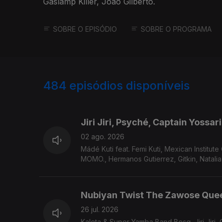
Gaslamp Killer, João Gilberto.
SOBRE O EPISÓDIO
SOBRE O PROGRAMA
484
episódios disponíveis
932642
912337
Jiri Jiri, Psyché, Captain Yossa
02 ago. 2026
Mádé Kuti feat. Femi Kuti, Mexican Institute Of Sound Meridian Brothers Beck, Los Mirlos Chicha Libre, La Chooma,
Nubiyan Twist The Zawose Que
26 jul. 2026
Kaleta & Super Yamba Band Bosq, Jiri Jiri,