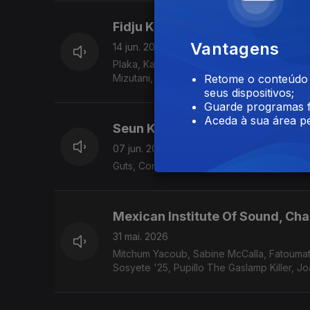
Fidju Kitxora, Acácia Maior, Ma
Vantagens
14 jun. 2026
Plaka, Kay Slice ft. Pat Thomas, Voilaaa, 
Mizutani, Phelippe Nunes Araújo, Sessa, Ib
Retome o conteúdo a
seus dispositivos;
Guarde programas f
Aceda à sua área pe
Seun Kuti, Fela Kuti, Àbáse
07 jun. 2026
Guts, Conjunto Latinos, Mac Mathunjwa
Mexican Institute Of Sound, Cha
31 mai. 2026
Mitchum Yacoub, Sabine McCalla, Fatoumata
Sosyete '25, Pupillo The Gaslamp Kil