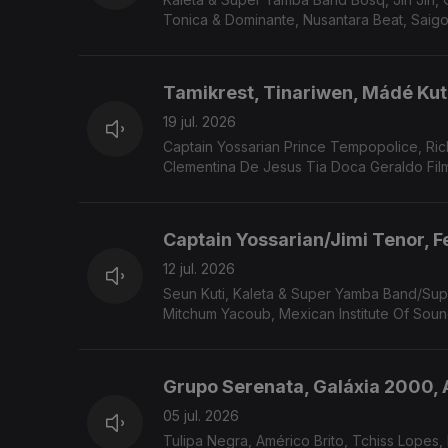
Tonica & Dominante, Nusantara Beat, Saigo
Tamikrest, Tinariwen, Mádé Kut
19 jul. 2026
Captain Yossarian Prince Tempopolice, Richard ‘Nappy’ Mayers, Mave and Dave, The Gladiators, Pachyman, Otto,
Clementina De Jesus 
Captain Yossarian/Jimi Tenor, Fe
12 jul. 2026
Seun Kuti, Kaleta & Super Yamba Band/Supe
Mitchum Yacoub, Mexican Institute Of Soun
Grupo Serenata, Galáxia 2000, 
05 jul. 2026
Tulipa Negra, Américo Brito, Tchiss Lopes, 