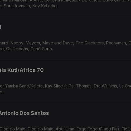
n Soul Revivalo, Boy Katindig.
i
Tia Doca Geraldo Filme, Os Tincoâs, Curió Curió.
la Kuti/Africa 70
r Yamba Band/Kaleta, Kay Slice ft. Pat Thomas, Esa Williams, La C
d.
Antonio Dos Santos
Dionisio Maio, Dionisio Maio, Abel Lima, Fogo Fogo (Fladu Fla), Fidju