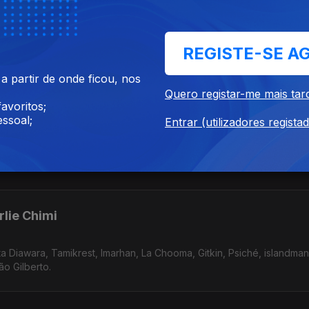
noel Corderio
REGISTE-SE A
Adrian Quesada, La Chooma, Mexican Institute Of Sound, Nuevos Rios
erê.
 partir de onde ficou, nos
Quero registar-me mais tar
avoritos;
ssoal;
Entrar (utilizadores regista
rlie Chimi
 Diawara, Tamikrest, Imarhan, La Chooma, Gitkin, Psiché, islandman
ler, João Gilberto.