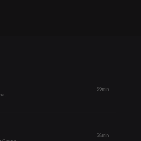
59min
58min
Nu Genea,