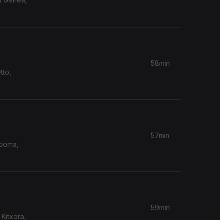
58min
57min
hooma,
59min
 Kitxora,