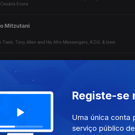
 Cesária Evora
o Mitzutani
 Twist, Tony Allen and His Afro Messengers, K.O.G. & Izem
o Mitzutani
len and His Afro Messengers, K.O.G. & Izem, Ireke, La Doña Son Rompe
Registe-se
 Megarbane
Uma única conta 
, Ebo Taylor, Kay Slice ft. Pat Thomas, Fela Kuti
serviço público d