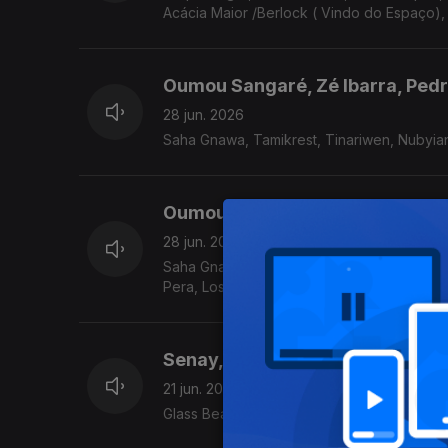
Acácia Maior /Berlock ( Vindo do Espaço),
Oumou Sangaré, Zé Ibarra, Pedr
28 jun. 2026
Saha Gnawa, Tamikrest, Tinariwen, Nubyian
Oumou Sangaré, Zé Ibarra, Pedr
28 jun. 2026
Saha Gnawa, Tamikrest, Nubyian Twist, Tony Al
Pera, Los Mirlos
Senay, Khaled Al Reigh, Charif
21 jun. 2026
Glass Beams, The Lahaar, Konkolo Orchestra