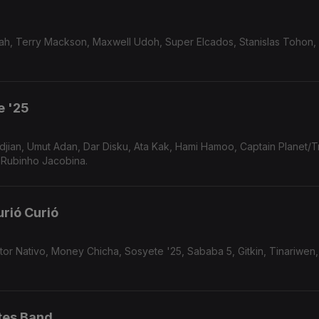
e '25
djian, Umut Adan, Dar Disku, Ata Kak, Hami Hamoo, Captain Planet/T
 Rubinho Jacobina.
urió Curió
ctor Nativo, Money Chicha, Sosyete '25, Sababa 5, Gitkin, Tinariwen
tes Band