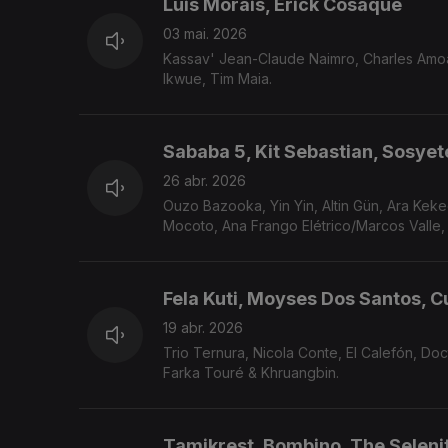
Luis Morais, Erick Cosaque
03 mai. 2026
Kassav' Jean-Claude Naimro, Charles Amoah, Terry Mackson, Maxwell Udoh, Super Elcados, Stanislas Tohon, Bongos
Ikwue, Tim Maia.
Sababa 5, Kit Sebastian, Sosyet
26 abr. 2026
Ouzo Bazooka, Yin Yin, Altin Gün, Ara Keke
Mocoto, Ana Frango Elétrico/Marcos Valle,
Fela Kuti, Moyses Dos Santos, C
19 abr. 2026
Trio Ternura, Nicola Conte, El Calefón, Do
Farka Touré & Khruangbin.
Tamikrest, Bombino, The Seleni