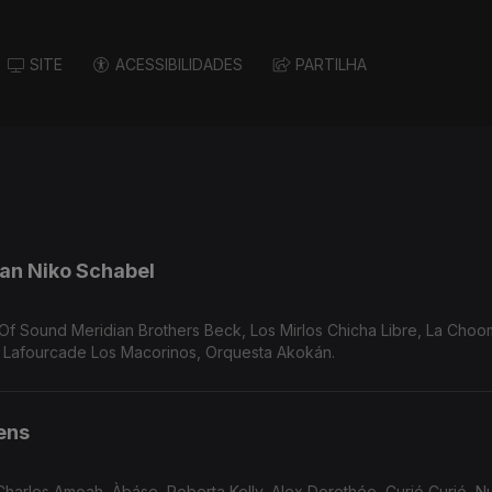
SITE
ACESSIBILIDADES
PARTILHA
rian Niko Schabel
MOMO., Hermanos Gutierrez, Gitkin, Natalia Lafourcade Los Macorinos, Orquesta Akokán.
ens
 Charles Amoah, Àbáse, Roberta Kelly, Alex Dorothée, Curió Curió, 