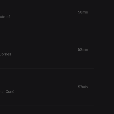
58min
ute of
58min
57min
ma, Curió