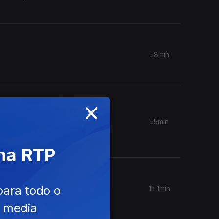
58min
×
55min
 na RTP
para todo o
1h 1min
e media