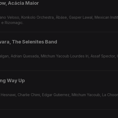
ow, Acácia Maior
ano Veloso, Konkolo Orchestra, Àbáse, Gasper Lawal, Mexican Instit
i e Rizomagic.
ara, The Selenites Band
sada, Mitchum Yacoub Lourdes Iri, Assaf Spector, Cornell
ong Way Up
Hesnawi, Charlie Chimi, Edgar Gutierrez, Mitchum Yacoub, La Choo