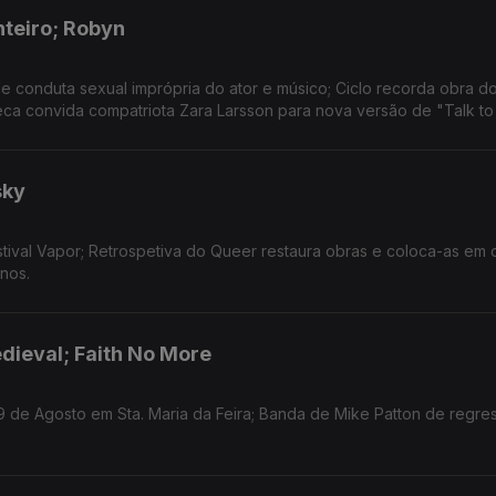
nteiro; Robyn
 conduta sexual imprópria do ator e músico; Ciclo recorda obra d
eca convida compatriota Zara Larsson para nova versão de "Talk to
sky
tival Vapor; Retrospetiva do Queer restaura obras e coloca-as em 
nos.
dieval; Faith No More
9 de Agosto em Sta. Maria da Feira; Banda de Mike Patton de regre