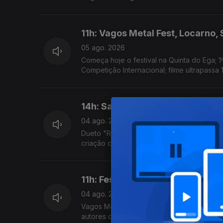
11h: Vagos Metal Fest, Locarno,
05 ago. 2026
Começa hoje o festival na Quinta do Ega; 1
Competição Internacional; filme ultrapassa 
14h: Sam Fender & Olivia Dean; 
04 ago. 2026
Dueto "Rein Me In" bateu o recorde de sema
criação com a comunidade local, estreia ho
11h: Festivais; New Radicals
04 ago. 2026
Vagos Metal Fest, Bons Sons, Sonic Blast 
autores de "You Get What You Give" regre