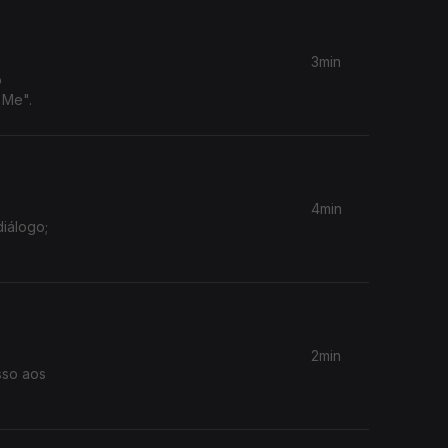
3min
o
 Me".
4min
diálogo;
2min
sso aos