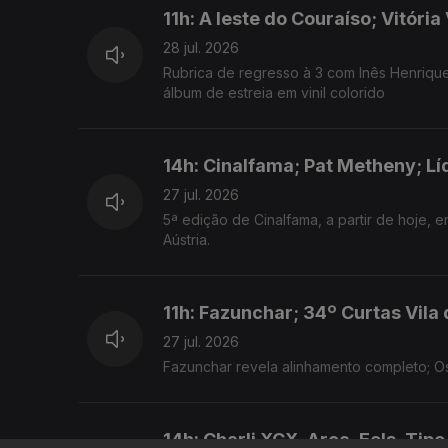
11h: A leste do Couraíso; Vitór
28 jul. 2026
Rubrica de regresso à 3 com Inês Henrique
álbum de estreia em vinil colorido
14h: Cinalfama; Pat Metheny; Lí
27 jul. 2026
5ª edição de Cinalfama, a partir de hoje, e
Aústria.
11h: Fazunchar; 34º Curtas Vila
27 jul. 2026
Fazunchar revela alinhamento completo; O
14h: Charli XCX, Arca, Eels, Tipo