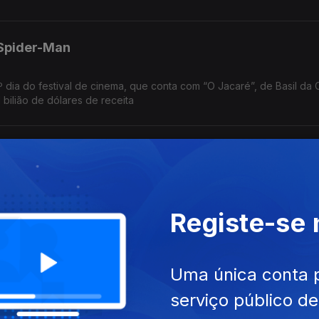
 Spider-Man
º dia do festival de cinema, que conta com “O Jacaré”, de Basil da 
1 bilião de dólares de receita
Cartografias; Traça
nas no topo da tabela britânica de singles; festival de Vila Verde,
je; mostra de arquivos e filmes familiares em Outubro, em Lisboa.
Registe-se
Uma única conta 
e NEOPOP: quatro festivais esta semana, com apoio e reportagem da
serviço público d
ssam, 28 anos depois, com "One Night Only".