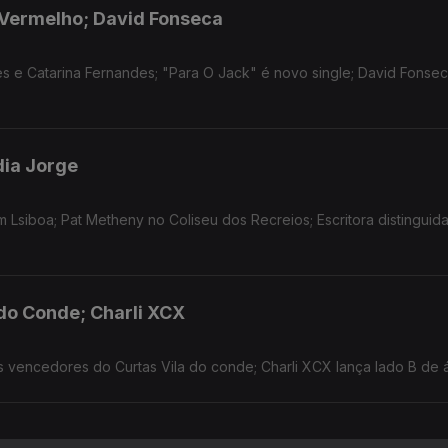
ia Vermelho; David Fonseca
s e Catarina Fernandes; "Para O Jack" é novo single; David Fonsec
dia Jorge
m Lsiboa; Pat Metheny no Coliseu dos Recreios; Escritora distinguid
 do Conde; Charli XCX
s vencedores do Curtas Vila do conde; Charli XCX lança lado B de 