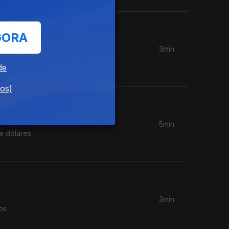
GORA
3min
Setembro;
de
dos)
5min
e dólares
3min
os