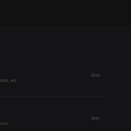
4min
gosto, em
3min
novo