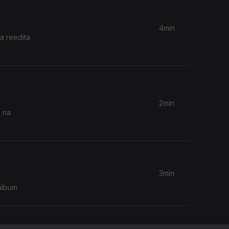
4min
a reedita
2min
a na
3min
álbum