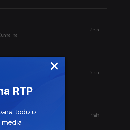
3min
Cunha, na
×
2min
 de
 na RTP
para todo o
4min
 3;
e media