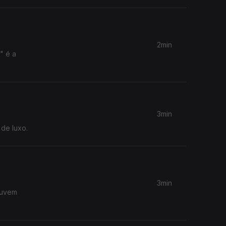
2min
" é a
3min
 de luxo.
3min
ouvem