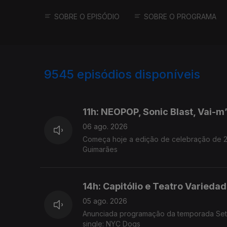
SOBRE O EPISÓDIO
SOBRE O PROGRAMA
9545
episódios disponíveis
945912
944249
11h: NEOPOP, Sonic Blast, Vai-m
06 ago. 2026
Começa hoje a edição de celebração de 20
Guimarães
14h: Capitólio e Teatro Varieda
05 ago. 2026
Anunciada programação da temporada Set -
single: NYC Dogs