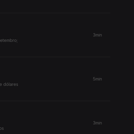
3min
Setembro;
5min
e dólares
3min
os