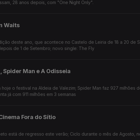
ssam, 28 anos depois, com "One Night Only".
m Waits
ição deste ano, que acontece no Castelo de Leiria de 18 a 20 de 
depois de 1 de Setembro; novo single: The Fly
, Spider Man e A Odisseia
oje o festival na Aldeia de Valezim; Spider Man faz 927 milhões d
nta já com 911 milhões em 3 semanas
 Cinema Fora do Sítio
jeto está de regresso este verão; Ciclo durante o mês de Agosto, n