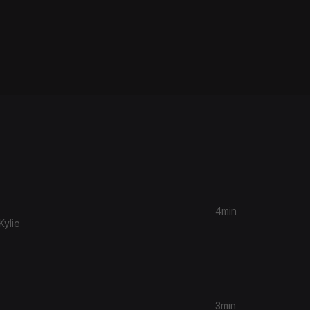
4min
ylie
3min