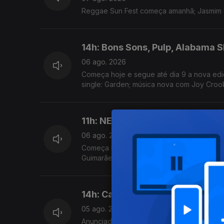
Reggae Sun Fest começa amanhã; Jasmim 
14h: Bons Sons, Pulp, Alabama 
06 ago. 2026
Começa hoje e segue até dia 9 a nova ediç
single: Garden; música nova com Joy Croo
11h: NEOPOP, Sonic Blast, Vai-m
06 ago. 2026
Começa hoje a edição de celebração de 20
Guimarães
14h: Capitólio e Teatro Varieda
05 ago. 2026
Anunciada programação da temporada Set -