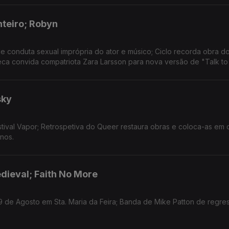
nteiro; Robyn
 conduta sexual imprópria do ator e músico; Ciclo recorda obra d
eca convida compatriota Zara Larsson para nova versão de "Talk to
sky
tival Vapor; Retrospetiva do Queer restaura obras e coloca-as em 
nos.
dieval; Faith No More
9 de Agosto em Sta. Maria da Feira; Banda de Mike Patton de regre