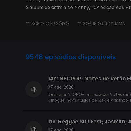
é álbum de estreia de Nenny; 15º edição dos P
hoje.
SOBRE O EPISÓDIO
SOBRE O PROGRAMA
9548
episódios disponíveis
946137
944511
14h: NEOPOP; Noites de Verão F
07 ago. 2026
Destaque NEOPOP; anunciadas Noites de V
Minogue; nova música de Isak e Armando T
11h: Reggae Sun Fest; Jasmim; 
07 ago. 2026