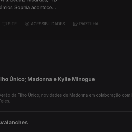
rémios Sophia acontece
SITE
ACESSIBILIDADES
PARTILHA
ilho Único; Madonna e Kylie Minogue
erão da Filho Único; novidades de Madonna em colaboração com K
eles.
Avalanches