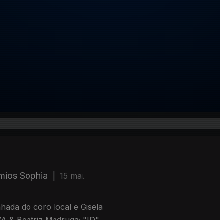
mios Sophia
|
15 mai.
hada do coro local e Gisela
A & Beatriz Madruga; "ID"