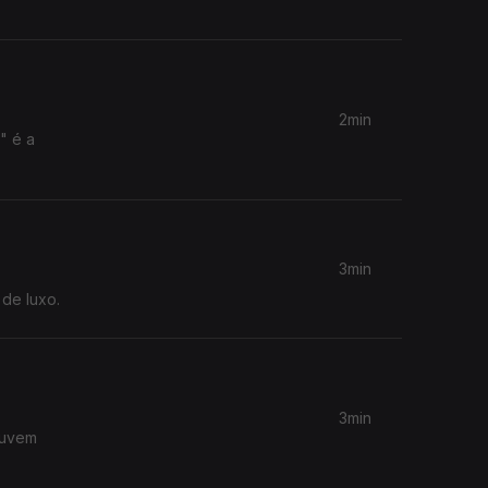
2min
" é a
3min
 de luxo.
3min
ouvem