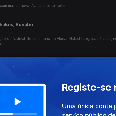
com música nova, Avalanches também.
Shakes, Bonobo
ão do festival; documentário de Florian Habicht regressa à salas; 
kes
’à Banda
 anos; primeiro dia do festival; anunciado programa para 29 de A
Registe-se
des, Ted Lasso, Mykki Blanco
Uma única conta 
serviço público d
 Dez; primeiro episódioda da 4ª temporada da série chega hoje; 