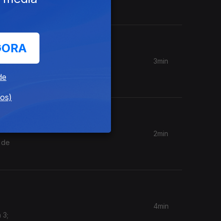
GORA
3min
Cunha, na
de
dos)
2min
 de
4min
 3;