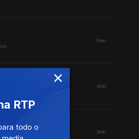
5min
novo
×
4min
gosto, em
 na RTP
para todo o
3min
e media
novo