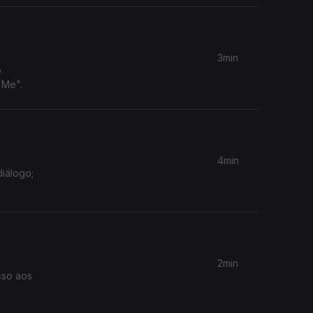
3min
o
 Me".
4min
diálogo;
2min
sso aos