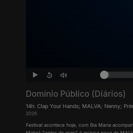
Domínio Público (Diários)
14h: Clap Your Hands; MALVA; Nenny; Pré
2026
Festival acontece hoje, com Bia Maria acompan
Mabel; "antes de mais" é música nova de MALV