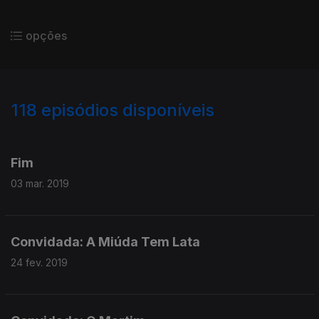
opções
118
episódios disponíveis
379801
365885
348444
333938
319899
Fim
03 mar. 2019
Convidada: A Miúda Tem Lata
24 fev. 2019