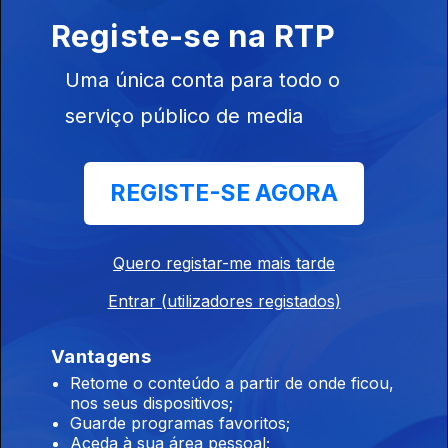
Especial Jantar «Obrigado, Internet»
Registe-se na RTP
28 jul. 2018
Uma única conta para todo o
serviço público de media
Convidada: Fakeblogger
21 jul. 2018
REGISTE-SE AGORA
Convidado: Carlos Pereira
Quero registar-me mais tarde
14 jul. 2018
Entrar (utilizadores registados)
Vantagens
Convidado: João Moura
Retome o conteúdo a partir de onde ficou,
07 jul. 2018
nos seus dispositivos;
Guarde programas favoritos;
Aceda à sua área pessoal;