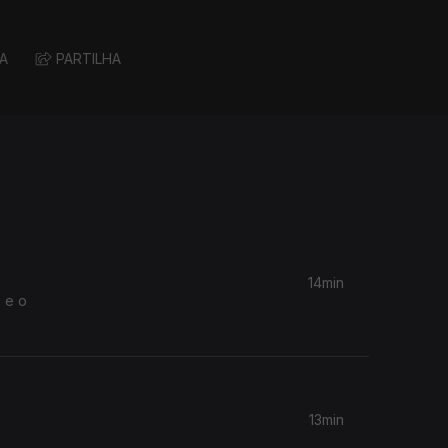
A
PARTILHA
14min
 e o
13min