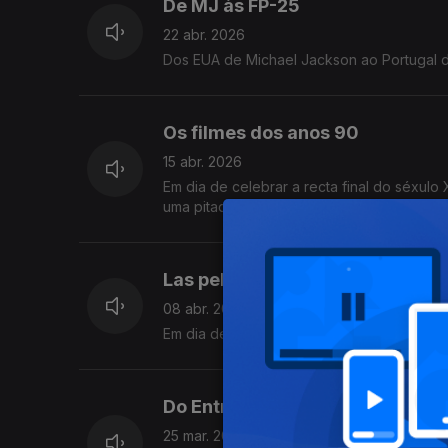
De MJ às FP-25
22 abr. 2026
Dos EUA de Michael Jackson ao Portugal d
Os filmes dos anos 90
15 abr. 2026
Em dia de celebrar a recta final do séxulo
uma pitada de sugestões de filmes para re
Las peliculas de Rosalía
08 abr. 2026
Em dia de concerto em Lisboa, revelamos os
Do Entroncamento ao teatro
25 mar. 2026