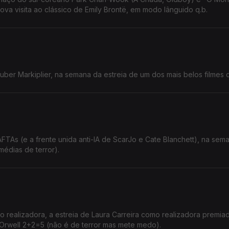
va visita ao clássico de Emily Brontë, em modo lânguido q.b.
ber Markiplier, na semana da estreia de um dos mais belos filmes 
As (e a frente unida anti-IA de ScarJo e Cate Blanchett), na sem
médias de terror).
mo realizadora, a estreia de Laura Carreira como realizadora premia
 e Orwell 2+2=5 (não é de terror mas mete medo).