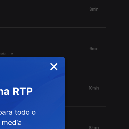
8min
6min
ada - e
×
 na RTP
10min
para todo o
e media
10min