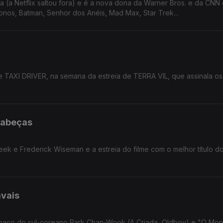
a (a Netflix saltou fora) e é a nova dona da Warner Bros. e da CNN
onos, Batman, Senhor dos Anéis, Mad Max, Star Trek...
TAXI DRIVER, na semana da estreia de TERRA VIL, que assinala os
cabeças
ek e Frederick Wiseman e a estreia do filme com o melhor título d
vais
, filmaço do sul-coreano Park Chan-Wook (A Criada, Oldboy) e "O Mo