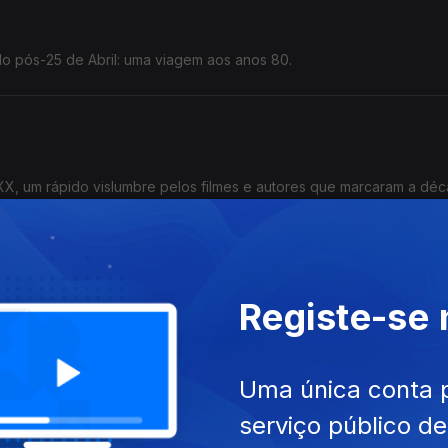
o pós-25 de Abril: uma viagem aos anos 80.
 XX, um rápido vislumbre pelos filmes e autores que marcaram a déc
gressar aos anos 90.
Registe-se
 filmes preferidos (e o filme mais odiado) de Rosalía.
Uma única conta 
serviço público d