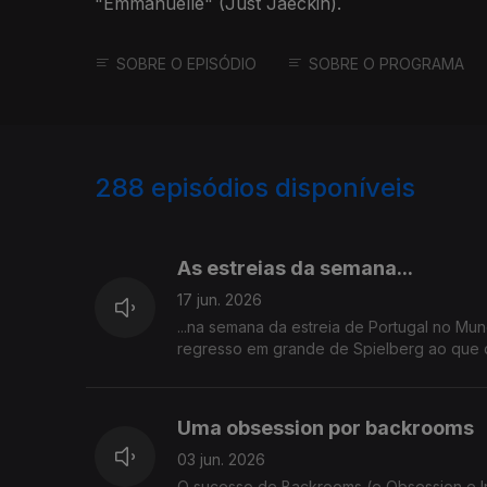
"Emmanuelle" (Just Jaeckin).
SOBRE O EPISÓDIO
SOBRE O PROGRAMA
288
episódios disponíveis
913180
892437
877629
As estreias da semana...
17 jun. 2026
...na semana da estreia de Portugal no Mun
regresso em grande de Spielberg ao que d
Uma obsession por backrooms
03 jun. 2026
O sucesso de Backrooms (e Obsession e Ir