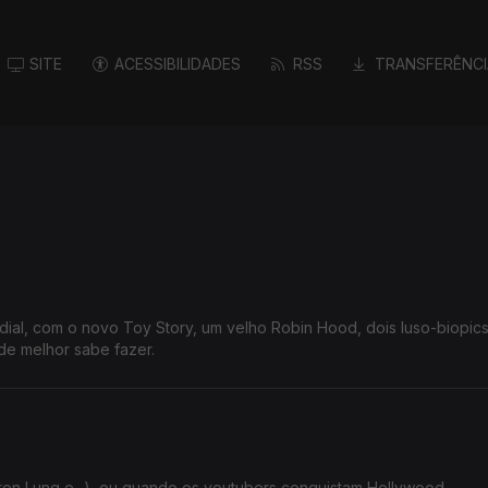
SITE
ACESSIBILIDADES
RSS
TRANSFERÊNCI
dial, com o novo Toy Story, um velho Robin Hood, dois luso-biopics
e melhor sabe fazer.
on Lung e...), ou quando os youtubers conquistam Hollywood.