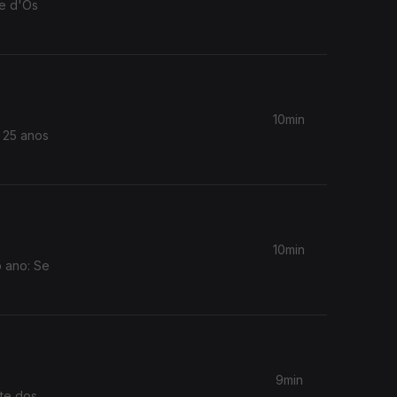
 e d'Os
10min
 25 anos
10min
o ano: Se
9min
nte dos