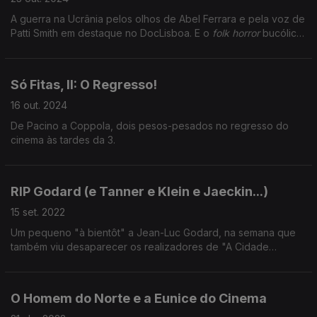
A guerra na Ucrânia pelos olhos de Abel Ferrara e pela voz de
Patti Smith em destaque no DocLisboa. E o
folk horror
bucólico
d'O Banho do Diabo, o candidato da Áustria para os Óscars.
Só Fitas, II: O Regresso!
16 out. 2024
De Pacino a Coppola, dois pesos-pesados no regresso do
cinema às tardes da 3.
RIP Godard (e Tanner e Klein e Jaeckin...)
15 set. 2022
Um pequeno "à bientôt" a Jean-Luc Godard, na semana que
também viu desaparecer os realizadores de "A Cidade
Branca" (Alain Tanner) e "Emmanuelle" (Just Jaeckin).
O Homem do Norte e a Eunice do Cinema