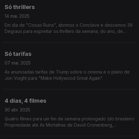
Só thrillers
14 mai. 2025
Em dia de "Coisas Ruins", abrimos o Conclave e descemos 39
Degraus para espreitar os thrillers da semana, do ano, de
sempre...
Só tarifas
07 mai. 2025
As anunciadas tarifas de Trump sobre o cinema e o plano de
Jon Voight para "Make Hollywood Great Again".
4 dias, 4 filmes
30 abr. 2025
Quatro filmes para um fim de semana prolongado (do brasileiro
Propriedade até As Mortalhas de David Cronenberg,
passando pelos Thunderbolts* da Marvel e pelo romance sci-
fi Eterno).