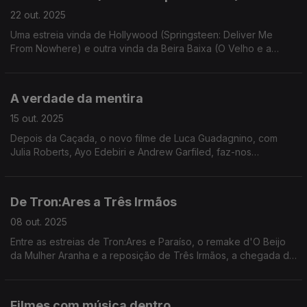
22 out. 2025
Uma estreia vinda de Hollywood (Springsteen: Deliver Me
From Nowhere) e outra vinda da Beira Baixa (O Velho e a
Espada, série B made in Portugal).
A verdade da mentira
15 out. 2025
Depois da Caçada, o novo filme de Luca Guadagnino, com
Julia Roberts, Ayo Edebiri e Andrew Garfiled, faz-nos
perguntar "onde está a verdade?"
De Tron:Ares a Três Irmãos
08 out. 2025
Entre as estreias de Tron:Ares e Paraíso, o remake d'O Beijo
da Mulher Aranha e a reposição de Três Irmãos, a chegada do
Chat GPT e da IA a Hollywood a prometer mudanças (virá aí
nova greve na capital do cinema?)
Filmes com música dentro