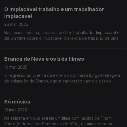
O implacável trabalho e um trabalhador
implacável
26 mar. 2025
Na mesma semana, a estreia de Um Trabalhador Implacável e
de um filme sobre o implacável dia-a-dia de trabalho de uma
emigrante portuguesa na Escócia: On Falling (até ver, o filme
português do ano).
Branca de Neve e os três filmes
19 mar. 2025
O regresso ao cinema da estrela da primeira longa-metragem
de animação da Disney, agora em versão carne e osso e
cheio de polémicas. E em jeito de digestivo, três ou quatro
sugestões para o Dia do Pai.
Só música
12 mar. 2025
Na semana em que estreia um filme com música de Thom
Yorke (e depois de Peaches e de SZA), olhamos para os