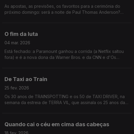
As apostas, as previsões, os favoritos para a cerimónia do
próximo domingo: será a noite de Paul Thomas Anderson?
Será que Chalamet vai ficar a ver navios?
O fim da luta
04 mar. 2026
Está fechado: a Paramount ganhou a corrida (a Netflix saltou
fora) e é a nova dona da Warner Bros. e da CNN e d'Os
Sopranos e de Harry Potter, Guerra dos Tronos, Batman,
Senhor dos Anéis, Mad Max, Star Trek...
De Taxi ao Train
25 fev. 2026
Os 30 anos de TRAINSPOTTING e os 50 de TAXI DRIVER, na
semana da estreia de TERRA VIL, que assinala os 25 anos da
queda da ponte de Entre-os-Rios.
Quando cai o céu em cima das cabeças
18 fev. 2026