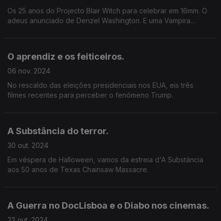
Os 25 anos do Projecto Blair Witch para celebrar em 16mm. O
adeus anunciado de Denzel Washington. E uma Vampira
Humanista à procura de um Drácula Yé-yé.
O aprendiz e os feiticeiros.
06 nov. 2024
No rescaldo das eleições presidenciais nos EUA, eis três
filmes recentes para perceber o fenómeno Trump.
A Substância do terror.
30 out. 2024
Em véspera de Halloween, vamos da estreia d'A Substância
aos 50 anos de Texas Chainsaw Massacre.
A Guerra no DocLisboa e o Diabo nos cinemas.
23 out. 2024