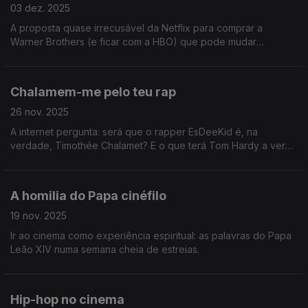
03 dez. 2025
A proposta quase irrecusável da Netflix para comprar a
Warner Brothers (e ficar com a HBO) que pode mudar
Hollywood. E as estreias de Justa, Na Linha da Frente e
Nuremberga
Chalamem-me pelo teu rap
26 nov. 2025
A internet pergunta: será que o rapper EsDeeKid é, na
verdade, Timothée Chalamet? E o que terá Tom Hardy a ver
com este rap?
A homilia do Papa cinéfilo
19 nov. 2025
Ir ao cinema como experiência espiritual: as palavras do Papa
Leão XIV numa semana cheia de estreias.
Hip-hop no cinema