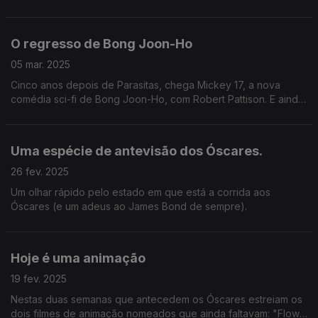
filmes com música dentro que aí vêm...
O regresso de Bong Joon-Ho
05 mar. 2025
Cinco anos depois de Parasitas, chega Mickey 17, a nova
comédia sci-fi de Bong Joon-Ho, com Robert Pattison. E ainda:
o primeiro de dois docs sobre Peaches e a estreia no cinema
de SZA.
Uma espécie de antevisão dos Óscares.
26 fev. 2025
Um olhar rápido pelo estado em que está a corrida aos
Óscares (e um adeus ao James Bond de sempre).
Hoje é uma animação
19 fev. 2025
Nestas duas semanas que antecedem os Óscares estreiam os
dois filmes de animação nomeados que ainda faltavam: "Flow -