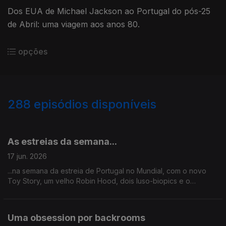
Dos EUA de Michael Jackson ao Portugal do pós-25
de Abril: uma viagem aos anos 80.
opções
288
episódios disponíveis
913180
892437
877629
848697
828074
805585
599324
577188
559296
533140
As estreias da semana...
17 jun. 2026
...na semana da estreia de Portugal no Mundial, com o novo
Toy Story, um velho Robin Hood, dois luso-biopics e o
regresso em grande de Spielberg ao que de melhor sabe
fazer.
Uma obsession por backrooms