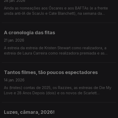
28 jan. 2026
Ainda as nomeações aos Óscares e aos BAFTAs (e a frente
unida anti-IA de ScarJo e Cate Blanchett), na semana da
estreia de Valor Sentimental (e de duas comédias de terror).
A cronologia das fitas
21 jan. 2026
A estreia da estreia de Kristen Stewart como realizadora, a
estreia de Laura Carreira como realizadora premiada e as
estreias de dois filmes de terror: Primata e Orwell 2+2=5 (não
é de terror mas mete medo).
Tantos filmes, tão poucos espectadores
14 jan. 2026
As (tristes) contas de 2025, os Razzies, as estreias de Die My
Love e 28 Anos Depois (dois) e os novos de Scarlett
Johansson e da dupla Matt Damon/Ben Affleck.
Luzes, câmara, 2026!