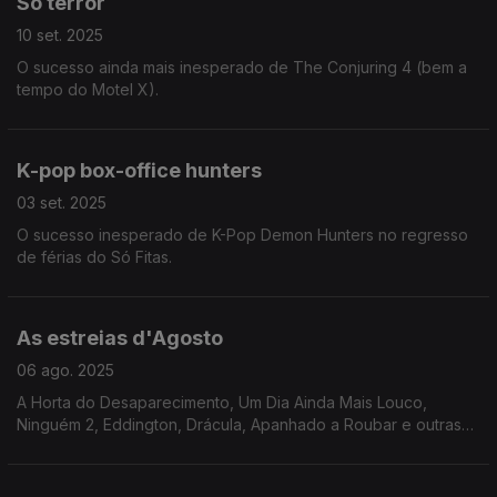
Só terror
10 set. 2025
O sucesso ainda mais inesperado de The Conjuring 4 (bem a
tempo do Motel X).
K-pop box-office hunters
03 set. 2025
O sucesso inesperado de K-Pop Demon Hunters no regresso
de férias do Só Fitas.
As estreias d'Agosto
06 ago. 2025
A Horta do Desaparecimento, Um Dia Ainda Mais Louco,
Ninguém 2, Eddington, Drácula, Apanhado a Roubar e outras
estreias do mês em que regressa aos cinemas o clássico
Tubarão, para refrescar Agosto.