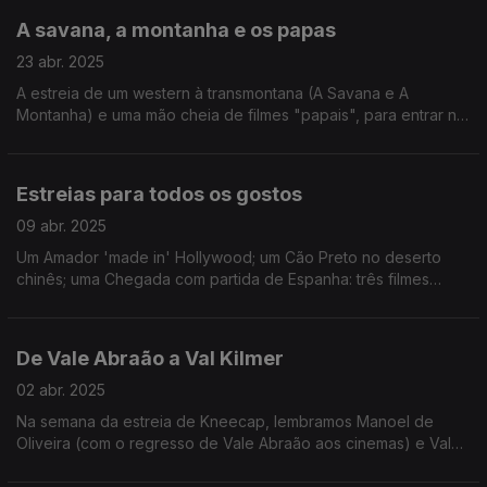
A savana, a montanha e os papas
23 abr. 2025
A estreia de um western à transmontana (A Savana e A
Montanha) e uma mão cheia de filmes "papais", para entrar no
espírito do Conclave que se avizinha.
Estreias para todos os gostos
09 abr. 2025
Um Amador 'made in' Hollywood; um Cão Preto no deserto
chinês; uma Chegada com partida de Espanha: três filmes
diferentes para gostos diferentes.
De Vale Abraão a Val Kilmer
02 abr. 2025
Na semana da estreia de Kneecap, lembramos Manoel de
Oliveira (com o regresso de Vale Abraão aos cinemas) e Val
Kilmer.