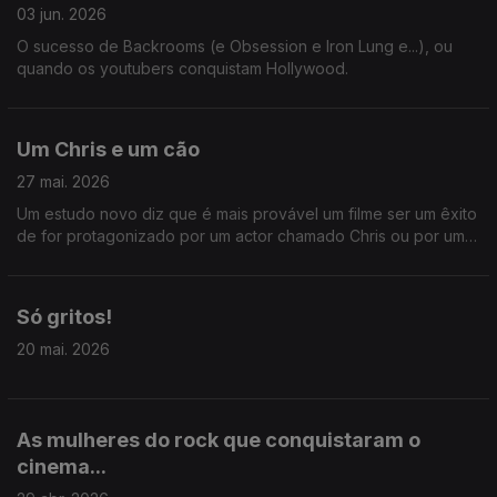
03 jun. 2026
O sucesso de Backrooms (e Obsession e Iron Lung e...), ou
quando os youtubers conquistam Hollywood.
Um Chris e um cão
27 mai. 2026
Um estudo novo diz que é mais provável um filme ser um êxito
de for protagonizado por um actor chamado Chris ou por uma
animal falante do que por uma mulher com mais de 60 anos...
Só gritos!
20 mai. 2026
As mulheres do rock que conquistaram o
cinema...