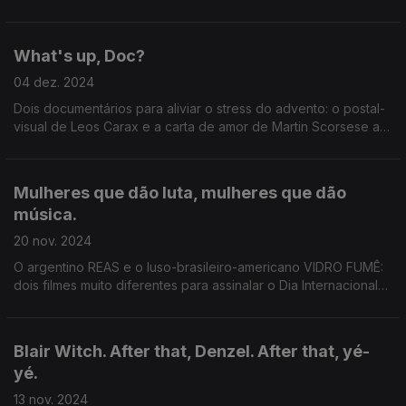
prémios de cinema (e para fechar, a canção que não pode ir
aos Óscares).
What's up, Doc?
04 dez. 2024
Dois documentários para aliviar o stress do advento: o postal-
visual de Leos Carax e a carta de amor de Martin Scorsese ao
cinema de Powell e Pressburger.
Mulheres que dão luta, mulheres que dão
música.
20 nov. 2024
O argentino REAS e o luso-brasileiro-americano VIDRO FUMÊ:
dois filmes muito diferentes para assinalar o Dia Internacional
para a Eliminação da Violência contra as Mulheres.
Blair Witch. After that, Denzel. After that, yé-
yé.
13 nov. 2024