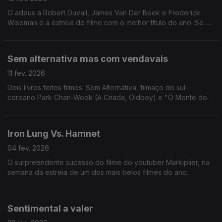
O adeus a Robert Duvall, James Van Der Beek e Frederick
Wiseman e a estreia do filme com o melhor título do ano: Se Eu
Tivesse Pernas Dava-te Um Pontapé!
Sem alternativa mas com vendavais
11 fev. 2026
Dois livros feitos filmes: Sem Alternativa, filmaço do sul-
coreano Park Chan-Wook (A Criada, Oldboy) e "O Monte dos
Vendavais" (assim mesmo, com aspas), a nova visita ao
clássico de Emily Brontë, em modo lânguido q.b.
Iron Lung Vs. Hamnet
04 fev. 2026
O surpreendente sucesso do filme do youtuber Markiplier, na
semana da estreia de um dos mais belos filmes do ano.
Sentimental a valer