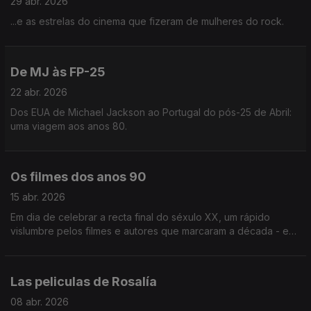
29 abr. 2026
...e as estrelas do cinema que fizeram de mulheres do rock.
De MJ às FP-25
22 abr. 2026
Dos EUA de Michael Jackson ao Portugal do pós-25 de Abril:
uma viagem aos anos 80.
Os filmes dos anos 90
15 abr. 2026
Em dia de celebrar a recta final do séxulo XX, um rápido
vislumbre pelos filmes e autores que marcaram a década - e
uma pitada de sugestões de filmes para regressar aos anos
90.
Las peliculas de Rosalía
08 abr. 2026