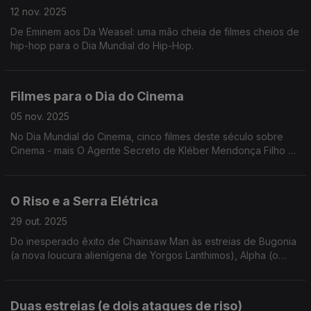
12 nov. 2025
De Eminem aos Da Weasel: uma mão cheia de filmes cheios de
hip-hop para o Dia Mundial do Hip-Hop.
Filmes para o Dia do Cinema
05 nov. 2025
No Dia Mundial do Cinema, cinco filmes deste século sobre
Cinema - mais O Agente Secreto de Kléber Mendonça Filho e
o Frankenstein de Guillermo Del Toro.
O Riso e a Serra Elétrica
29 out. 2025
Do inesperado êxito de Chainsaw Man às estreias de Bugonia
(a nova loucura alienígena de Yorgos Lanthimos), Alpha (o
novo dramapocalítico de Julia Ducournau) e O Riso e a Faca
(a nova epopeia de Pedro Pinho).
Duas estreias (e dois ataques de riso)