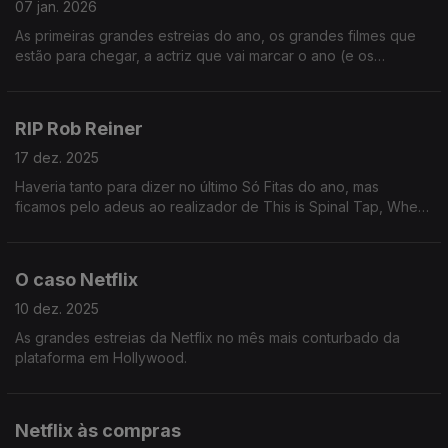
07 jan. 2026
As primeiras grandes estreias do ano, os grandes filmes que
estão para chegar, a actriz que vai marcar o ano (e os
realizadores que acabaram 2025 a elogiar o cinema
português).
RIP Rob Reiner
17 dez. 2025
Haveria tanto para dizer no último Só Fitas do ano, mas
ficamos pelo adeus ao realizador de This is Spinal Tap, When
Harry Met Sally, The Princess Bride ou A Few Good Men.
O caso Netflix
10 dez. 2025
As grandes estreias da Netflix no mês mais conturbado da
plataforma em Hollywood.
Netflix às compras