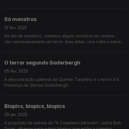
À Deriva" e "Memórias de um Caracol".
Só monstros
12 fev. 2025
Em dia de monstros, visitamos alguns monstros do cinema -
não necessariamente de terror (mas antes, uma volta à estreia
da semana).
O terror segundo Soderbergh
05 fev. 2025
A descontração paternal de Quentin Tarantino e o terror d'A
Presença de Steven Soderbergh.
Biopics, biopics, biopics
29 jan. 2025
A propósito da estreia de "A Complete Unknown", sobre Bob
Dylan, olhamos para outros biopics que estão a caminho.