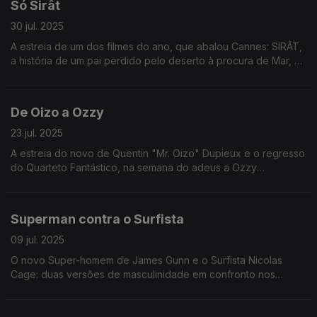
Só Sirât
30 jul. 2025
A estreia de um dos filmes do ano, que abalou Cannes: SIRÂT,
a história de um pai perdido pelo deserto à procura de Mar, a
sua filha. Um filme febril, explosivo, dilacerante, que começa
com trance acaba em transe.
De Oizo a Ozzy
23 jul. 2025
A estreia do novo de Quentin "Mr. Oizo" Dupieux e o regresso
do Quarteto Fantástico, na semana do adeus a Ozzy
Osbourne.
Superman contra o Surfista
09 jul. 2025
O novo Super-homem de James Gunn e o Surfista Nicolas
Cage: duas versões de masculinidade em confronto nos
cinemas.