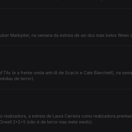
ber Markiplier, na semana da estreia de um dos mais belos filmes 
As (e a frente unida anti-IA de ScarJo e Cate Blanchett), na sem
médias de terror).
mo realizadora, a estreia de Laura Carreira como realizadora premia
 e Orwell 2+2=5 (não é de terror mas mete medo).