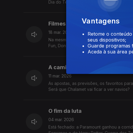
Dia do Teatro.
Vantagens
Filmes para o dia do Pai
18 mar. 2026
Retome o conteúdo a
seus dispositivos;
Na mesma semana, a estreia de dois dos fi
Guarde programas f
Fun, Don't Die), mesmo a tempo do dia do 
Aceda à sua área pe
A caminho dos Óscares
11 mar. 2026
As apostas, as previsões, os favoritos pa
Será que Chalamet vai ficar a ver navios?
O fim da luta
04 mar. 2026
Está fechado: a Paramount ganhou a corrid
Sopranos e de Harry Potter, Guerra dos Tr