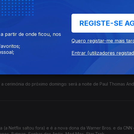
REGISTE-SE A
 partir de onde ficou, nos
lmes sci-fi mais esperados do ano (Projecto Hail Mary e Good Luck
Quero registar-me mais tar
avoritos;
Pai.
ssoal;
Entrar (utilizadores regista
ra a cerimónia do próximo domingo: será a noite de Paul Thomas An
a (a Netflix saltou fora) e é a nova dona da Warner Bros. e da CNN
onos, Batman, Senhor dos Anéis, Mad Max, Star Trek...