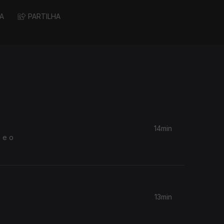
A
PARTILHA
14min
 e o
13min