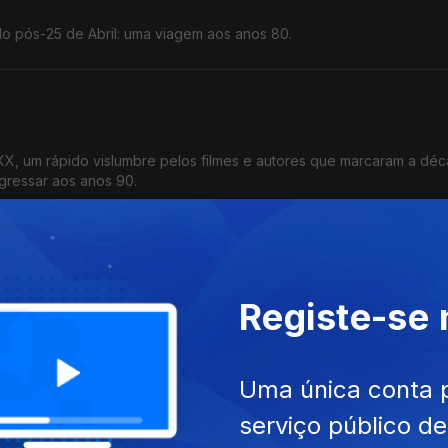
o pós-25 de Abril: uma viagem aos anos 80.
 XX, um rápido vislumbre pelos filmes e autores que marcaram a déc
gressar aos anos 90.
Registe-se
 filmes preferidos (e o filme mais odiado) de Rosalía.
Uma única conta 
serviço público d
dro Cabeleira e um dos grande filmes portugueses do ano, na vés