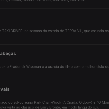
TAXI DRIVER, na semana da estreia de TERRA VIL, que assinala os
cabeças
ek e Frederick Wiseman e a estreia do filme com o melhor título d
vais
, filmaço do sul-coreano Park Chan-Wook (A Criada, Oldboy) e "O Mo
va visita ao clássico de Emily Brontë, em modo lânguido q.b.