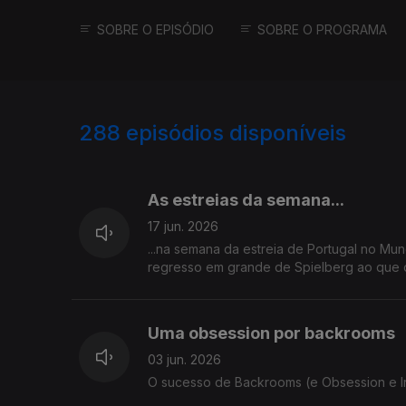
SOBRE O EPISÓDIO
SOBRE O PROGRAMA
288
episódios disponíveis
913180
892437
877629
As estreias da semana...
17 jun. 2026
...na semana da estreia de Portugal no Mun
regresso em grande de Spielberg ao que d
Uma obsession por backrooms
03 jun. 2026
O sucesso de Backrooms (e Obsession e Ir