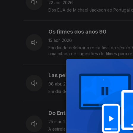
22 abr. 2026
Dos EUA de Michael Jackson ao Portugal d
Os filmes dos anos 90
15 abr. 2026
Em dia de celebrar a recta final do séxulo
uma pitada de sugestões de filmes para re
Las peliculas de Rosalía
08 abr. 2026
Em dia de concerto em Lisboa, revelamos os
Do Entroncamento ao teatro
25 mar. 2026
A estreia de Entroncamento, o novo de Pe