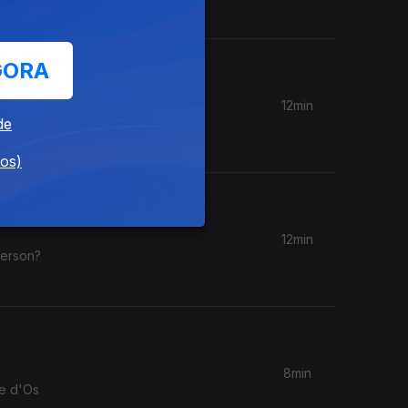
GORA
12min
, Have
de
dos)
12min
derson?
8min
 e d'Os