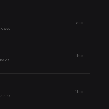
8min
do ano.
11min
ana da
11min
da e as