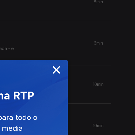
8min
6min
ada - e
×
10min
 na RTP
para todo o
10min
e media
pera do