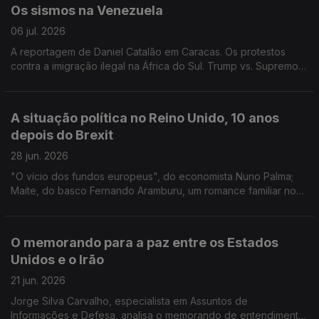
Os sismos na Venezuela
06 jul. 2026
A reportagem de Daniel Catalão em Caracas. Os protestos
contra a imigração ilegal na África do Sul. Trump vs. Supremo
Tribunal. Andy Burnham. Edição de Mário Rui Cardoso.
A situação política no Reino Unido, 10 anos
depois do Brexit
28 jun. 2026
"O vício dos fundos europeus", do economista Nuno Palma;
Maite, do basco Fernando Aramburu, um romance familiar nos
tempos da ETA e o Brexit e a situação política no Reino Unido.
Edição de José Guerreiro
O memorando para a paz entre os Estados
Unidos e o Irão
21 jun. 2026
Jorge Silva Carvalho, especialista em Assuntos de
Informações e Defesa, analisa o memorando de entendimento