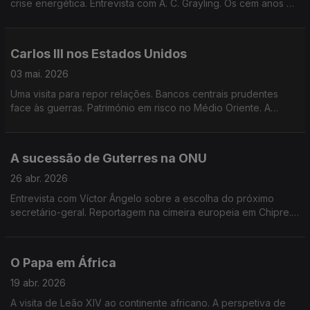
crise energética. Entrevista com A. C. Grayling. Os cem anos de
David Attenborough. Edição de Mário Rui Cardoso.
Carlos III nos Estados Unidos
03 mai. 2026
Uma visita para repor relações. Bancos centrais prudentes
face às guerras. Património em risco no Médio Oriente. A
rebelião no Mali. Chernobyl 40 anos depois. Edição de Mário
Rui Cardoso.
A sucessão de Guterres na ONU
26 abr. 2026
Entrevista com Víctor Ângelo sobre a escolha do próximo
secretário-geral. Reportagem na cimeira europeia em Chipre.
O Irão e o Líbano. Edição de Mário Rui Cardoso.
O Papa em África
19 abr. 2026
A visita de Leão XIV ao continente africano. A perspetiva de