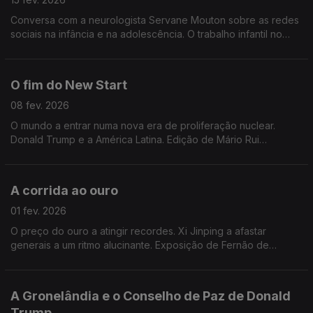
Conversa com a neurologista Servane Mouton sobre as redes
sociais na infância e na adolescência. O trabalho infantil no
mundo. Uma rede social só para agentes de IA. E ainda a
Gronelândia. Edição de Mário Rui Cardoso.
O fim do New Start
08 fev. 2026
O mundo a entrar numa nova era de proliferação nuclear.
Donald Trump e a América Latina. Edição de Mário Rui
Cardoso.
A corrida ao ouro
01 fev. 2026
O preço do ouro a atingir recordes. Xi Jinping a afastar
generais a um ritmo alucinante. Exposição de Fernão de
Magalhães em Paris. Edição de Mário Rui Cardoso.
A Gronelândia e o Conselho de Paz de Donald
Trump