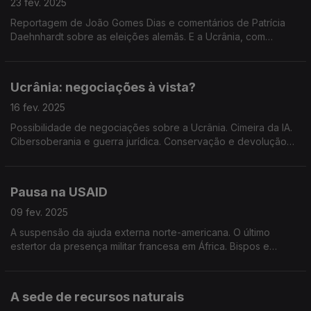
23 fev. 2025
Reportagem de João Gomes Dias e comentários de Patrícia
Daehnhardt sobre as eleições alemãs. E a Ucrânia, com
reportagem de Cândida Pinto e análise pelo Embaixador
António Martins da Cruz. Edição de Mário Rui Cardoso.
Ucrânia: negociações à vista?
16 fev. 2025
Possibilidade de negociações sobre a Ucrânia. Cimeira da IA.
Cibersoberania e guerra jurídica. Conservação e devolução
de património ao Egito. Planos climáticos adiados. Edição de
Mário Rui Cardoso.
Pausa na USAID
09 fev. 2025
A suspensão da ajuda externa norte-americana. O último
estertor da presença militar francesa em África. Bispos e
cardeais contra o Papa Francisco. Edição de Mário Rui
Cardoso.
A sede de recursos naturais