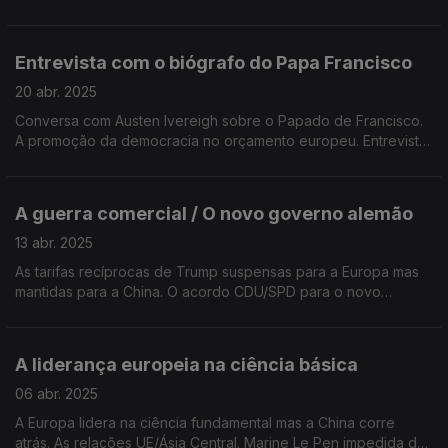
com a investigadora brasileira Nathalie Xavier Scutz. Edição de
José Guerreiro
Entrevista com o biógrafo do Papa Francisco
20 abr. 2025
Conversa com Austen Ivereigh sobre o Papado de Francisco.
A promoção da democracia no orçamento europeu. Entrevista
com o presidente da Cruz Vermelha Francesa. O Atlântico Sul.
Edição de Mário Rui Cardoso.
A guerra comercial / O novo governo alemão
13 abr. 2025
As tarifas recíprocas de Trump suspensas para a Europa mas
mantidas para a China. O acordo CDU/SPD para o novo
governo alemão. Entrevista com Elif Akgul, jornalista turca
presa em Istambul. Edição de Mário Rui Cardoso.
A liderança europeia na ciência básica
06 abr. 2025
A Europa lidera na ciência fundamental mas a China corre
atrás. As relações UE/Ásia Central. Marine Le Pen impedida de