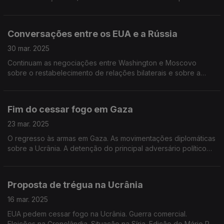
se candidatar. O "milagre" marfinense. Edição de Mário Rui
Cardoso.
Conversações entre os EUA e a Rússia
30 mar. 2025
Continuam as negociações entre Washington e Moscovo
sobre o restabelecimento de relações bilaterais e sobre a
Ucrânia. Os repatriamentos para o Afeganistão. As
manifestações na Turquia. Edição de Mário Rui Cardoso.
Fim do cessar fogo em Gaza
23 mar. 2025
O regresso às armas em Gaza. As movimentações diplomáticas
sobre a Ucrânia. A detenção do principal adversário político
de Erdogan na Turquia. Edição de Mário Rui Cardoso.
Proposta de trégua na Ucrânia
16 mar. 2025
EUA pedem cessar fogo na Ucrânia. Guerra comercial.
Eleições na Gronelândia. Situação na Síria. Edição de Mário Rui