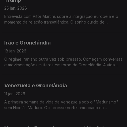
25 jan. 2026
Entrevista com Vítor Martins sobre a integração europeia e o
momento da relação transatlântica. O sonho curdo de
autonomia na Síria transformado em pesadelo. Edição de Mário
Rui Cardoso.
Irão e Gronelândia
18 jan. 2026
O regime iraniano outra vez sob pressão. Começam conversas
e movimentações militares em torno da Gronelândia. A vida
política nos EUA transformada em guerra jurídica. Edição de
Mário Rui Cardoso.
Venezuela e Gronelândia
11 jan. 2026
A primeira semana da vida da Venezuela sob o "Madurismo"
sem Nicolás Maduro. O interesse norte-americano na
Gronelândia. Edição de Mário Rui Cardoso.