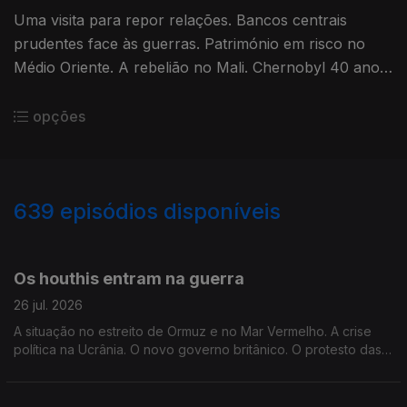
Uma visita para repor relações. Bancos centrais
prudentes face às guerras. Património em risco no
Médio Oriente. A rebelião no Mali. Chernobyl 40 anos
depois. Edição de Mário Rui Cardoso.
opções
639
episódios disponíveis
929670
910420
889531
865420
846036
826820
805928
778087
Os houthis entram na guerra
26 jul. 2026
A situação no estreito de Ormuz e no Mar Vermelho. A crise
política na Ucrânia. O novo governo britânico. O protesto das
"baratas". Edição de Mário Rui Cardoso.