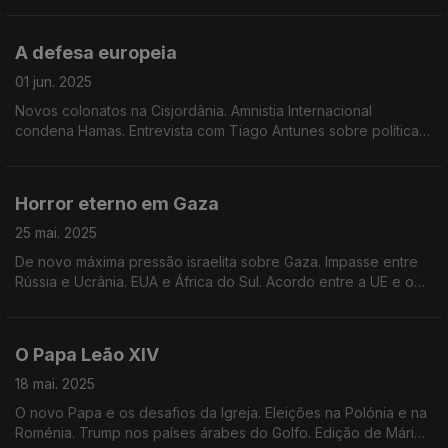
A defesa europeia
01 jun. 2025
Novos colonatos na Cisjordânia. Amnistia Internacional
condena Hamas. Entrevista com Tiago Antunes sobre políticas
para uma nova estratégia de segurança e defesa para a
Europa. Edição de Mário Rui Cardoso.
Horror eterno em Gaza
25 mai. 2025
De novo máxima pressão israelita sobre Gaza. Impasse entre
Rússia e Ucrânia. EUA e África do Sul. Acordo entre a UE e o
Reino Unido. Edição de Mário Rui Cardoso.
O Papa Leão XIV
18 mai. 2025
O novo Papa e os desafios da Igreja. Eleições na Polónia e na
Roménia. Trump nos países árabes do Golfo. Edição de Mário