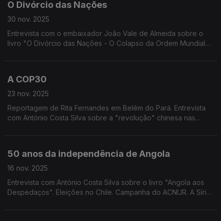
O Divórcio das Nações
30 nov. 2025
Entrevista com o embaixador João Vale de Almeida sobre o
livro "O Divórcio das Nações - O Colapso da Ordem Mundial
Visto por Dentro". Edição de Mário Rui Cardoso.
A COP30
23 nov. 2025
Reportagem de Rita Fernandes em Belém do Pará. Entrevista
com António Costa Silva sobre a "revolução" chinesa nas
energias limpas. A preocupação ambiental do Papa Leão XIV.
Edição de Mário Rui Cardoso.
50 anos da independência de Angola
16 nov. 2025
Entrevista com António Costa Silva sobre o livro "Angola aos
Despedaços". Eleições no Chile. Campanha do ACNUR. A Síria.
Edição de Mário Rui Cardoso.