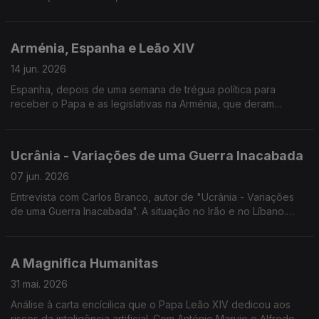
entre os EUA e o Irão; Estivemos também na conferência do
NOW, que reuniu em Lisboa figuras do panorama internacional.
Edição de José Guerreiro.
Arménia, Espanha e Leão XIV
14 jun. 2026
Espanha, depois de uma semana de trégua política para
receber o Papa e as legislativas na Arménia, que deram
maioria absoluta ao partido do atual Primeiro-Ministro pró-
europeu. Edição de José Guerreiro.
Ucrânia - Variações de uma Guerra Inacabada
07 jun. 2026
Entrevista com Carlos Branco, autor de "Ucrânia - Variações
de uma Guerra Inacabada". A situação no Irão e no Líbano.
Edição de Mário Rui Cardoso.
A Magnifica Humanitas
31 mai. 2026
Análise à carta encícilica que o Papa Leão XIV dedicou aos
riscos da inteligência artificial. Com António Marujo e Alfredo