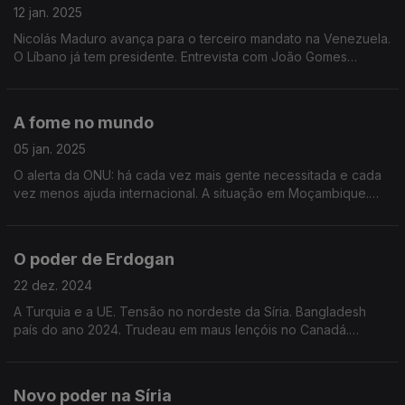
12 jan. 2025
Nicolás Maduro avança para o terceiro mandato na Venezuela.
O Líbano já tem presidente. Entrevista com João Gomes
Cravinho sobre o Sahel. Perspetiva de acordo com os curdos
na Turquia. Edição de Mário Rui Cardoso.
A fome no mundo
05 jan. 2025
O alerta da ONU: há cada vez mais gente necessitada e cada
vez menos ajuda internacional. A situação em Moçambique.
Jimmy Carter. Edição de Mário Rui Cardoso.
O poder de Erdogan
22 dez. 2024
A Turquia e a UE. Tensão no nordeste da Síria. Bangladesh
país do ano 2024. Trudeau em maus lençóis no Canadá.
Edição de Mário Rui Cardoso.
Novo poder na Síria