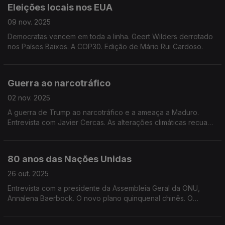
Eleições locais nos EUA
09 nov. 2025
Democratas vencem em toda a linha. Geert Wilders derrotado
nos Países Baixos. A COP30. Edição de Mário Rui Cardoso.
Guerra ao narcotráfico
02 nov. 2025
A guerra de Trump ao narcotráfico e a ameaça a Maduro.
Entrevista com Javier Cercas. As alterações climáticas recuam
na hierarquia de preocupações da população. Edição de
Mário Rui Cardoso.
80 anos das Nações Unidas
26 out. 2025
Entrevista com a presidente da Assembleia Geral da ONU,
Annalena Baerbock. O novo plano quinquenal chinês. O
estado da liberdade religiosa no mundo. Edição de Mário Rui
Cardoso.