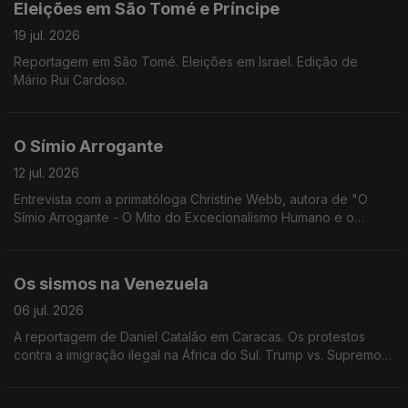
Eleições em São Tomé e Príncipe
19 jul. 2026
Reportagem em São Tomé. Eleições em Israel. Edição de
Mário Rui Cardoso.
O Símio Arrogante
12 jul. 2026
Entrevista com a primatóloga Christine Webb, autora de "O
Símio Arrogante - O Mito do Excecionalismo Humano e o
Porquê da sua Importância". A cimeira da NATO. Edição de
Mário Rui Cardoso.
Os sismos na Venezuela
06 jul. 2026
A reportagem de Daniel Catalão em Caracas. Os protestos
contra a imigração ilegal na África do Sul. Trump vs. Supremo
Tribunal. Andy Burnham. Edição de Mário Rui Cardoso.