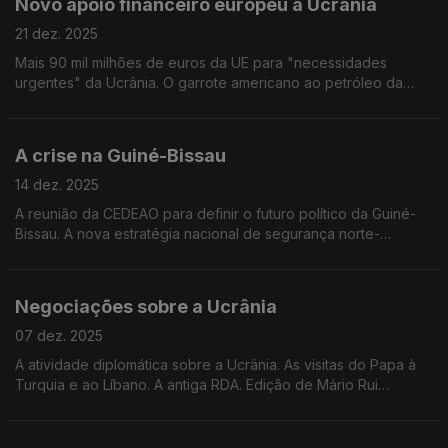
Novo apoio financeiro europeu à Ucrânia
21 dez. 2025
Mais 90 mil milhões de euros da UE para "necessidades
urgentes" da Ucrânia. O garrote americano ao petróleo da
Venezuela. Os bloqueios jihadistas aos combustíveis no Mali.
Edição de Mário Rui Cardoso.
A crise na Guiné-Bissau
14 dez. 2025
A reunião da CEDEAO para definir o futuro político da Guiné-
Bissau. A nova estratégia nacional de segurança norte-
americana. Edição de Mário Rui Cardoso.
Negociações sobre a Ucrânia
07 dez. 2025
A atividade diplomática sobre a Ucrânia. As visitas do Papa à
Turquia e ao Líbano. A antiga RDA. Edição de Mário Rui
Cardoso.