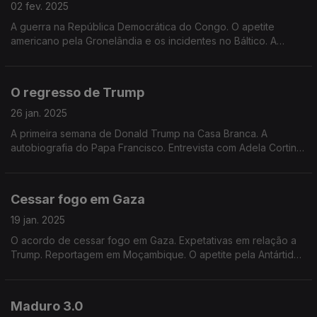
02 fev. 2025
A guerra na República Democrática do Congo. O apetite
americano pela Gronelândia e os incidentes no Báltico. A
China, os EUA e a inteligência artificial. Edição de Mário Rui
Cardoso.
O regresso de Trump
26 jan. 2025
A primeira semana de Donald Trump na Casa Branca. A
autobiografia do Papa Francisco. Entrevista com Adela Cortina.
Edição de Mário Rui Cardoso.
Cessar fogo em Gaza
19 jan. 2025
O acordo de cessar fogo em Gaza. Expetativas em relação a
Trump. Reportagem em Moçambique. O apetite pela Antártida.
Edição de Mário Rui Cardoso.
Maduro 3.0