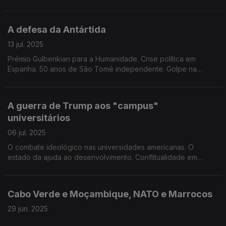
Edição de Mário Rui Cardoso.
A defesa da Antártida
13 jul. 2025
Prémio Gulbenkian para a Humanidade. Crise política em
Espanha. 50 anos de São Tomé independente. Golpe na
Orano no Níger. Edição de Mário Rui Cardoso.
A guerra de Trump aos "campus"
universitários
06 jul. 2025
O combate ideológico nas universidades americanas. O
estado da ajuda ao desenvolvimento. Conflitualidade em
África. O acordo para o leste da RDC. Edição de Mário Rui
Cardoso.
Cabo Verde e Moçambique, NATO e Marrocos
29 jun. 2025