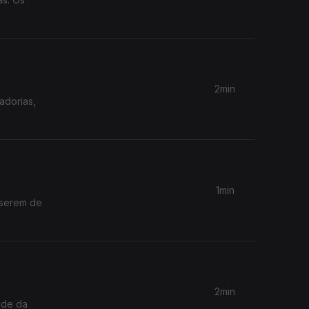
2min
adorias,
1min
 serem de
2min
ade da