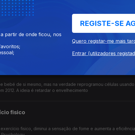
onadas com o ambiente que motivam a decisão
REGISTE-SE A
paração
 partir de onde ficou, nos
ido "vivo" a partir do fungo cordyceps militaris. Pode ser progra
Quero registar-me mais tar
e e ter protecção UV. Publicado na Science Advances
avoritos;
ssoal;
Entrar (utilizadores regista
de si mesmo
one bebé de si mesmo, mas na verdade reprogramou células usando
m 2012. A ideia é retardar o envelhecimento
cio fisico
exercício fisico, diminui a sensação de fome e aumenta a eficiênci
in Psychology