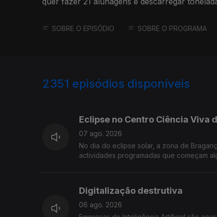
quer fazer 21 alunagens e descarregar tonelada
SOBRE O EPISÓDIO
SOBRE O PROGRAMA
2351
episódios disponíveis
944101
937841
933550
Eclipse no Centro Ciência Viva
07 ago. 2026
No dia do eclipse solar, a zona de Bragan
actividades programadas que começam algu
Digitalização destrutiva
06 ago. 2026
Empresas de Inteligência Artificial são acu