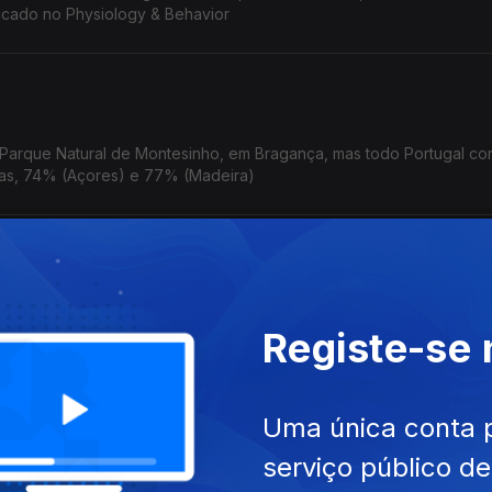
licado no Physiology & Behavior
 Parque Natural de Montesinho, em Bragança, mas todo Portugal con
ilhas, 74% (Açores) e 77% (Madeira)
onclui que pessoas que têm problemas financeiros persistentes, na
Registe-se
rebral mais tarde na vida, inluindo maior atrofia do cérebro.
Uma única conta 
serviço público d
iga as razões que estão a levar os guias turísticos na Antártida a d