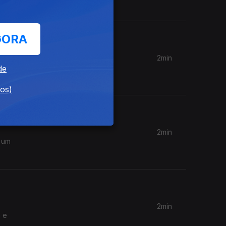
GORA
2min
mado para
de
dos)
2min
 um
2min
a e