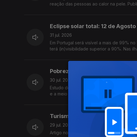
reação das pessoas ao calor na pele. Pub
Eclipse solar total: 12 de Agosto
31 jul. 2026
Em Portugal será visível a mais de 99% no
terá (in)visibilidade superior a 90%. Nas 
Pobreza afecta o cérebro
30 jul. 2026
Estudo do University College de Londres c
e a meio da idade adulta, têm pior saúde ce
Turismo e questões éticas
29 jul. 2026
Artigo no Annals of Tourism Research invest