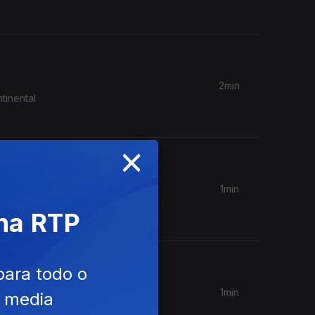
2min
tinental
×
1min
 entrada
 na RTP
para todo o
1min
e media
espedir-