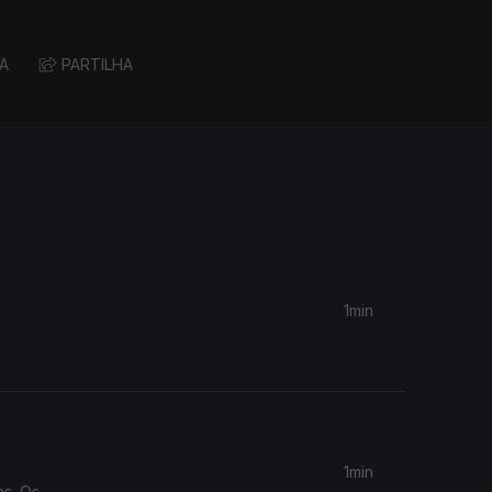
A
PARTILHA
1min
1min
as. Os