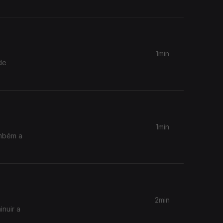
1min
de
1min
ambém a
2min
inuir a