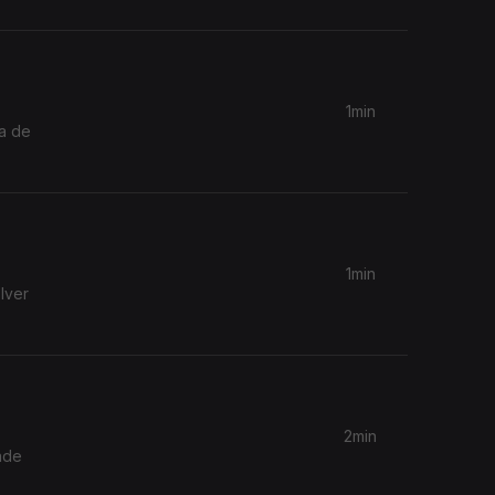
1min
ma de
1min
lver
2min
ade