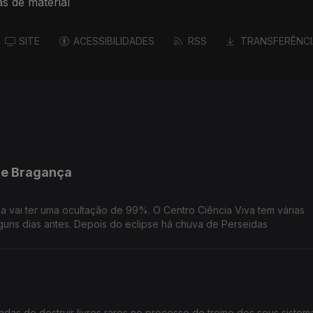
s de material
SITE
ACESSIBILIDADES
RSS
TRANSFERÊNCI
 de Bragança
ça vai ter uma ocultação de 99%. O Centro Ciência Viva tem várias
ns dias antes. Depois do eclipse há chuva de Perseidas
sadas de destruir livros raros no processo de treino dos seus sistem