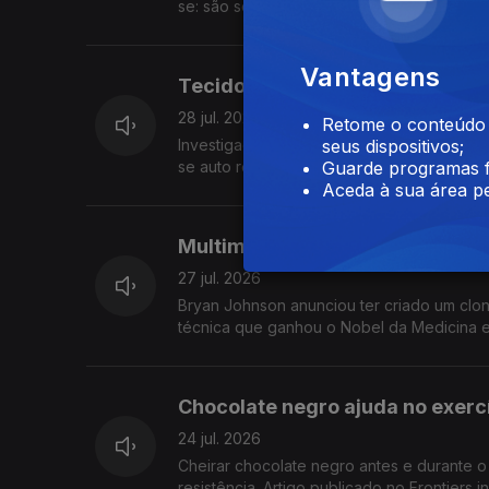
se: são sobretudo questões éticas relaci
Vantagens
Tecido vivo é capaz de auto re
28 jul. 2026
Retome o conteúdo a
Investigadores chineses desenvolveram tec
seus dispositivos;
se auto reparar, resistir à agua e sujidad
Guarde programas f
Aceda à sua área pe
Multimilionário anuncia clone 
27 jul. 2026
Bryan Johnson anunciou ter criado um cl
técnica que ganhou o Nobel da Medicina e
Chocolate negro ajuda no exercí
24 jul. 2026
Cheirar chocolate negro antes e durante o 
resistência. Artigo publicado no Frontiers 