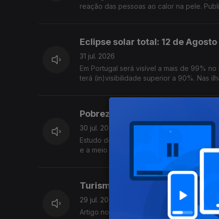
reação das pessoas ao calor na pele. Pub
Eclipse solar total: 12 de Agosto
31 jul. 2026
Em Portugal será visível a mais de 99% no
terá (in)visibilidade superior a 90%. Nas 
Pobreza afecta o cérebro
30 jul. 2026
Estudo do University College de Londres c
e a meio da idade adulta, têm pior saúde ce
Turismo e questões éticas
29 jul. 2026
Artigo no Annals of Tourism Research invest