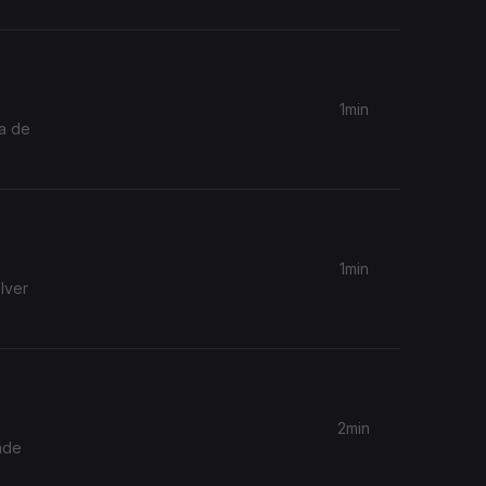
1min
ma de
1min
lver
2min
ade