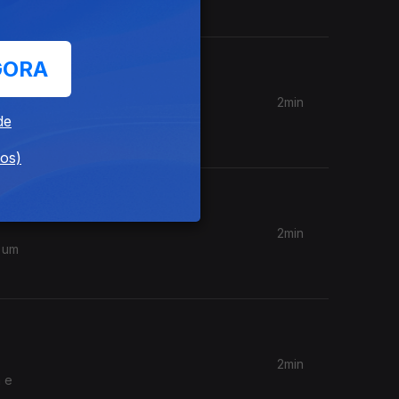
GORA
2min
mado para
de
dos)
2min
 um
2min
a e