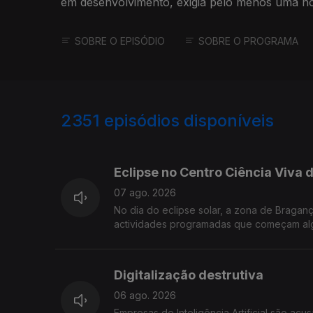
em desenvolvimento, exigia pelo menos uma n
SOBRE O EPISÓDIO
SOBRE O PROGRAMA
2351
episódios disponíveis
944101
937841
Eclipse no Centro Ciência Viva
07 ago. 2026
No dia do eclipse solar, a zona de Bragan
actividades programadas que começam algu
Digitalização destrutiva
06 ago. 2026
Empresas de Inteligência Artificial são acu