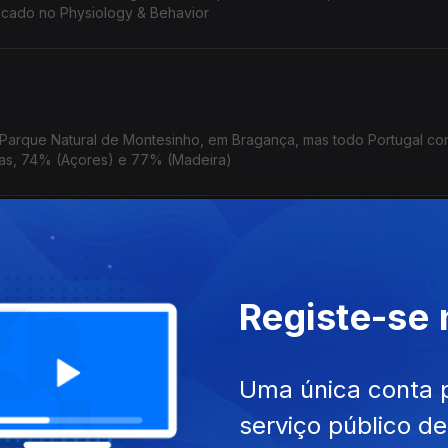
licado no Physiology & Behavior
 Parque Natural de Montesinho, em Bragança, mas todo Portugal con
ilhas, 74% (Açores) e 77% (Madeira)
onclui que pessoas que têm problemas financeiros persistentes, na
Registe-se
rebral mais tarde na vida, inluindo maior atrofia do cérebro.
Uma única conta 
serviço público d
iga as razões que estão a levar os guias turísticos na Antártida a d