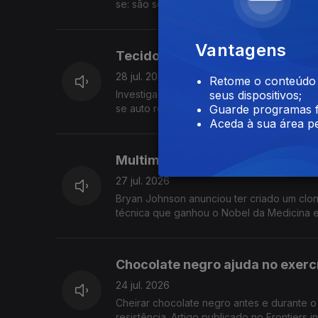
se: são sobretudo questões éticas relaci
Vantagens
Tecido vivo é capaz de auto re
28 jul. 2026
Retome o conteúdo a
Investigadores chineses desenvolveram tec
seus dispositivos;
se auto reparar, resistir à agua e sujidad
Guarde programas f
Aceda à sua área pe
Multimilionário anuncia clone 
27 jul. 2026
Bryan Johnson anunciou ter criado um cl
técnica que ganhou o Nobel da Medicina e
Chocolate negro ajuda no exercí
24 jul. 2026
Cheirar chocolate negro antes e durante o 
resistência. Artigo publicado no Frontiers 