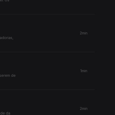
2min
adorias,
1min
 serem de
2min
ade da