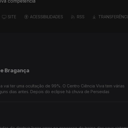
ova competência
SITE
ACESSIBILIDADES
RSS
TRANSFERÊNCI
 de Bragança
ça vai ter uma ocultação de 99%. O Centro Ciência Viva tem várias
ns dias antes. Depois do eclipse há chuva de Perseidas
sadas de destruir livros raros no processo de treino dos seus sistem