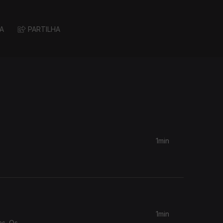
A
PARTILHA
1min
1min
as. Os