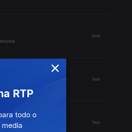
2min
tinental
×
1min
 entrada
 na RTP
para todo o
1min
e media
espedir-