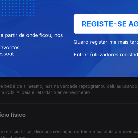
onadas com o ambiente que motivam a decisão
REGISTE-SE A
paração
 partir de onde ficou, nos
ido "vivo" a partir do fungo cordyceps militaris. Pode ser progra
Quero registar-me mais tar
e e ter protecção UV. Publicado na Science Advances
avoritos;
ssoal;
Entrar (utilizadores regista
de si mesmo
one bebé de si mesmo, mas na verdade reprogramou células usando
m 2012. A ideia é retardar o envelhecimento
cio fisico
exercício fisico, diminui a sensação de fome e aumenta a eficiênci
in Psychology