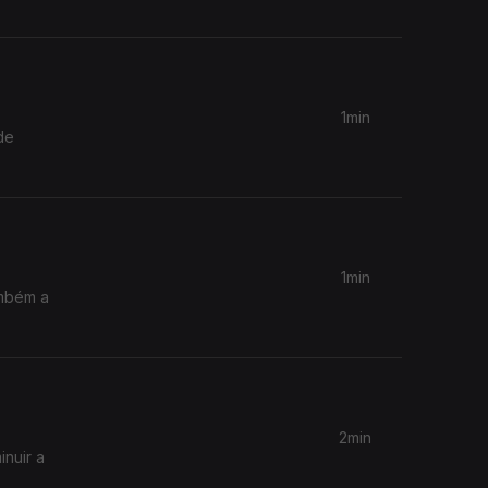
1min
de
1min
ambém a
2min
inuir a