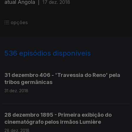
atual Angola
|
17 dez. 2018
opções
536
episódios disponíveis
379495
376610
31 dezembro 406 - 'Travessia do Reno' pela
tribos germânicas
31 dez. 2018
28 dezembro 1895 - Primeira exibição do
cinematógrafo pelos irmãos Lumière
28 dez. 2018