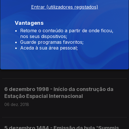
Entrar (utilizadores registados)
10 dezembro 1898 - Assinatura do Tratado de
Paris, entre os EUA e a Espanha
Vantagens
10 dez. 2018
Retome o conteúdo a partir de onde ficou,
nos seus dispositivos;
Guarde programas favoritos;
Aceda à sua área pessoal;
7 dezembro 1975 - Invasão de Timor-Leste
pela Indonésia
07 dez. 2018
6 dezembro 1998 - Início da construção da
Estação Espacial Internacional
06 dez. 2018
5 dezembro 1484 - Emissão da bula 'Summis