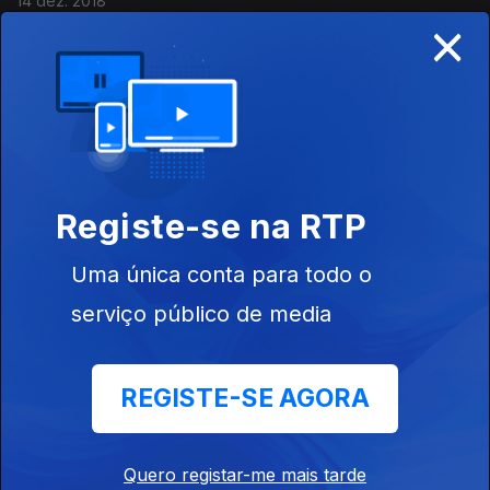
14 dez. 2018
×
13 dezembro 1642 - Chegada de Abel Tasman
à Nova Zelândia
13 dez. 2018
Registe-se na RTP
12 dezembro 1948 - 'Massacre de Batang Kali',
na atual Malásia
Uma única conta para todo o
12 dez. 2018
serviço público de media
11 dezembro 1845 - Início da Primeira Guerra
REGISTE-SE AGORA
Anglo-Sikh, na Índia
11 dez. 2018
Quero registar-me mais tarde