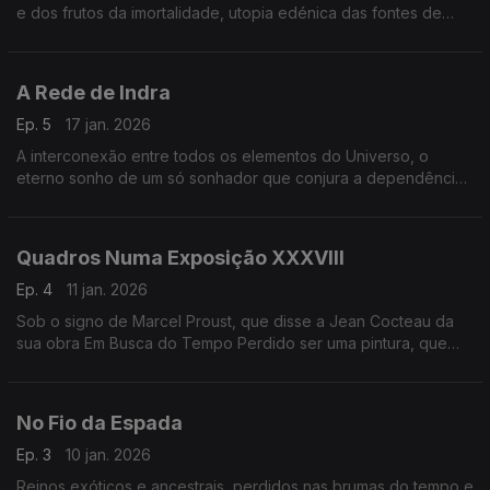
e dos frutos da imortalidade, utopia edénica das fontes de
ambrósia e dos amores divinos.
A Rede de Indra
Ep. 5
17 jan. 2026
A interconexão entre todos os elementos do Universo, o
eterno sonho de um só sonhador que conjura a dependência
de cada coisa em relação à sua própria existência.
Quadros Numa Exposição XXXVIII
Ep. 4
11 jan. 2026
Sob o signo de Marcel Proust, que disse a Jean Cocteau da
sua obra Em Busca do Tempo Perdido ser uma pintura, que
tentava transpor para a prosa obras pictóricas.
No Fio da Espada
Ep. 3
10 jan. 2026
Reinos exóticos e ancestrais, perdidos nas brumas do tempo e