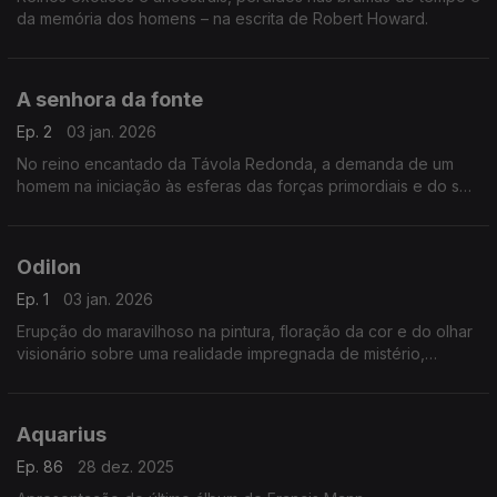
da memória dos homens – na escrita de Robert Howard.
A senhora da fonte
Ep. 2
03 jan. 2026
No reino encantado da Távola Redonda, a demanda de um
homem na iniciação às esferas das forças primordiais e do seu
contraponto espiritual nos mistérios do divino
Odilon
Ep. 1
03 jan. 2026
Erupção do maravilhoso na pintura, floração da cor e do olhar
visionário sobre uma realidade impregnada de mistério,
sonhos de beleza e sedução magnética.
Aquarius
Ep. 86
28 dez. 2025