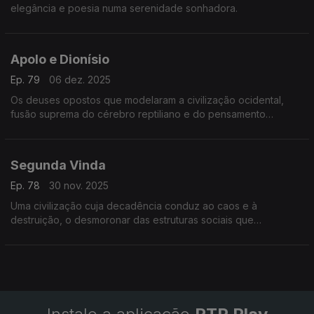
elegância e poesia numa serenidade sonhadora.
Apolo e Dionísio
Ep. 79
06 dez. 2025
Os deuses opostos que modelaram a civilização ocidental,
fusão suprema do cérebro reptiliano e do pensamento
intelectual e analítico.
Segunda Vinda
Ep. 78
30 nov. 2025
Uma civilização cuja decadência conduz ao caos e à
destruição, o desmoronar das estruturas sociais que
conduzem à anarquia ou à salvação, pelo esquecimento da
sabedoria e da unidade - poema de William Butler Yeats.