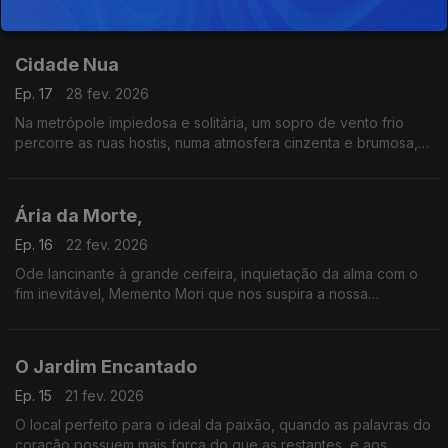
Christopher Marlowe e Johann Goethe.
Cidade Nua
Ep. 17
28 fev. 2026
Na metrópole impiedosa e solitária, um sopro de vento frio
percorre as ruas hostis, numa atmosfera cinzenta e brumosa,
trazendo a noite que se aproxima um sentimento de solidão e
de uma vaga ameaça.
Ária da Morte,
Ep. 16
22 fev. 2026
Ode lancinante à grande ceifeira, inquietação da alma com o
fim inevitável, Memento Mori que nos suspira a nossa
condição de mortais.
O Jardim Encantado
Ep. 15
21 fev. 2026
O local perfeito para o ideal da paixão, quando as palavras do
coração possuem mais força do que as restantes, e aos