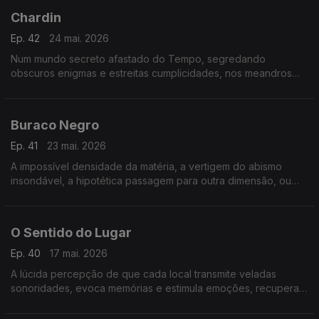
Chardin
Ep. 42
24 mai. 2026
Num mundo secreto afastado do Tempo, segredando
obscuros enigmas e estreitas cumplicidades, nos meandros
dos corredores do silêncio e da obscuridade, na ausência de
movimento, numa tranquilidade intensa, eterna.
Buraco Negro
Ep. 41
23 mai. 2026
A impossível densidade da matéria, a vertigem do abismo
insondável, a hipotética passagem para outra dimensão, ou
para um universo alternativo.
O Sentido do Lugar
Ep. 40
17 mai. 2026
A lúcida percepção de que cada local transmite veladas
sonoridades, evoca memórias e estimula emoções, recupera
envolventes atmosferas sepultadas nas nossas recordações
ou na nossa imaginação.