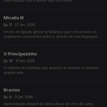
nova relação com o mundo que nos rodeia.
Micelio III
Ep. 11
07 fev. 2026
Um elo de ligação global na Natureza que coloca todos os
organismos conectados entre si, através de uma linguagem
secreta que só agora começamos a conhecer.
O Principezinho
Ep. 10
01 fev. 2026
O visitante de sortilégio que aparece ao aviador no deserto,
quando este
se reencontra a si próprio na sua infância.
Bravios
Ep. 9
31 jan. 2026
Apresentação integral do último álbum de Urze de Lume,