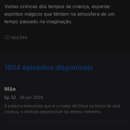
Visões oníricas dos tempos de criança, espanta-
espíritos mágicos que tilintam na atmosfera de um
tempo passado na imaginação.
opções
1504
episódios disponíveis
931005
922534
910242
901510
893014
Mãe
Ep. 52
28 jun. 2026
A palavra imaculada que é o nome de Deus na boca de uma
criança, o símbolo imperecível do eterno feminino.