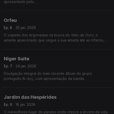
apresentado pelo
músico Ricardo Brito
Orfeu
Ep. 8
25 jan. 2026
O viajante dos Argonautas na busca do Velo de Ouro, o
amante apaixonado que segue a sua amada até ao Inferno, o
homem que violou a proibição e ousou olhar o invisível
Niger Suite
Ep. 7
24 jan. 2026
Divulgação integral do mais recente álbum do grupo
português Al-Jiçç, com apresentação da banda.
Jardim das Hespérides
Ep. 6
18 jan. 2026
O maravilhoso lugar do paraíso onde cresce a árvore da vida