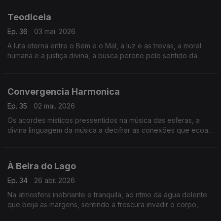
Teodiceia
Ep. 36
03 mai. 2026
A luta eterna entre o Bem e o Mal, a luz e as trevas, a moral
humana e a justiça divina, a busca perene pelo sentido da
existência.
Convergencia Harmonica
Ep. 35
02 mai. 2026
Os acordes místicos pressentidos na música das esferas, a
divina linguagem da música a decifrar as conexões que ecoam
por todo o universo.
À Beira do Lago
Ep. 34
26 abr. 2026
Na atmosfera inebriante e tranquila, ao ritmo da água dolente
que beija as margens, sentindo a frescura invadir o corpo,
penetrar a mente.