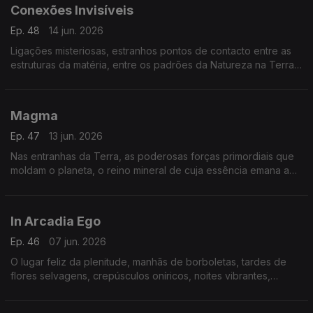
Conexões Invisíveis
Ep. 48
14 jun. 2026
Ligações misteriosas, estranhos pontos de contacto entre as
estruturas da matéria, entre os padrões da Natureza na Terra
e as mais distantes galáxias.
Magma
Ep. 47
13 jun. 2026
Nas entranhas da Terra, as poderosas forças primordiais que
moldam o planeta, o reino mineral de cuja essência emana a
energia primitiva das origens.
In Arcadia Ego
Ep. 46
07 jun. 2026
O lugar feliz da plenitude, manhãs de borboletas, tardes de
flores selvagens, crepúsculos oníricos, noites vibrantes,
sonhos reencontrados