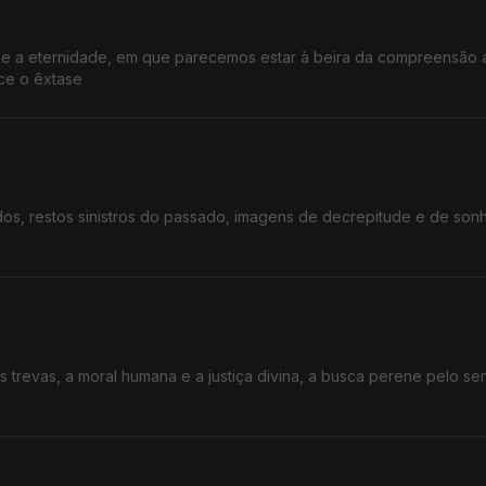
ge a eternidade, em que parecemos estar à beira da compreensão a
ce o êxtase
dos, restos sinistros do passado, imagens de decrepitude e de son
as trevas, a moral humana e a justiça divina, a busca perene pelo se