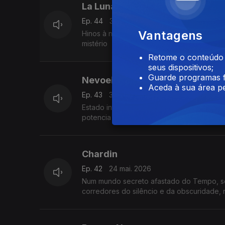
La Luna
Ep. 44
31 mai. 2026
Vantagens
Hinos à noite profunda, poesia evanescent
mistério
Retome o conteúdo a
seus dispositivos;
Guarde programas f
Nevoeiro
Aceda à sua área pe
Ep. 43
30 mai. 2026
Estado intermédio entre dois mundos, símb
potencia a angústia humana.
Chardin
Ep. 42
24 mai. 2026
Num mundo secreto afastado do Tempo, se
corredores do silêncio e da obscuridade, 