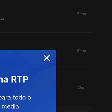
51min
cia
×
51min
antes,
 na RTP
50min
 o
para todo o
e media