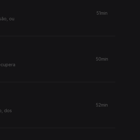
51min
são, ou
50min
ecupera
52min
o, dos