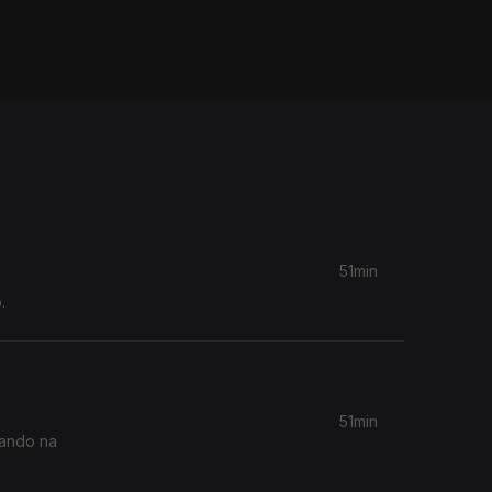
51min
.
51min
rando na