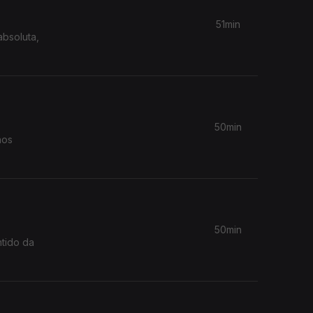
51min
bsoluta,
50min
hos
50min
ntido da