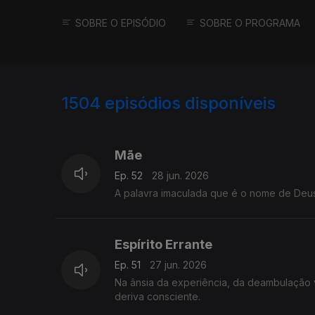
SOBRE O EPISÓDIO
SOBRE O PROGRAMA
1504
episódios disponíveis
931005
922534
910242
Mãe
Ep. 52
28 jun. 2026
A palavra imaculada que é o nome de Deus
Espírito Errante
Ep. 51
27 jun. 2026
Na ânsia da experiência, da deambulação v
deriva consciente.