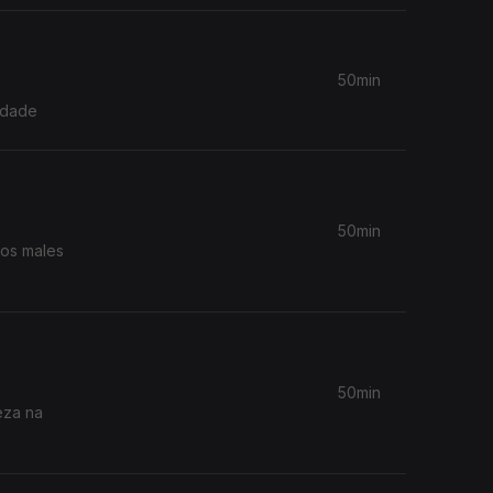
50min
idade
50min
 os males
50min
eza na