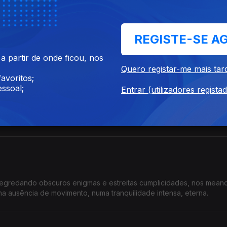
e exalada pela doce atmosfera nocturna, sob a luz pálida e ambiva
REGISTE-SE A
 partir de onde ficou, nos
Quero registar-me mais tar
avoritos;
ssoal;
Entrar (utilizadores regista
olo do isolamento e da incerteza, ambiente estranho e indefinido q
gredando obscuros enigmas e estreitas cumplicidades, nos mean
na ausência de movimento, numa tranquilidade intensa, eterna.