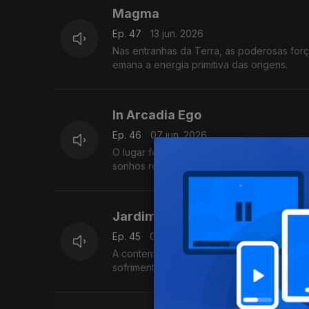
Magma
Ep. 47
13 jun. 2026
Nas entranhas da Terra, as poderosas forç
emana a energia primitiva das origens.
In Arcadia Ego
Ep. 46
07 jun. 2026
O lugar feliz da plenitude, manhãs de borbo
sonhos reencontrados
Jardim das Alegrias e Tristezas
Ep. 45
06 jun. 2026
A contemplação da natureza no espaço fec
sofrimento humanos.