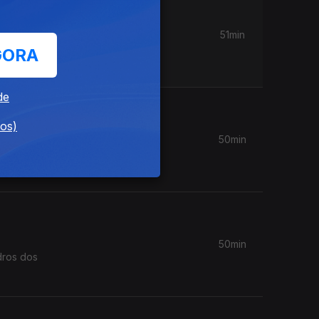
51min
lente do
GORA
de
dos)
50min
ue
50min
dros dos