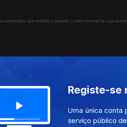
as primordiais que moldam o planeta, o reino mineral de cuja essên
letas, tardes de flores selvagens, crepúsculos oníricos, noites vibr
Registe-se
hado que define a beleza e a passagem do tempo, a felicidade e
Uma única conta 
serviço público d