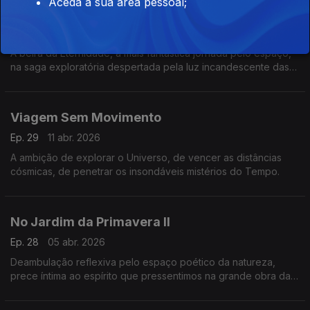
Aceda à sua área pessoal;
Nos Confins do Universo
Ep. 30
12 abr. 2026
À beira da Eternidade, a mais fantástica jornada pelo espaço,
na saga exploratória despertada pela luz incandescente das
estrelas.
Viagem Sem Movimento
Ep. 29
11 abr. 2026
A ambição de explorar o Universo, de vencer as distâncias
cósmicas, de penetrar os insondáveis mistérios do Tempo.
No Jardim da Primavera II
Ep. 28
05 abr. 2026
Deambulação reflexiva pelo espaço poético da natureza,
prece íntima ao espírito que pressentimos na grande obra da
Criação.