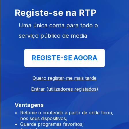
Música das Esferas
Registe-se na RTP
Ep. 33
25 abr. 2026
A matemática proporção existente entre todas as coisas no
Uma única conta para todo o
Universo, criadora de beleza e harmonia, em relações de
proporcionalidade ideais
serviço público de media
Estruturas do Silêncio II
Ep. 32
19 abr. 2026
REGISTE-SE AGORA
A grande cerimónia monástica do recolhimento e da
contemplação, à escuta dos mistérios mais profundos e
eternos.
Quero registar-me mais tarde
Entrar (utilizadores registados)
Estruturas do Silêncio I
Ep. 31
18 abr. 2026
Vantagens
Embrião primordial para a construção do som, para a visão e
Retome o conteúdo a partir de onde ficou,
compreensão do Universo, perfeição absoluta e inatingível.
nos seus dispositivos;
Guarde programas favoritos;