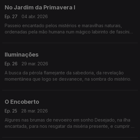
No Jardim da Primavera I
Ep. 27
04 abr. 2026
Passeio encantado pelos mistérios e maravilhas naturais,
ordenadas pela mão humana num mágico labirinto de fascínio
e sedução.
Iluminações
Ep. 26
29 mar. 2026
A busca da pérola flamejante da sabedoria, da revelação
momentânea que logo se desvanece, na sombra do mistério.
O Encoberto
Ep. 25
28 mar. 2026
Algures nas brumas de nevoeiro em sonho Desejado, na ilha
encantada, para nos resgatar da miséria presente, e cumprir a
profecia de sermos tudo na plenitude.