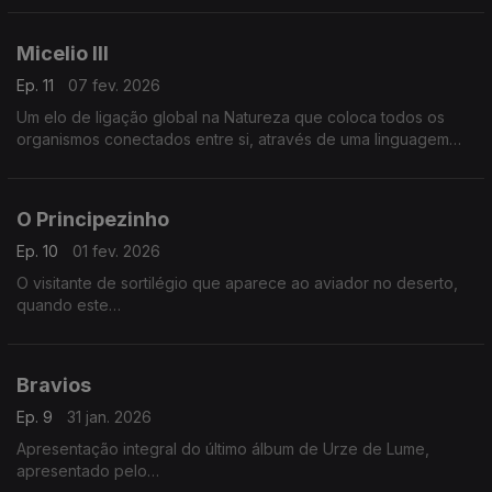
Micelio III
Ep. 11
07 fev. 2026
Um elo de ligação global na Natureza que coloca todos os
organismos conectados entre si, através de uma linguagem
secreta que só agora começamos a conhecer.
O Principezinho
Ep. 10
01 fev. 2026
O visitante de sortilégio que aparece ao aviador no deserto,
quando este
se reencontra a si próprio na sua infância.
Bravios
Ep. 9
31 jan. 2026
Apresentação integral do último álbum de Urze de Lume,
apresentado pelo