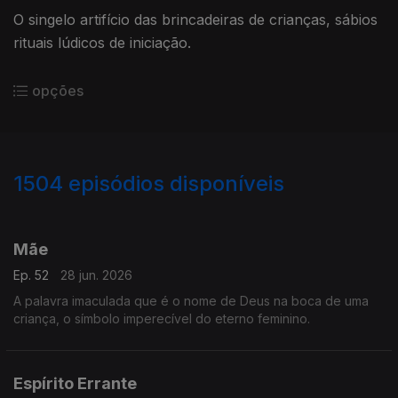
O singelo artifício das brincadeiras de crianças, sábios
rituais lúdicos de iniciação.
opções
1504
episódios disponíveis
931005
922534
910242
901510
Mãe
Ep. 52
28 jun. 2026
A palavra imaculada que é o nome de Deus na boca de uma
criança, o símbolo imperecível do eterno feminino.
Espírito Errante