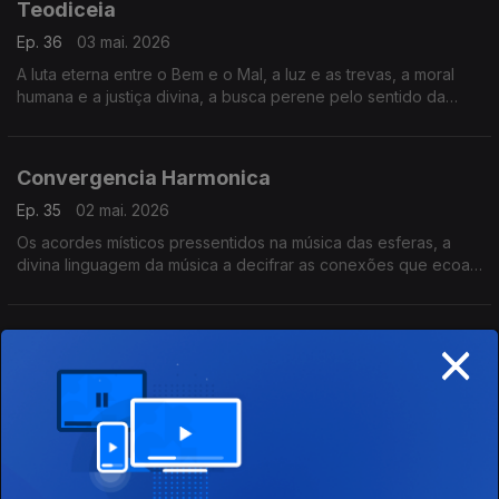
Teodiceia
Ep. 36
03 mai. 2026
A luta eterna entre o Bem e o Mal, a luz e as trevas, a moral
humana e a justiça divina, a busca perene pelo sentido da
existência.
Convergencia Harmonica
Ep. 35
02 mai. 2026
Os acordes místicos pressentidos na música das esferas, a
divina linguagem da música a decifrar as conexões que ecoam
por todo o universo.
×
À Beira do Lago
Ep. 34
26 abr. 2026
Na atmosfera inebriante e tranquila, ao ritmo da água dolente
que beija as margens, sentindo a frescura invadir o corpo,
penetrar a mente.