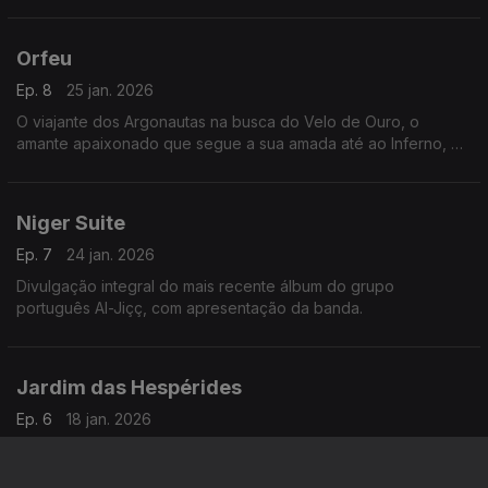
músico Ricardo Brito
Orfeu
Ep. 8
25 jan. 2026
O viajante dos Argonautas na busca do Velo de Ouro, o
amante apaixonado que segue a sua amada até ao Inferno, o
homem que violou a proibição e ousou olhar o invisível
Niger Suite
Ep. 7
24 jan. 2026
Divulgação integral do mais recente álbum do grupo
português Al-Jiçç, com apresentação da banda.
Jardim das Hespérides
Ep. 6
18 jan. 2026
O maravilhoso lugar do paraíso onde cresce a árvore da vida
e dos frutos da imortalidade, utopia edénica das fontes de