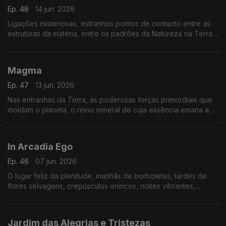
Ep. 48
14 jun. 2026
Ligações misteriosas, estranhos pontos de contacto entre as
estruturas da matéria, entre os padrões da Natureza na Terra
e as mais distantes galáxias.
Magma
Ep. 47
13 jun. 2026
Nas entranhas da Terra, as poderosas forças primordiais que
moldam o planeta, o reino mineral de cuja essência emana a
energia primitiva das origens.
In Arcadia Ego
Ep. 46
07 jun. 2026
O lugar feliz da plenitude, manhãs de borboletas, tardes de
flores selvagens, crepúsculos oníricos, noites vibrantes,
sonhos reencontrados
Jardim das Alegrias e Tristezas