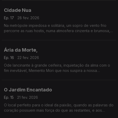
Cidade Nua
Ep. 17
28 fev. 2026
Na metrópole impiedosa e solitária, um sopro de vento frio
percorre as ruas hostis, numa atmosfera cinzenta e brumosa,
trazendo a noite que se aproxima um sentimento de solidão e
de uma vaga ameaça.
Ária da Morte,
Ep. 16
22 fev. 2026
Ode lancinante à grande ceifeira, inquietação da alma com o
fim inevitável, Memento Mori que nos suspira a nossa
condição de mortais.
O Jardim Encantado
Ep. 15
21 fev. 2026
O local perfeito para o ideal da paixão, quando as palavras do
coração possuem mais força do que as restantes, e aos
amantes quase tudo é possível.