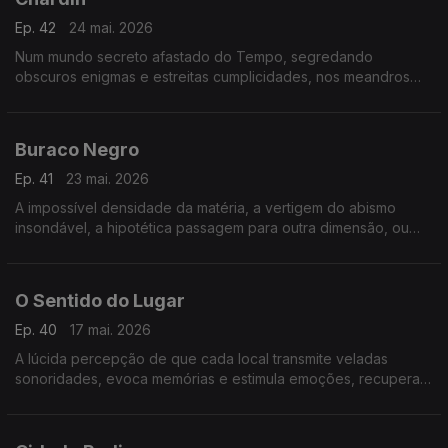
Ep. 42
24 mai. 2026
Num mundo secreto afastado do Tempo, segredando
obscuros enigmas e estreitas cumplicidades, nos meandros
dos corredores do silêncio e da obscuridade, na ausência de
movimento, numa tranquilidade intensa, eterna.
Buraco Negro
Ep. 41
23 mai. 2026
A impossível densidade da matéria, a vertigem do abismo
insondável, a hipotética passagem para outra dimensão, ou
para um universo alternativo.
O Sentido do Lugar
Ep. 40
17 mai. 2026
A lúcida percepção de que cada local transmite veladas
sonoridades, evoca memórias e estimula emoções, recupera
envolventes atmosferas sepultadas nas nossas recordações
ou na nossa imaginação.