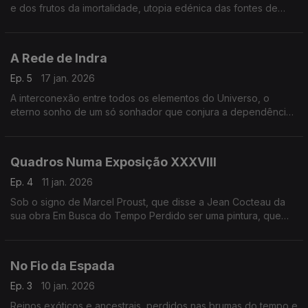
e dos frutos da imortalidade, utopia edénica das fontes de
ambrósia e dos amores divinos.
A Rede de Indra
Ep. 5
17 jan. 2026
A interconexão entre todos os elementos do Universo, o
eterno sonho de um só sonhador que conjura a dependência
de cada coisa em relação à sua própria existência.
Quadros Numa Exposição XXXVIII
Ep. 4
11 jan. 2026
Sob o signo de Marcel Proust, que disse a Jean Cocteau da
sua obra Em Busca do Tempo Perdido ser uma pintura, que
tentava transpor para a prosa obras pictóricas.
No Fio da Espada
Ep. 3
10 jan. 2026
Reinos exóticos e ancestrais, perdidos nas brumas do tempo e