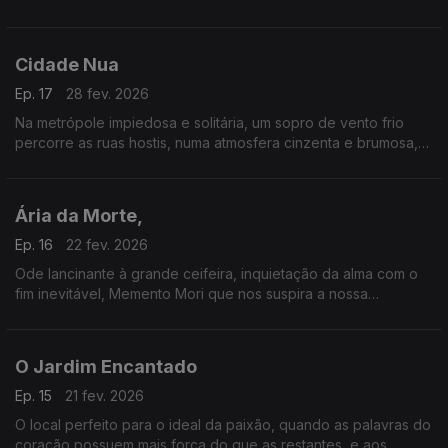
Christopher Marlowe e Johann Goethe.
Cidade Nua
Ep. 17
28 fev. 2026
Na metrópole impiedosa e solitária, um sopro de vento frio
percorre as ruas hostis, numa atmosfera cinzenta e brumosa,
trazendo a noite que se aproxima um sentimento de solidão e
de uma vaga ameaça.
Ária da Morte,
Ep. 16
22 fev. 2026
Ode lancinante à grande ceifeira, inquietação da alma com o
fim inevitável, Memento Mori que nos suspira a nossa
condição de mortais.
O Jardim Encantado
Ep. 15
21 fev. 2026
O local perfeito para o ideal da paixão, quando as palavras do
coração possuem mais força do que as restantes, e aos