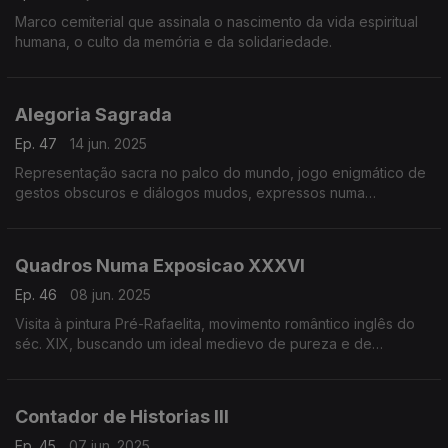
Marco cemiterial que assinala o nascimento da vida espiritual
humana, o culto da memória e da solidariedade.
Alegoria Sagrada
Ep. 47
14 jun. 2025
Representação sacra no palco do mundo, jogo enigmático de
gestos obscuros e diálogos mudos, expressos numa
atmosfera piedosa e velada.
Quadros Numa Exposicao XXXVI
Ep. 46
08 jun. 2025
Visita à pintura Pré-Rafaelita, movimento romântico inglês do
séc. XIX, buscando um ideal medievo de pureza e de
autenticidade.
Contador de Historias III
Ep. 45
07 jun. 2025