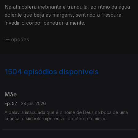
Na atmosfera inebriante e tranquila, ao ritmo da água
dolente que beija as margens, sentindo a frescura
invadir o corpo, penetrar a mente.
opções
1504
episódios disponíveis
931005
922534
910242
901510
893014
879757
860255
850764
841569
Mãe
Ep. 52
28 jun. 2026
A palavra imaculada que é o nome de Deus na boca de uma
criança, o símbolo imperecível do eterno feminino.