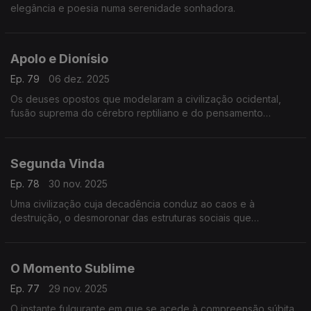
elegância e poesia numa serenidade sonhadora.
Apolo e Dionísio
Ep. 79
06 dez. 2025
Os deuses opostos que modelaram a civilização ocidental,
fusão suprema do cérebro reptiliano e do pensamento
intelectual e analítico.
Segunda Vinda
Ep. 78
30 nov. 2025
Uma civilização cuja decadência conduz ao caos e à
destruição, o desmoronar das estruturas sociais que
conduzem à anarquia ou à salvação, pelo esquecimento da
sabedoria e da unidade - poema de William Butler Yeats.
O Momento Sublime
Ep. 77
29 nov. 2025
O instante fulgurante em que se acede à compreensão súbita,