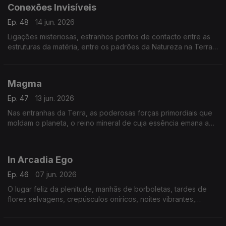
Conexões Invisíveis
Ep. 48
14 jun. 2026
Ligações misteriosas, estranhos pontos de contacto entre as
estruturas da matéria, entre os padrões da Natureza na Terra
e as mais distantes galáxias.
Magma
Ep. 47
13 jun. 2026
Nas entranhas da Terra, as poderosas forças primordiais que
moldam o planeta, o reino mineral de cuja essência emana a
energia primitiva das origens.
In Arcadia Ego
Ep. 46
07 jun. 2026
O lugar feliz da plenitude, manhãs de borboletas, tardes de
flores selvagens, crepúsculos oníricos, noites vibrantes,
sonhos reencontrados