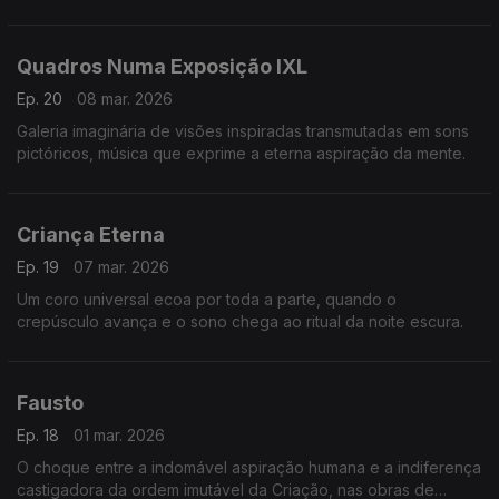
detrás das fachadas imaculadas ou degradadas dos prédios,
crimes sem horas marcadas…
Quadros Numa Exposição IXL
Ep. 20
08 mar. 2026
Galeria imaginária de visões inspiradas transmutadas em sons
pictóricos, música que exprime a eterna aspiração da mente.
Criança Eterna
Ep. 19
07 mar. 2026
Um coro universal ecoa por toda a parte, quando o
crepúsculo avança e o sono chega ao ritual da noite escura.
Fausto
Ep. 18
01 mar. 2026
O choque entre a indomável aspiração humana e a indiferença
castigadora da ordem imutável da Criação, nas obras de