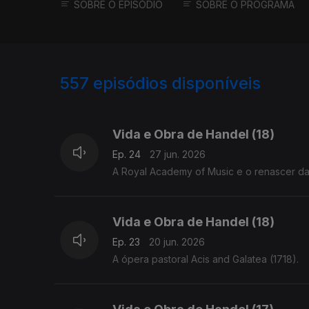
SOBRE O EPISÓDIO
SOBRE O PROGRAMA
557
episódios disponíveis
918764
900014
Vida e Obra de Handel (18)
Ep. 24
27 jun. 2026
A Royal Academy of Music e o renascer da
Vida e Obra de Handel (18)
Ep. 23
20 jun. 2026
A ópera pastoral Acis and Galatea (1718).