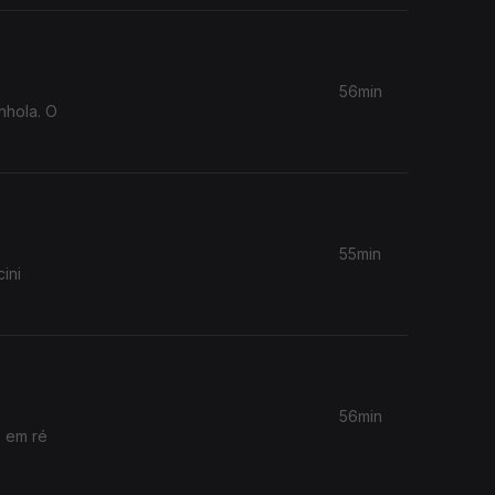
56min
nhola. O
55min
ini
56min
o em ré