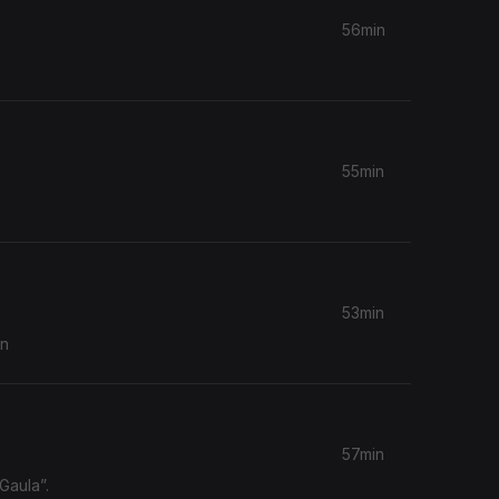
56min
55min
53min
nn
57min
Gaula”.