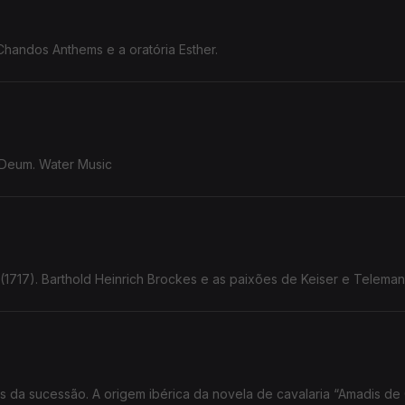
andos Anthems e a oratória Esther.
e Deum. Water Music
(1717). Barthold Heinrich Brockes e as paixões de Keiser e Telema
utas da sucessão. A origem ibérica da novela de cavalaria “Amadis de 