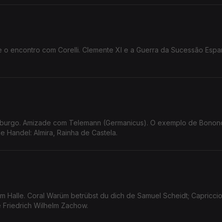
a e o encontro com Corelli. Clemente XI e a Guerra da Sucessão Espa
mburgo. Amizade com Telemann (Germanicus). O exemplo de Bononc
e Handel: Almira, Rainha de Castela.
em Halle. Coral Warüm betrübst du dich de Samuel Scheidt; Capricci
 Friedrich Wilhelm Zachow.