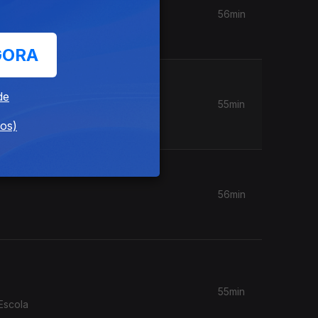
56min
GORA
de
55min
dos)
56min
55min
Escola