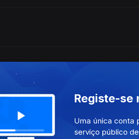
do drama pastoral de Guarini. Madrigais de Schütz e Monteverdi
Registe-se
Uma única conta 
serviço público d