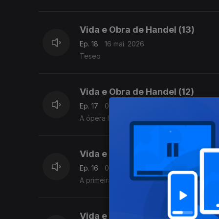
Vida e Obra de Handel (13)
Ep. 18
16 mai. 2026
Teseo
Vida e Obra de Handel (12)
Ep. 17
09 mai. 2026
A ópera Il Pastor Fido (1712). Influências 
Vida e Obra de Handel (11)
Ep. 16
02 mai. 2026
A primeira ida a Londres: Rinaldo (1711).
Vida e Obra de Handel (10)