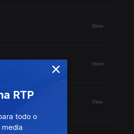
56min
×
56min
 na RTP
51min
para todo o
e media