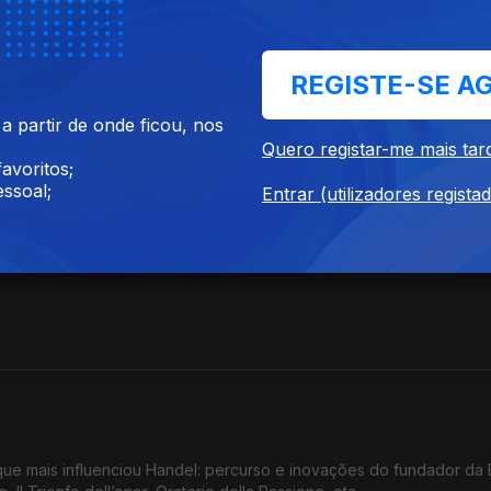
REGISTE-SE A
 partir de onde ficou, nos
Quero registar-me mais tar
avoritos;
ssoal;
Entrar (utilizadores regista
o que mais influenciou Handel: percurso e inovações do fundador da 