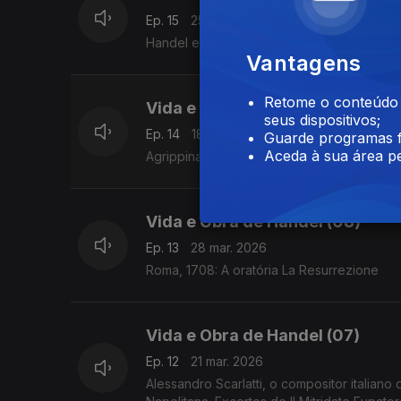
Ep. 15
25 abr. 2026
Handel em Hanover
Vantagens
Retome o conteúdo a
Vida e Obra de Handel (09)
seus dispositivos;
Ep. 14
18 abr. 2026
Guarde programas f
Aceda à sua área pe
Agrippina
Vida e Obra de Handel (08)
Ep. 13
28 mar. 2026
Roma, 1708: A oratória La Resurrezione
Vida e Obra de Handel (07)
Ep. 12
21 mar. 2026
Alessandro Scarlatti, o compositor italian