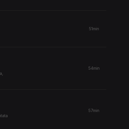
51min
54min
a,
57min
ntata