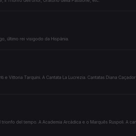
, Il Trionfo dell’onor, Oratorio della Passione, etc.
go, último rei visigodo da Hispânia.
i e Vittoria Tarquini. A Cantata La Lucrezia. Cantatas Diana Caçador
Il trionfo del tempo. A Academia Arcádica e o Marquês Ruspoli. A ca