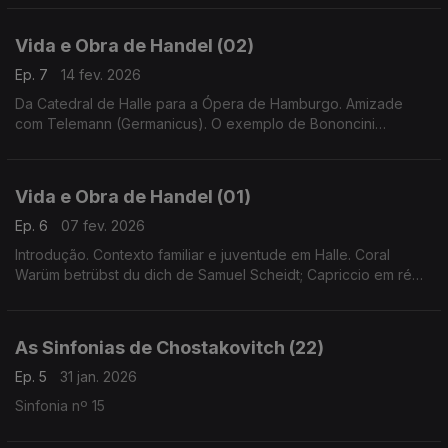
Vida e Obra de Handel (02)
Ep. 7
14 fev. 2026
Da Catedral de Halle para a Ópera de Hamburgo. Amizade
com Telemann (Germanicus). O exemplo de Bononcini
(Polifemo) e Keiser (Croesus). A 1ª ópera de Handel: Almira,
Rainha de Castela.
Vida e Obra de Handel (01)
Ep. 6
07 fev. 2026
Introdução. Contexto familiar e juventude em Halle. Coral
Warüm betrübst du dich de Samuel Scheidt; Capriccio em ré
menor e cantata Das ist das ewige Lebe de Friedrich Wilhelm
Zachow.
As Sinfonias de Chostakovitch (22)
Ep. 5
31 jan. 2026
Sinfonia nº 15