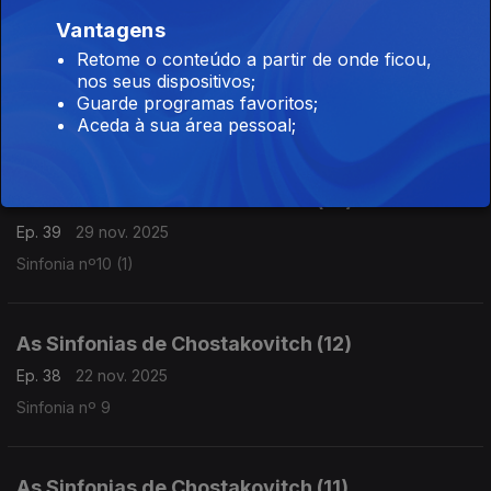
Vantagens
As Sinfonias de Chostakovitch (14)
Retome o conteúdo a partir de onde ficou,
nos seus dispositivos;
Ep. 40
06 dez. 2025
Guarde programas favoritos;
Sinfonia Nº 10 (2)
Aceda à sua área pessoal;
As Sinfonias de Chostakovitch (13)
Ep. 39
29 nov. 2025
Sinfonia nº10 (1)
As Sinfonias de Chostakovitch (12)
Ep. 38
22 nov. 2025
Sinfonia nº 9
As Sinfonias de Chostakovitch (11)