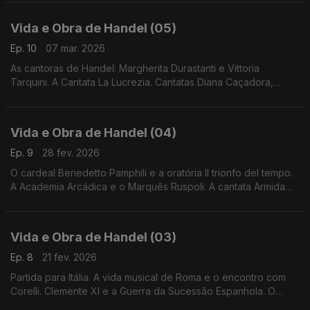
Vida e Obra de Handel (05)
Ep. 10
07 mar. 2026
As cantoras de Handel: Margherita Durastanti e Vittoria
Tarquini. A Cantata La Lucrezia. Cantatas Diana Caçadora,
Un’alma innamorata e Tra le fiamme.
Vida e Obra de Handel (04)
Ep. 9
28 fev. 2026
O cardeal Benedetto Pamphili e a oratória Il trionfo del tempo.
A Academia Arcádica e o Marquês Ruspoli. A cantata Armida
abandonatta.
Vida e Obra de Handel (03)
Ep. 8
21 fev. 2026
Partida para Itália. A vida musical de Roma e o encontro com
Corelli. Clemente XI e a Guerra da Sucessão Espanhola. O
salmo Dixit Dominus.