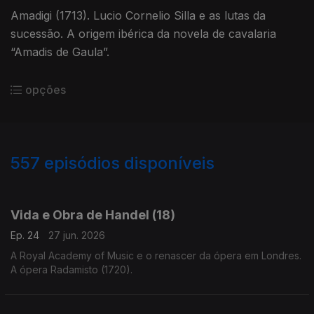
Amadigi (1713). Lucio Cornelio Silla e as lutas da
sucessão. A origem ibérica da novela de cavalaria
“Amadis de Gaula”.
opções
557
episódios disponíveis
918764
900014
881276
850762
831717
Vida e Obra de Handel (18)
Ep. 24
27 jun. 2026
A Royal Academy of Music e o renascer da ópera em Londres.
A ópera Radamisto (1720).