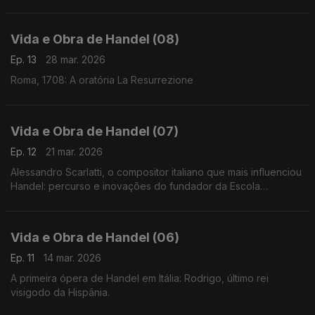
Vida e Obra de Handel (08)
Ep. 13
28 mar. 2026
Roma, 1708: A oratória La Resurrezione
Vida e Obra de Handel (07)
Ep. 12
21 mar. 2026
Alessandro Scarlatti, o compositor italiano que mais influenciou
Handel: percurso e inovações do fundador da Escola
Napolitana. Excertos de Il Mitridate Eupatore, Il Trionfo
dell’onor, Oratorio della Passione, etc.
Vida e Obra de Handel (06)
Ep. 11
14 mar. 2026
A primeira ópera de Handel em Itália: Rodrigo, último rei
visigodo da Hispânia.