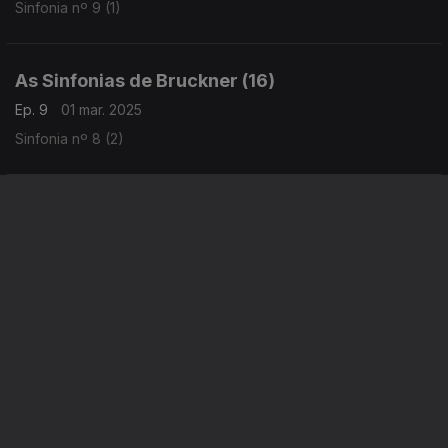
Sinfonia nº 9 (1)
As Sinfonias de Bruckner (16)
Ep. 9
01 mar. 2025
Sinfonia nº 8 (2)
As Sinfonias de Bruckner (15)
Ep. 8
22 fev. 2025
Sinfonia nº 8 (1)
Instale a aplicação
RTP Play