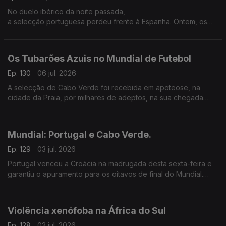
No duelo ibérico da noite passada,
a selecção portuguesa perdeu frente à Espanha. Ontem, os
últimos minutos foram fatais...
Os Tubarões Azuis no Mundial de Futebol
Ep. 130
06 jul. 2026
A selecção de Cabo Verde foi recebida em apoteose, na
cidade da Praia, por milhares de adeptos, na sua chegada
após marcar a sua estreia num mundial de futebol.
Mundial: Portugal e Cabo Verde.
Ep. 129
03 jul. 2026
Portugal venceu a Croácia na madrugada desta sexta-feira e
garantiu o apuramento para os oitavos de final do Mundial.
Hoje é a vez de Cabo Verde entrar em campo contra a
Argentina.
Violência xenófoba na África do Sul
Ep. 128
02 jul. 2026