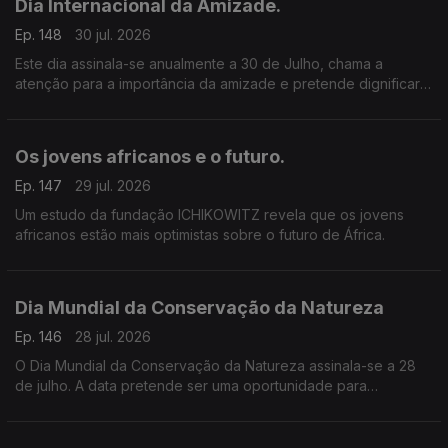
Dia Internacional da Amizade.
Ep. 148
30 jul. 2026
Este dia assinala-se anualmente a 30 de Julho, chama a
atenção para a importância da amizade e pretende dignificar o
papel que a amizade tem na concretização dos valores de
paz, segurança e harmonia social entre os povos
Os jovens africanos e o futuro.
Ep. 147
29 jul. 2026
Um estudo da fundação ICHIKOWITZ revela que os jovens
africanos estão mais optimistas sobre o futuro de África.
Dia Mundial da Conservação da Natureza
Ep. 146
28 jul. 2026
O Dia Mundial da Conservação da Natureza assinala-se a 28
de julho. A data pretende ser uma oportunidade para
sensibilizar a sociedade para a importância da proteção dos
ecossistemas, da biodiversidade e dos recursos naturais.