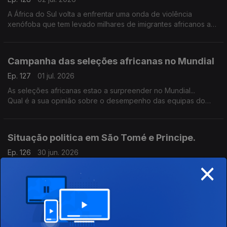
A África do Sul volta a enfrentar uma onda de violência
xenófoba que tem levado milhares de imigrantes africanos a
abandonar o país.
Campanha das seleções africanas no Mundial
Ep. 127
01 jul. 2026
As seleções africanas estao a surpreender no Mundial...
Qual é a sua opinião sobre o desempenho das equipas do
continente?
Situação politica em São Tomé e Principe.
Ep. 126
30 jun. 2026
×
Análise da situação politica de São Tomé e Principe antes das
eleições legislativas do pais no próximo dia 19 de julho.
Cabo Verde x Argentina e Portugal x Croácia