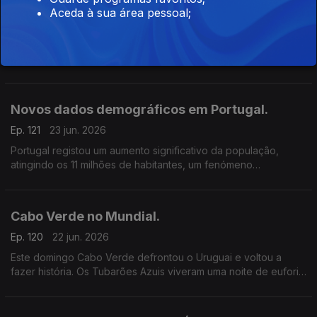
Portugal no Mundial.
Aceda à sua área pessoal;
Ep. 122
24 jun. 2026
Ao contrário da sua estreia no Mundial, Portugal apresentou
uma exibição muito positiva na tarde de terça-feira frente ao
Uzbequistão, vencendo a partida por 5–0.
Novos dados demográficos em Portugal.
Ep. 121
23 jun. 2026
Portugal registou um aumento significativo da população,
atingindo os 11 milhões de habitantes, um fenómeno
diretamente associado à imigração. Tendo em conta estes
dados, cerca de 14 em cada 100 residentes são de
nacionalidade estrangeira.
Cabo Verde no Mundial.
Ep. 120
22 jun. 2026
Este domingo Cabo Verde defrontou o Uruguai e voltou a
fazer história. Os Tubarões Azuis viveram uma noite de euforia
perante o resultado, uma vez que, empataram (2/2).