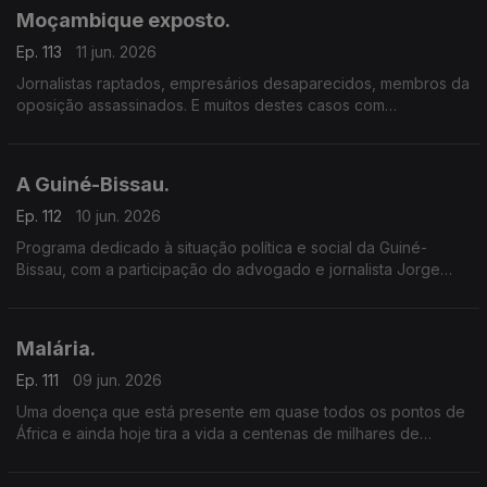
Moçambique exposto.
Ep. 113
11 jun. 2026
Jornalistas raptados, empresários desaparecidos, membros da
oposição assassinados. E muitos destes casos com
a possível conivência das forças de segurança e do partido
no poder – a Frelimo.
A Guiné-Bissau.
Ep. 112
10 jun. 2026
Programa dedicado à situação política e social da Guiné-
Bissau, com a participação do advogado e jornalista Jorge
Gonçalves e Paula Borges.
Malária.
Ep. 111
09 jun. 2026
Uma doença que está presente em quase todos os pontos de
África e ainda hoje tira a vida a centenas de milhares de
pessoas, todos os anos.
O que sabemos realmente sobre a Malária? Como nos