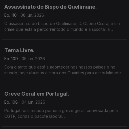
podemos proteger?
Assassinato do Bispo de Quelimane.
Ep. 110
08 jun. 2026
O assassinato do bispo de Quelimane, D. Osório Citora, é um
crime que está a percorrer todo o mundo e a suscitar a
condenação de vários sectores da sociedade moçambicana.
Tema Livre.
Ep. 109
05 jun. 2026
Com o tanto que está a acontecer nos nossos países e no
mundo, hoje abrimos a Hora dos Ouvintes para a modalidade
“Tema livre”.
Greve Geral em Portugal.
Ep. 108
04 jun. 2026
Portugal foi marcado por uma greve geral, convocada pela
CGTP, contra o pacote laboral.
Esta foi a segunda greve geral em Portugal, no espaço de 6
meses.