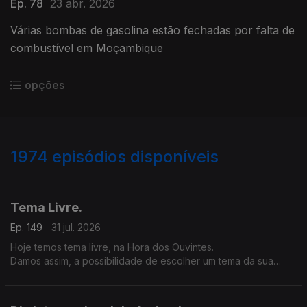
Ep. 78
23 abr. 2026
Várias bombas de gasolina estão fechadas por falta de
combustível em Moçambique
opções
1974
episódios disponíveis
943321
939629
935725
932371
Tema Livre.
Ep. 149
31 jul. 2026
Hoje temos tema livre, na Hora dos Ouvintes.
Damos assim, a possibilidade de escolher um tema da sua
preferência.
Abrimos a porta e o microfone à diversidade nesta Hora dos
Ouvintes.