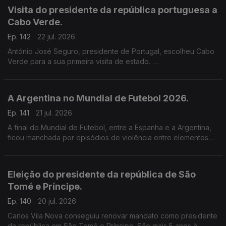
Visita do presidente da república portuguesa a
Cabo Verde.
Ep. 142
22 jul. 2026
António José Seguro, presidente de Portugal, escolheu Cabo
Verde para a sua primeira visita de estado.
O presidente de Cabo Verde defendeu que Portugal e o
arquipélago cabo-verdiano construíram uma das mais sólidas
parcerias entre estados de língua portuguesa.
A Argentina no Mundial de Futebol 2026.
Ep. 141
21 jul. 2026
A final do Mundial de Futebol, entre a Espanha e a Argentina,
ficou manchada por episódios de violência entre elementos
das duas equipas, no final do jogo.
Eleição do presidente da república de São
Tomé e Príncipe.
Ep. 140
20 jul. 2026
Carlos Vila Nova conseguiu renovar mandato como presidente
da república em São Tomé e Príncipe. São mais 5 anos à