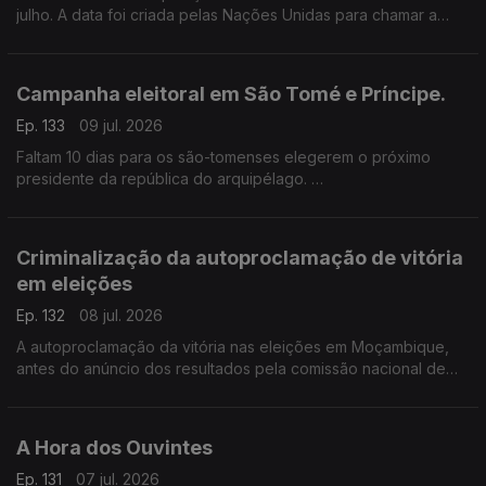
julho. A data foi criada pelas Nações Unidas para chamar a
atenção para questões sobre o crescimento da população, a
qualidade de vida, entre outras questões..
Campanha eleitoral em São Tomé e Príncipe.
Ep. 133
09 jul. 2026
Faltam 10 dias para os são-tomenses elegerem o próximo
presidente da república do arquipélago.
A caça ao voto já contou com acusações sobre a instabilidade
socioeconómica e política do país.
Criminalização da autoproclamação de vitória
em eleições
Ep. 132
08 jul. 2026
A autoproclamação da vitória nas eleições em Moçambique,
antes do anúncio dos resultados pela comissão nacional de
eleições, poderá ser criminalizada no país.
A Hora dos Ouvintes
Ep. 131
07 jul. 2026