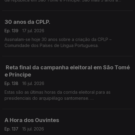
frente do país africano, como pediu durante a campanha
eleitoral.
30 anos da CPLP.
Ep. 139
17 jul. 2026
Assinalam-se hoje 30 anos sobre a criação da CPLP –
Comunidade dos Países de Língua Portuguesa.
Reta final da campanha eleitoral em São Tomé
e Príncipe
Ep. 138
16 jul. 2026
Estas são as últimas horas da corrida eleitoral para as
presidenciais do arquipélago santomense.
O enviado especial RTP África, Frederico Pinheiro, está em
São Tomé e Príncipe, a acompanhar a campanha.
A Hora dos Ouvintes
Ep. 137
15 jul. 2026