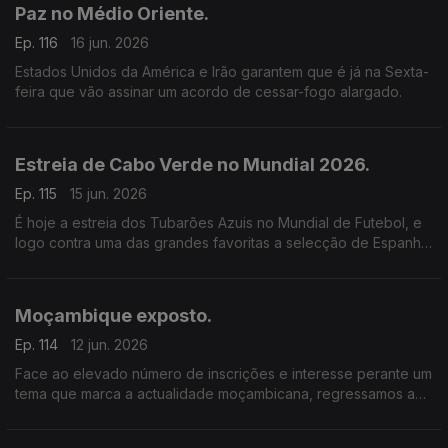
família.
Paz no Médio Oriente.
Ep. 116
16 jun. 2026
Estados Unidos da América e Irão garantem que é já na Sexta-
feira que vão assinar um acordo de cessar-fogo alargado.
Estreia de Cabo Verde no Mundial 2026.
Ep. 115
15 jun. 2026
É hoje a estreia dos Tubarões Azuis no Mundial de Futebol, e
logo contra uma das grandes favoritas a selecção de Espanha.
É um jogo de elevada dificuldade mas os cabo-verdianos
estão motivados.
Moçambique exposto.
Ep. 114
12 jun. 2026
Face ao elevado número de inscrições e interesse perante um
tema que marca a actualidade moçambicana, regressamos ao
tema: Jornalistas raptados, empresários desaparecidos,
membros da oposição assassinados.