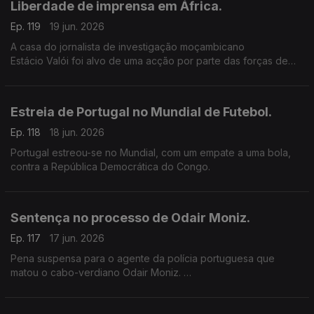
Liberdade de imprensa em África.
Ep. 119
19 jun. 2026
A casa do jornalista de investigação moçambicano
Estácio Valói foi alvo de uma acção por parte das forças de
segurança de Moçambique.
Estreia de Portugal no Mundial de Futebol.
Ep. 118
18 jun. 2026
Portugal estreou-se no Mundial, com um empate a uma bola,
contra a República Democrática do Congo.
Sentença no processo de Odair Moniz.
Ep. 117
17 jun. 2026
Pena suspensa para o agente da polícia portuguesa que
matou o cabo-verdiano Odair Moniz.
Os 3 anos e meio de pena suspensa tem ainda um acréscimo
de condenação, de pagamento de uma indemnização à