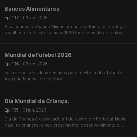
Bancos Alimentares.
Ep. 107
03 jun. 2026
A campanha do Banco Alimentar contra a fome, em Portugal,
recolheu este fim de semana 1930 toneladas de alimentos.
Mundial de Futebol 2026.
Ep. 106
02 jun. 2026
Falta menos der duas semanas para a estreia dos Tubarões
Azuis no Mundial de Futebol.
Uma entrada que está a ser esperada com muita expectativa
depois da vitória frente à Sérvia, em jogo amigável.
Dia Mundial da Criança.
Ep. 105
01 jun. 2026
Dia da Criança é assinalado a 1 de Junho em Portugal. Nesta
data, as crianças, o seu crescimento, desenvolvimento e
condições de vida estão no centro das atenções.