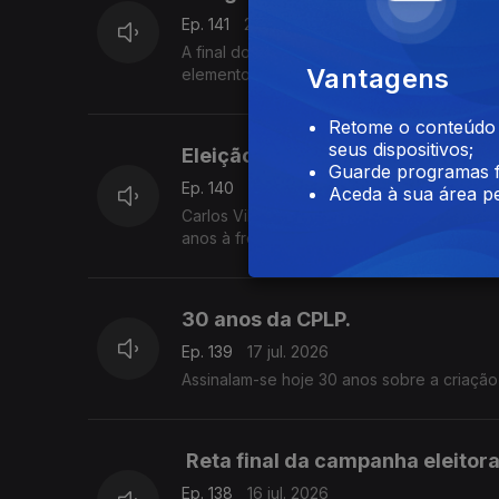
Ep. 141
21 jul. 2026
A final do Mundial de Futebol, entre a Esp
Vantagens
elementos das duas equipas, no final do jo
Retome o conteúdo a
seus dispositivos;
Eleição do presidente da repúbl
Guarde programas f
Ep. 140
20 jul. 2026
Aceda à sua área pe
Carlos Vila Nova conseguiu renovar manda
anos à frente do país africano, como pedi
30 anos da CPLP.
Ep. 139
17 jul. 2026
Assinalam-se hoje 30 anos sobre a criaçã
Reta final da campanha eleitor
Ep. 138
16 jul. 2026