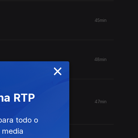
45min
48min
×
 na RTP
47min
 sólidas
para todo o
e media