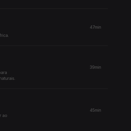
47min
rica.
39min
para
aturais.
45min
r ao