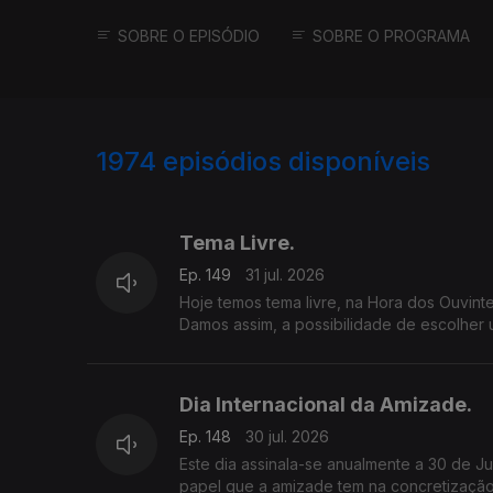
SOBRE O EPISÓDIO
SOBRE O PROGRAMA
1974
episódios disponíveis
943321
939629
Tema Livre.
Ep. 149
31 jul. 2026
Hoje temos tema livre, na Hora dos Ouvint
Damos assim, a possibilidade de escolher
Abrimos a porta e o microfone à diversida
Dia Internacional da Amizade.
Ep. 148
30 jul. 2026
Este dia assinala-se anualmente a 30 de J
papel que a amizade tem na concretização