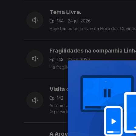
Tema Livre.
Ep. 144
24 jul. 2026
Hoje temos tema livre na Hora dos Ouvinte
Fragilidades na companhia Lin
Ep. 143
23 jul. 2026
Há fragilidades na gestão da LAM - Linha
Visita do presidente da repúbli
Ep. 142
22 jul. 2026
António José Seguro, presidente de Portug
O presidente de Cabo Verde defendeu que 
parcerias entre estados de língua portugu
A Argentina no Mundial de Fute