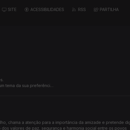
SITE
ACESSIBILIDADES
RSS
PARTILHA
es.
 um tema da sua preferência.
de nesta Hora dos Ouvintes.
ulho, chama a atenção para a importância da amizade e pretende dig
 dos valores de paz, segurança e harmonia social entre os povos