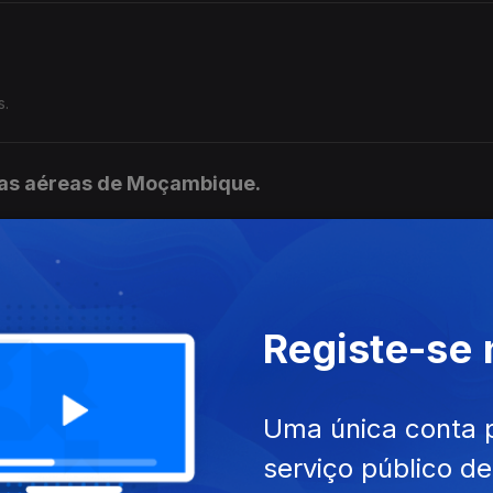
s.
has aéreas de Moçambique.
s aéreas de Moçambique. É o que aponta o partido Podemos
ca portuguesa a Cabo Verde.
Registe-se
al, escolheu Cabo Verde para a sua primeira visita de estado.
Portugal e o arquipélago cabo-verdiano construíram uma das mais
Uma única conta 
esa.
serviço público d
bol 2026.