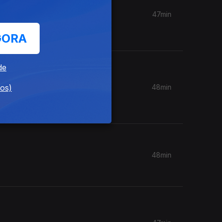
47min
GORA
de
dos)
48min
s 5
48min