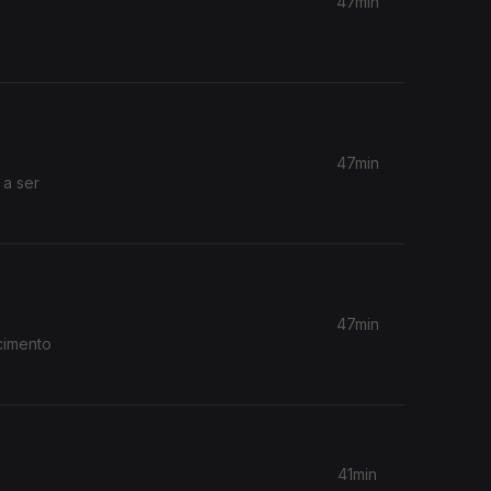
47min
47min
 a ser
47min
cimento
41min