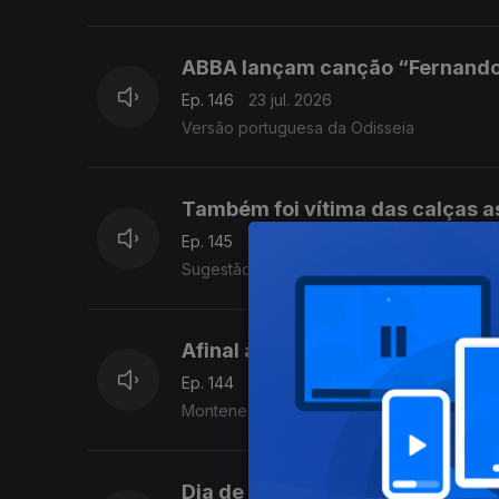
ABBA lançam canção “Fernando
Ep. 146
23 jul. 2026
Versão portuguesa da Odisseia
Também foi vítima das calças a
Ep. 145
22 jul. 2026
Sugestão cultural de Jorge Jesus.
Afinal a culpa é do Mercúrio ret
Ep. 144
21 jul. 2026
Montenegro não vê piscina, vê poça.
Dia de fazer queixinhas ao Prov