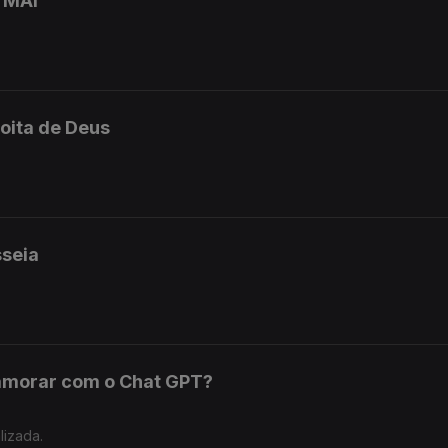
o MAI
oita de Deus
sseia
amorar com o Chat GPT?
lizada.