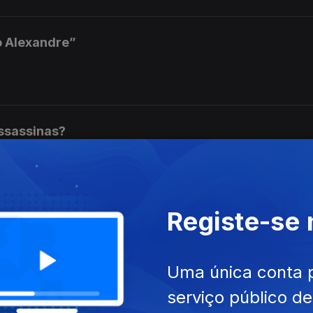
 Alexandre”
ssassinas?
Registe-se
rógrado.
Uma única conta 
serviço público d
edor