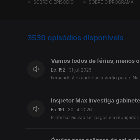
SOBRE O EPISÓDIO
SOBRE O PROGRAMA
3539
episódios disponíveis
943026
939592
935679
932047
Vamos todos de férias, menos o
Ep. 152
31 jul. 2026
Fernando Alexandre adia Verão para o Nata
Inspetor Max investiga gabinet
Ep. 151
30 jul. 2026
Professores vão ser pagos em rebuçados.