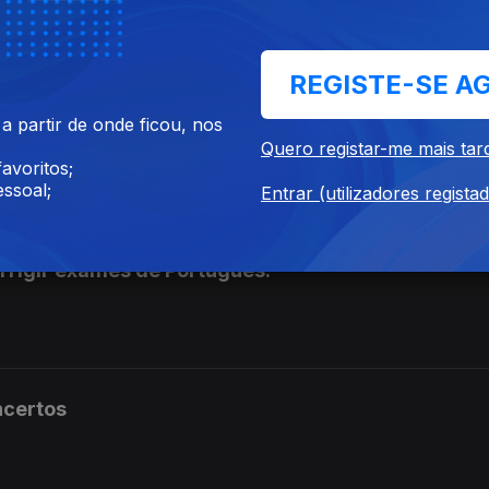
o da Educação.
REGISTE-SE A
 partir de onde ficou, nos
fuso horário do Hawai.
Quero registar-me mais tar
avoritos;
ssoal;
Entrar (utilizadores regista
rrigir exames de Português.
ncertos