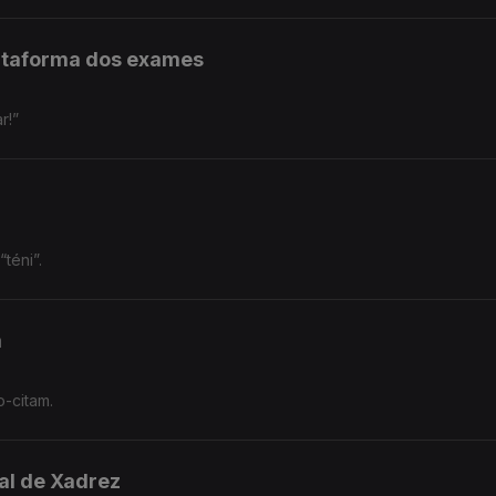
ataforma dos exames
r!”
téni”.
m
-citam.
al de Xadrez