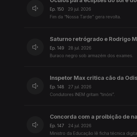
Óculos para eclipses do sol e d
Ep. 150
29 jul. 2026
Fim da “Nossa Tarde” gera revolta.
Saturno retrógrado e Rodrigo M
Ep. 149
28 jul. 2026
Buraco negro sob armazém dos exames.
Inspetor Max critica cão da Odi
Ep. 148
27 jul. 2026
Condutores INEM gritam “tinóni”.
Concorda com a proibição de n
Ep. 147
24 jul. 2026
Ministro da Educação lê ficha técnica digita