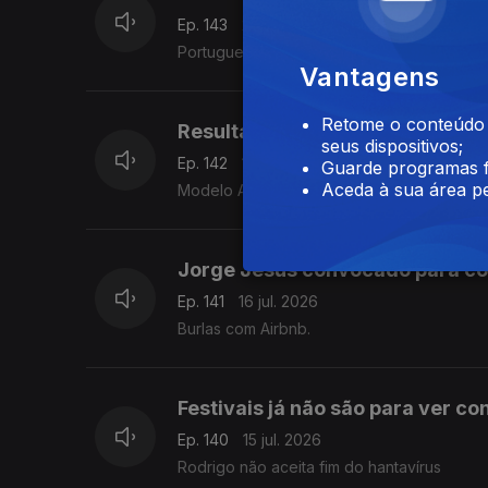
Ep. 143
20 jul. 2026
Portugueses bloqueiam número do Ministr
Vantagens
Retome o conteúdo a
Resultados dos exames saem no 
seus dispositivos;
Ep. 142
17 jul. 2026
Guarde programas f
Aceda à sua área pe
Modelo Amália não acerta uma.
Jorge Jesus convocado para co
Ep. 141
16 jul. 2026
Burlas com Airbnb.
Festivais já não são para ver co
Ep. 140
15 jul. 2026
Rodrigo não aceita fim do hantavírus