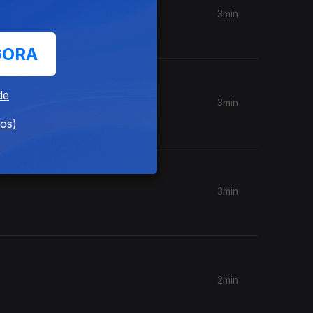
3min
GORA
de
3min
dos)
3min
2min