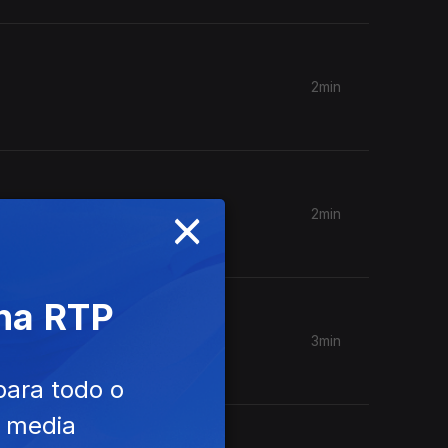
2min
×
2min
 na RTP
3min
para todo o
e media