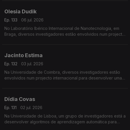
Olesia Dudik
Ep. 133
06 jul. 2026
No Laboratório Ibérico Internacional de Nanotecnologia, em
Braga, diversos investigadores estão envolvidos num projecto
de fabrico e reciclagem de baterias de lítio.
Jacinto Estima
Ep. 132
03 jul. 2026
Na Universidade de Coimbra, diversos investigadores estão
envolvidos num projecto internacional para desenvolver uma
rede de sensores de baixo custo e uma plataforma para
ajudar a prevenir incêndios.
Dídia Covas
Ep. 131
02 jul. 2026
Na Universidade de Lisboa, um grupo de investigadores está a
desenvolver algoritmos de aprendizagem automática para
detectar, em tempo real, anomalias na distribuição de água.