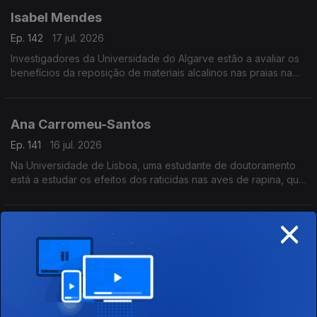
Isabel Mendes
Ep. 142
17 jul. 2026
Investigadores da Universidade do Algarve estão a avaliar os
benefícios da reposição de materiais alcalinos nas praias na
captura de dióxido de carbono na atmosfera.
Ana Carromeu-Santos
Ep. 141
16 jul. 2026
Na Universidade de Lisboa, uma estudante de doutoramento
está a estudar os efeitos dos raticidas nas aves de rapina, que
se alimentam de roedores.
×
Renato Miguel do Carmo
Ep. 140
15 jul. 2026
Investigadores do ISCTE estão a estudar o impacto da
descentralização dos apoios sociais na desigualdade.