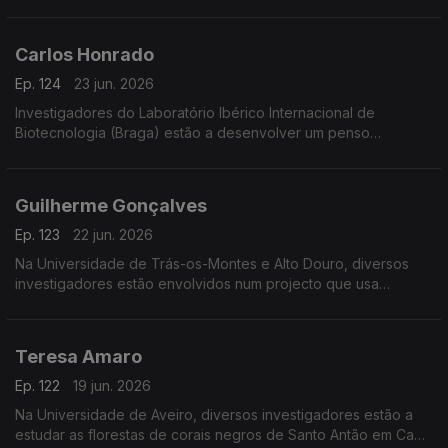
vida.
Carlos Honrado
Ep. 124
23 jun. 2026
Investigadores do Laboratório Ibérico Internacional de
Biotecnologia (Braga) estão a desenvolver um penso
higiénico para diagnóstico da endometriose, doença crónica
que afecta 10% das mulheres em idade reprodutiva.
Guilherme Gonçalves
Ep. 123
22 jun. 2026
Na Universidade de Trás-os-Montes e Alto Douro, diversos
investigadores estão envolvidos num projecto que usa
realidade virtual para melhorar o ensino de conceitos 3D.
Teresa Amaro
Ep. 122
19 jun. 2026
Na Universidade de Aveiro, diversos investigadores estão a
estudar as florestas de corais negros de Santo Antão em Cabo