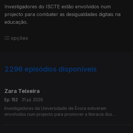
Investigadores do ISCTE estão envolvidos num
projecto para combater as desigualdades digitais na
educação.
opções
2296
episódios disponíveis
941840
939378
934096
Zara Teixeira
Ep. 152
31 jul. 2026
Investigadores da Universidade de Évora estiveram
envolvidos num projecto para promover a literacia dos
oceanos.