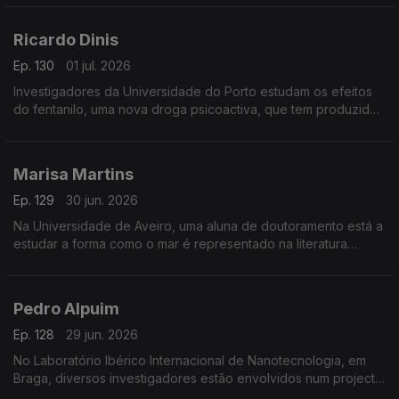
Ricardo Dinis
Ep. 130
01 jul. 2026
Investigadores da Universidade do Porto estudam os efeitos
do fentanilo, uma nova droga psicoactiva, que tem produzido
resultados muito nefastos em muitos países.
Marisa Martins
Ep. 129
30 jun. 2026
Na Universidade de Aveiro, uma aluna de doutoramento está a
estudar a forma como o mar é representado na literatura
infantil portuguesa.
Pedro Alpuim
Ep. 128
29 jun. 2026
No Laboratório Ibérico Internacional de Nanotecnologia, em
Braga, diversos investigadores estão envolvidos num projecto
para construir sensores implantáveis no cérebro para