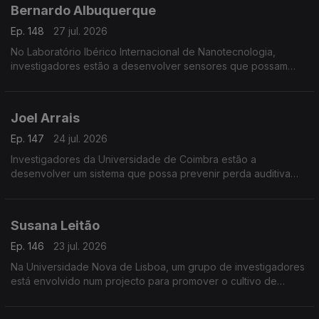
Bernardo Albuquerque
Ep. 148
27 jul. 2026
No Laboratório Ibérico Internacional de Nanotecnologia,
investigadores estão a desenvolver sensores que possam
detectar minúsculas quantidades de toxinas para prevenir os
efeitos das proliferações de algas nos bivalves.
Joel Arrais
Ep. 147
24 jul. 2026
Investigadores da Universidade de Coimbra estão a
desenvolver um sistema que possa prevenir perda auditiva
provocada pela quimioterapia.
Susana Leitão
Ep. 146
23 jul. 2026
Na Universidade Nova de Lisboa, um grupo de investigadores
está envolvido num projecto para promover o cultivo de
leguminosas na Europa.