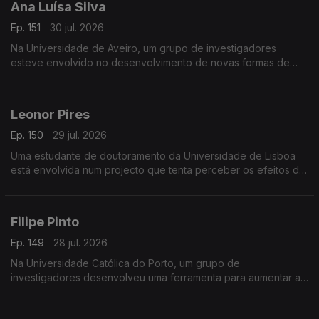
Ana Luísa Silva
Ep. 151
30 jul. 2026
Na Universidade de Aveiro, um grupo de investigadores
esteve envolvido no desenvolvimento de novas formas de
detecção de inflamação, usando a saliva em alternativa ao
sangue.
Leonor Pires
Ep. 150
29 jul. 2026
Uma estudante de doutoramento da Universidade de Lisboa
está envolvida num projecto que tenta perceber os efeitos da
estimulação eléctrica no tratamento da esclerose lateral
amiotrófica.
Filipe Pinto
Ep. 149
28 jul. 2026
Na Universidade Católica do Porto, um grupo de
investigadores desenvolveu uma ferramenta para aumentar a
transparência de contas no sector social português.