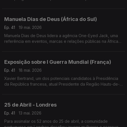
Mundial da Língua Portuguesa e o 30.º aniversário da
Comunidade de Países de Língua Portuguesa.
Manuela Dias de Deus (África do Sul)
Ep. 41
19 mai. 2026
Manuela Dias de Deus lidera a agência One-Eyed Jack, uma
referência em eventos, marcas e relações públicas na África
do Sul, com projetos de grande dimensão e campanhas para
marcas de destaque.
Exposição sobre I Guerra Mundial (França)
Ep. 41
18 mai. 2026
Xavier Bertrand, um dos potenciais candidatos à Presidência
da República francesa, atual Presidente da Região Hauts-de-
France, acolheu uma exposição sobre a participação dos
Portugueses na I Guerra mundial.
25 de Abril - Londres
Ep. 41
13 mai. 2026
Para assinalar os 52 anos do 25 de abril, a comunidade
portuguesa em Londres desafiou jovens mulheres a escrever