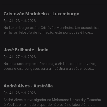
restaurante português a norte da capital francesa.
Cristovão Marinheiro - Luxemburgo
Ep. 41
28 mai. 2026
No Luxemburgo está o Cristóvão Marinheiro. Um especialista
em livros. Filósofo de formação, este português é hoje
responsável pelas obras literárias mais antigas da Biblioteca
nacional do Grão-Ducado.
José Brilhante - Índia
Ep. 41
27 mai. 2026
Na Índia uma empresa francesa, a Air Liquide, desenvolve,
opera e distribui gases para a indústria e a saúde. José
Brilhante começou como operador de produção. É agora
engenheiro na Índia.
André Alves - Austrália
Ep. 41
26 mai. 2026
André Alves é investigador na Melbourne University. Também
é YouTuber, e modelo quando não está no laboratório a