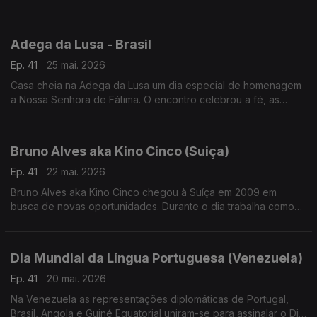
investigar a resistência dos insetos aos pesticidas.
Adega da Lusa - Brasil
Ep. 41
25 mai. 2026
Casa cheia na Adega da Lusa um dia especial de homenagem
a Nossa Senhora de Fátima. O encontro celebrou a fé, as
tradições e o espírito de união que atravessa gerações da
comunidade luso-brasileira.
Bruno Alves aka Kino Cinco (Suiça)
Ep. 41
22 mai. 2026
Bruno Alves aka Kino Cinco chegou à Suíça em 2009 em
busca de novas oportunidades. Durante o dia trabalha como
vidraceiro, mas é nos palcos, e nas redes sociais, que dá
largas ao seu lado mais brincalhão.
Dia Mundial da Língua Portuguesa (Venezuela)
Ep. 41
20 mai. 2026
Na Venezuela as representações diplomáticas de Portugal,
Brasil, Angola e Guiné Equatorial uniram-se para assinalar o Dia