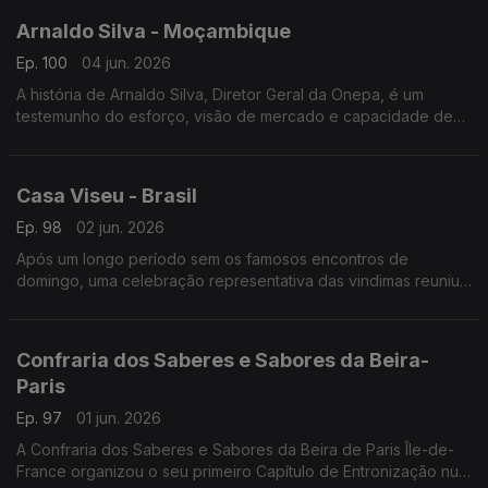
Arnaldo Silva - Moçambique
Ep. 100
04 jun. 2026
A história de Arnaldo Silva, Diretor Geral da Onepa, é um
testemunho do esforço, visão de mercado e capacidade de
adaptação transcontinental.
Casa Viseu - Brasil
Ep. 98
02 jun. 2026
Após um longo período sem os famosos encontros de
domingo, uma celebração representativa das vindimas reuniu
portugueses e lusodescendentes na sede da Casa de Viseu.
Confraria dos Saberes e Sabores da Beira-
Paris
Ep. 97
01 jun. 2026
A Confraria dos Saberes e Sabores da Beira de Paris Île-de-
France organizou o seu primeiro Capítulo de Entronização num