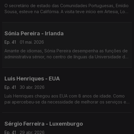
O secretário de estado das Comunidades Portuguesas, Emídio
Sousa, esteve na Califórnia. A visita teve início em Artesia, Los
Angeles, passando depois por San Diego, vale e baía de São
Francisco.
Sónia Pereira - Irlanda
Ep. 41
01 mai. 2026
Amante de idiomas, Sónia Pereira desempenha as funções de
administrativa sénior, no centro de línguas da Universidade de
Limerick.
Luis Henriques - EUA
Ep. 41
30 abr. 2026
Luís Henriques chegou aos EUA com 8 anos de idade. Como
pai apercebeu-se da necessidade de melhorar os serviços e
candidatou-se ao Comité de Administração Escolar da sua
cidade.
Sérgio Ferreira - Luxemburgo
Ep. 41
29 abr. 2026