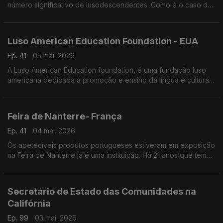
número significativo de lusodescendentes. Como é o caso de
Nuno Costa.
Luso American Education Foundation - EUA
Ep. 41
05 mai. 2026
A Luso American Education foundation, é uma fundação luso
americana dedicada a promoção e ensino da língua e cultura
Portuguesa no estado da Califórnia e nos Estados Unidos da
América.
Feira de Nanterre- França
Ep. 41
04 mai. 2026
Os apetecíveis produtos portugueses estiveram em exposição
na Feira de Nanterre já é uma instituição. Há 21 anos que tem
estabelecido pontes entre os municípios portugueses e os
lusos que moram na região parisiense.
Secretário de Estado das Comunidades na
Califórnia
Ep. 99
03 mai. 2026