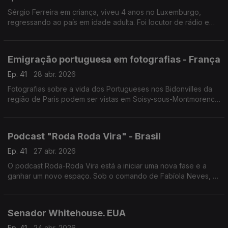
Sérgio Ferreira em criança, viveu 4 anos no Luxemburgo,
regressando ao país em idade adulta. Foi locutor de rádio e
hoje é um dos nomes mais importantes na luta pelos os direitos
dos trabalhadores imigrantes.
Emigração portuguesa em fotografias - França
Ep. 41
28 abr. 2026
Fotografias sobre a vida dos Portugueses nos Bidonvilles da
região de Paris podem ser vistas em Soisy-sous-Montmorency
numa exposição que foi inaugurada pelo Secretário de Estado
das Comunidades, Emídio Sousa.
Podcast "Roda Roda Vira" - Brasil
Ep. 41
27 abr. 2026
O podcast Roda-Roda Vira está a iniciar uma nova fase e a
ganhar um novo espaço. Sob o comando de Fabíola Neves, o
formato reinventa-se sem perder a sua essência: divulgar e
conectar a comunidade luso-brasileira.
Senador Whitehouse. EUA
Ep. 41
24 abr. 2026