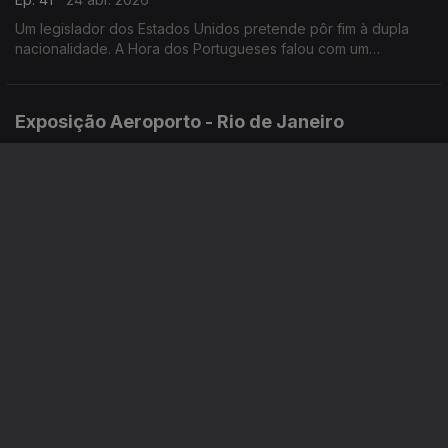
Um legislador dos Estados Unidos pretende pôr fim à dupla
nacionalidade. A Hora dos Portugueses falou com um
legislador que se opõe a este projecto de lei."
Exposição Aeroporto - Rio de Janeiro
Ep. 41
23 abr. 2026
As "viagens de D. Pedro II pelo Brasil e pelo mundo" estão
agora expostas nas chegadas do Aeroporto Carlos Jobim, o
segundo maior aeroporto do Brasil, no Rio de Janeiro.
Festival das Migrações - Luxemburgo
Ep. 41
22 abr. 2026
A Associação CLAE organizou a 43a Edição do festival das
migrações do Luxemburgo. Durante dois dias, cerca de 400
stands aguardaram os visitantes.
Lara Zoing - Moçambique