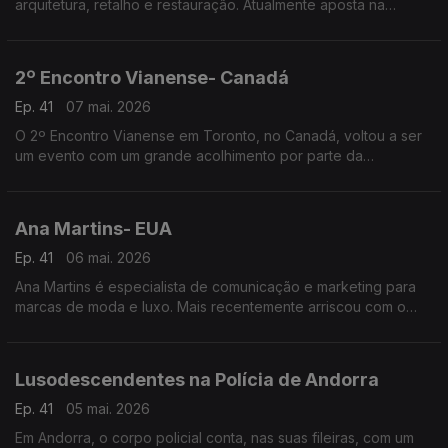
arquitetura, retalho e restauração. Atualmente aposta na
hotelaria e na criação de espaços que unem pessoas, culturas
e experiências.
2º Encontro Vianense- Canadá
Ep. 41
07 mai. 2026
O 2º Encontro Vianense em Toronto, no Canadá, voltou a ser
um evento com um grande acolhimento por parte da
comunidade portuguesa, com especial incidência junto dos
amantes do folclore e tradições do Alto Minho.
Ana Martins- EUA
Ep. 41
06 mai. 2026
Ana Martins é especialista de comunicação e marketing para
marcas de moda e luxo. Mais recentemente arriscou com o
lançamento da própria linha de joalharia.
Lusodescendentes na Polícia de Andorra
Ep. 41
05 mai. 2026
Em Andorra, o corpo policial conta, nas suas fileiras, com um