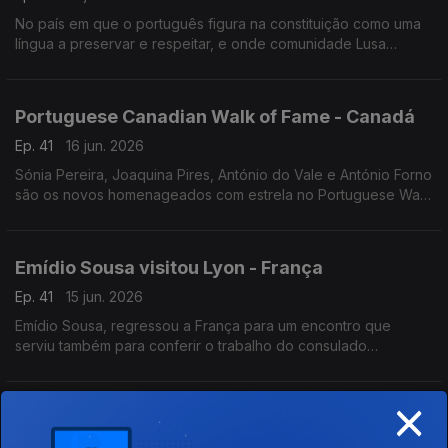
No país em que o português figura na constituição como uma
língua a preservar e respeitar, e onde comunidade Lusa
continua a desempenhar um papel importante no seu
desenvolvimento.
Portuguese Canadian Walk of Fame - Canadá
Ep. 41
16 jun. 2026
Sónia Pereira, Joaquina Pires, António do Vale e António Forno
são os novos homenageados com estrela no Portuguese Walk
of Fame em Toronto.
Emídio Sousa visitou Lyon - França
Ep. 41
15 jun. 2026
Emídio Sousa, regressou a França para um encontro que
serviu também para conferir o trabalho do consulado
português em Lyon e o ensino da língua portuguesa.
×
Festival de Folclore de Orbe - Suiça
Ep. 41
12 jun. 2026