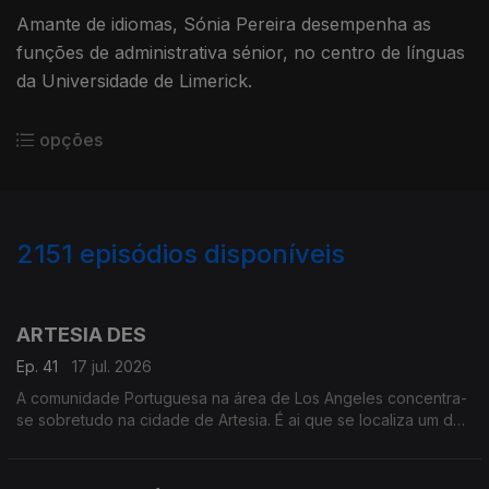
Amante de idiomas, Sónia Pereira desempenha as
funções de administrativa sénior, no centro de línguas
da Universidade de Limerick.
opções
2151
episódios disponíveis
939657
935640
930521
925647
922181
ARTESIA DES
Ep. 41
17 jul. 2026
A comunidade Portuguesa na área de Los Angeles concentra-
se sobretudo na cidade de Artesia. É ai que se localiza um dos
mais frequentados e dinâmicos, centros culturais Portugueses
nos Estados Unidos.