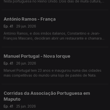
festa portuguesa no Reino Unido. Dois dias de muita cultura,
gastronomia e música lusa que juntou milhares de pessoas no
centro histórico da cidade.
António Ramos - França
Ep. 41
29 jun. 2026
António Ramos, e dois irmãos italianos, Constantino e Jean-
François Mascaro, decidiram abrir um restaurante e chamaram-
lhe Lusitália. Hoje, o grupo tem 16 pizzarias e vai abrir mais
duas até ao fim do ano.
Manuel Portugal - Nova Iorque
Ep. 41
26 jun. 2026
Manuel Portugal tem 23 anos e inaugurou numa das cidades
mais competitivas do mundo uma loja de pastéis de Nata.
Corridas da Associação Portuguesa em
Maputo
Ep. 41
25 jun. 2026