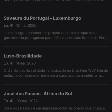
cartas para o futuro sobre empoderamento feminino.
Saveurs du Portugal - Luxemburgo
Ep. 41
12 mai. 2026
Luxemburgo conhecer um projeto que leva a riqueza da
gastronomia portuguesa para além das nossas fronteiras. No
mês de fevereiro o Grão-Ducado foi palco da inauguração do
projeto “Saveurs du Portugal”.
Luso-Brasilidade
Ep. 41
11 mai. 2026
O dia da luso-brasilidade foi instituído no brasil em 1967. Desde
então, a comunidade reúne-se a cada ano para celebrar a
sólida relação de amizade ao longo do tempo.
José dos Passos- África do Sul
Ep. 41
08 mai. 2026
José dos Passos é um empreendedor visionário que cruza a