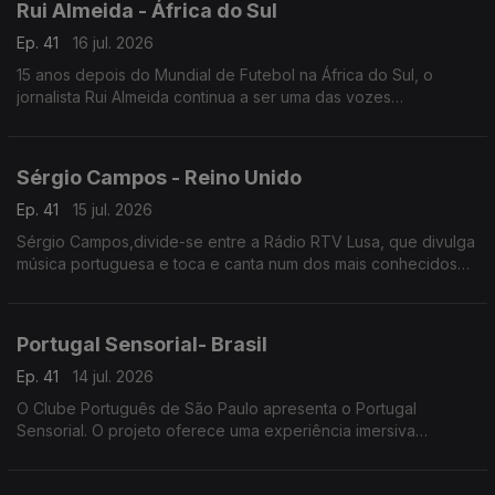
Rui Almeida - África do Sul
Ep. 41
16 jul. 2026
15 anos depois do Mundial de Futebol na África do Sul, o
jornalista Rui Almeida continua a ser uma das vozes
portuguesas mais reconhecidas do jornalismo desportivo, nos
países da lusofonia.
Sérgio Campos - Reino Unido
Ep. 41
15 jul. 2026
Sérgio Campos,divide-se entre a Rádio RTV Lusa, que divulga
música portuguesa e toca e canta num dos mais conhecidos
restaurantes portugueses em Londres.
Portugal Sensorial- Brasil
Ep. 41
14 jul. 2026
O Clube Português de São Paulo apresenta o Portugal
Sensorial. O projeto oferece uma experiência imersiva
completa, combinando exposição histórica, alta gastronomia e
um show audiovisual tecnológico.