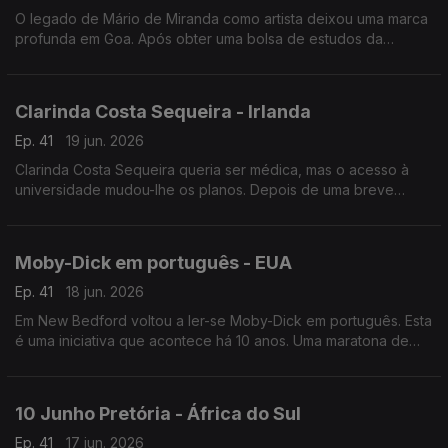
O legado de Mário de Miranda como artista deixou uma marca
profunda em Goa. Após obter uma bolsa de estudos da
Fundação Calouste Gulbenkian, Mário dedicou-se a desenhar
as pessoas e os lugares que visitava.
Clarinda Costa Sequeira - Irlanda
Ep. 41
19 jun. 2026
Clarinda Costa Sequeira queria ser médica, mas o acesso à
universidade mudou-lhe os planos. Depois de uma breve
passagem pela Finlândia, é na Irlanda que encontrámos esta
engenheira química.
Moby-Dick em português - EUA
Ep. 41
18 jun. 2026
Em New Bedford voltou a ler-se Moby-Dick em português. Esta
é uma iniciativa que acontece há 10 anos. Uma maratona de
leitura que acontece em simultâneo em várias cidades.
10 Junho Pretória - África do Sul
Ep. 41
17 jun. 2026