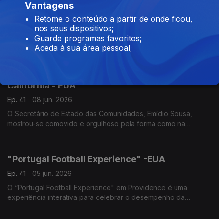
Vantagens
Ep. 41
09 jun. 2026
Retome o conteúdo a partir de onde ficou,
nos seus dispositivos;
Na Venezuela o Dia de Portugal não passa em claro. Festejado
Guarde programas favoritos;
um pouco por todo o país este é um dia de convívio e de
Aceda à sua área pessoal;
promoção das artes e cultura lusas.
Secretário de Estado das Comunidades na
Califórnia - EUA
Ep. 41
08 jun. 2026
O Secretário de Estado das Comunidades, Emídio Sousa,
mostrou-se comovido e orgulhoso pela forma como na
diáspora se celebra Portugal.
"Portugal Football Experience" -EUA
Ep. 41
05 jun. 2026
O “Portugal Football Experience" em Providence é uma
experiência interativa para celebrar o desempenho da
Seleção no Mundial e a sua ligação à diáspora.