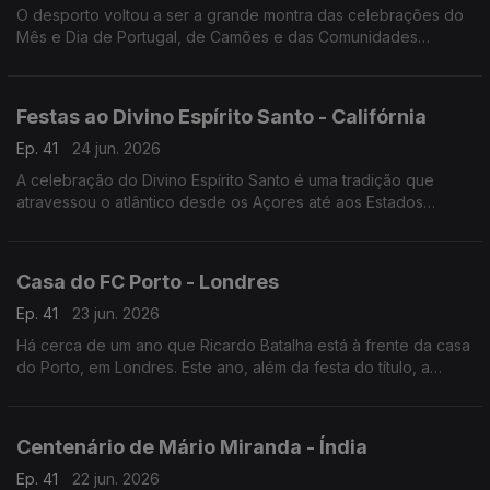
O desporto voltou a ser a grande montra das celebrações do
Mês e Dia de Portugal, de Camões e das Comunidades
Portuguesas em Maputo, capital de Moçambique.
Festas ao Divino Espírito Santo - Califórnia
Ep. 41
24 jun. 2026
A celebração do Divino Espírito Santo é uma tradição que
atravessou o atlântico desde os Açores até aos Estados
Unidos da América. Em San Diego na Califórnia, a festa faz-se
todos anos há já mais de 100 anos.
Casa do FC Porto - Londres
Ep. 41
23 jun. 2026
Há cerca de um ano que Ricardo Batalha está à frente da casa
do Porto, em Londres. Este ano, além da festa do título, a
comunidade portista a viver na capital do Reino Unido festejou
a Southern Sunday Football League.
Centenário de Mário Miranda - Índia
Ep. 41
22 jun. 2026