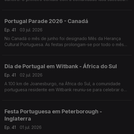
numa noite festiva
Portugal Parade 2026 - Canadá
Ep. 41
03 jul. 2026
No Canadá o mês de junho foi designado Mês da Herança
Cultural Portuguesa. As festas prolongam-se por todo o mês
de junho, mas o ponto mais alto é a Parada de Portugal.
Dia de Portugal em Witbank - África do Sul
Ep. 41
02 jul. 2026
A 100 km de Joanesburgo, na África do Sul, a comunidade
portuguesa residente em Witbank reuniu-se para celebrar o
Dia de Portugal e convidou vários artistas da comunidade.
Festa Portuguesa em Peterborough -
Inglaterra
Ep. 41
01 jul. 2026