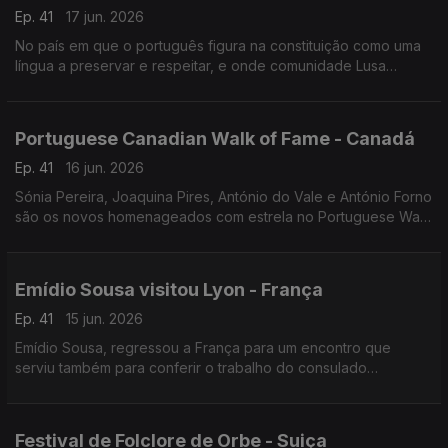
Ep. 41
17 jun. 2026
No país em que o português figura na constituição como uma
língua a preservar e respeitar, e onde comunidade Lusa
continua a desempenhar um papel importante no seu
desenvolvimento.
Portuguese Canadian Walk of Fame - Canadá
Ep. 41
16 jun. 2026
Sónia Pereira, Joaquina Pires, António do Vale e António Forno
são os novos homenageados com estrela no Portuguese Walk
of Fame em Toronto.
Emídio Sousa visitou Lyon - França
Ep. 41
15 jun. 2026
Emídio Sousa, regressou a França para um encontro que
serviu também para conferir o trabalho do consulado
português em Lyon e o ensino da língua portuguesa.
Festival de Folclore de Orbe - Suiça