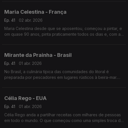
Maria Celestina - França
Ep. 41
02 abr. 2026
Maria Celestina desde que se aposentou, começou a pintar, e
om quase 90 anos, pinta praticamente todos os dias e, com a
ajuda da filha e da neta, têm-se multiplicado exposições.
Mirante da Prainha - Brasil
Ep. 41
01 abr. 2026
No Brasil, a culinária típica das comunidades do litoral é
preparada por pescadores em lugares rústicos à beira-mar.
Este modelo de negócio mudou a vida do jovem advogado
português Hugo Renato após chegar ao Rio.
Célia Rego - EUA
Ep. 41
01 abr. 2026
Célia Rego anda a partilhar receitas com milhares de pessoas
em todo o mundo. O que começou como uma simples troca de
receitas entre mãe e filha transformou-se numa verdadeira