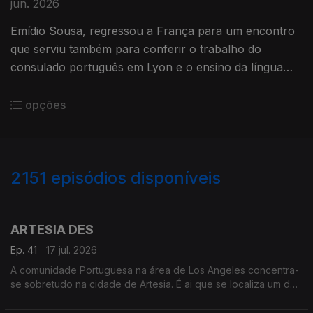
jun. 2026
Emídio Sousa, regressou a França para um encontro
que serviu também para conferir o trabalho do
consulado português em Lyon e o ensino da língua
portuguesa.
opções
2151
episódios disponíveis
939657
935640
930521
925647
922181
916969
911615
ARTESIA DES
Ep. 41
17 jul. 2026
A comunidade Portuguesa na área de Los Angeles concentra-
se sobretudo na cidade de Artesia. É ai que se localiza um dos
mais frequentados e dinâmicos, centros culturais Portugueses
nos Estados Unidos.