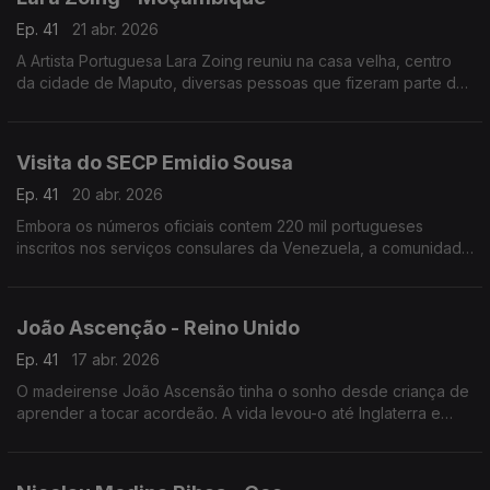
Ep. 41
21 abr. 2026
A Artista Portuguesa Lara Zoing reuniu na casa velha, centro
da cidade de Maputo, diversas pessoas que fizeram parte de
seu percurso de 14 anos, em que viveu na capital
moçambicana.
Visita do SECP Emidio Sousa
Ep. 41
20 abr. 2026
Embora os números oficiais contem 220 mil portugueses
inscritos nos serviços consulares da Venezuela, a comunidade
portuguesa naquele país, é muito maior, devendo ser superior
a 1 milhão.
João Ascenção - Reino Unido
Ep. 41
17 abr. 2026
O madeirense João Ascensão tinha o sonho desde criança de
aprender a tocar acordeão. A vida levou-o até Inglaterra e
seria em Londres que o destino o levou a aprender a tocar o
ambicionado instrumento.