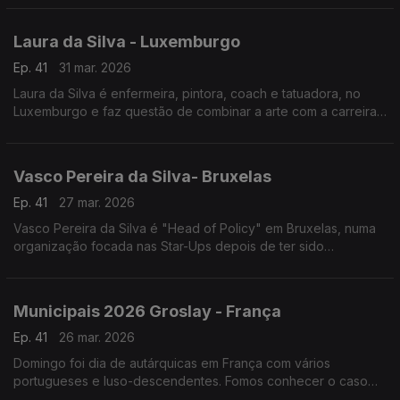
sensação viral.
Laura da Silva - Luxemburgo
Ep. 41
31 mar. 2026
Laura da Silva é enfermeira, pintora, coach e tatuadora, no
Luxemburgo e faz questão de combinar a arte com a carreira
profissional, tudo em prol do bem-estar das suas pacientes.
Vasco Pereira da Silva- Bruxelas
Ep. 41
27 mar. 2026
Vasco Pereira da Silva é "Head of Policy" em Bruxelas, numa
organização focada nas Star-Ups depois de ter sido
conselheiro e adjunto do ministro da presidência e de ter sido
representante permanente de Portugal na UE.
Municipais 2026 Groslay - França
Ep. 41
26 mar. 2026
Domingo foi dia de autárquicas em França com vários
portugueses e luso-descendentes. Fomos conhecer o caso
de Groslay com pouco mais de 8.000 habitantes e onde