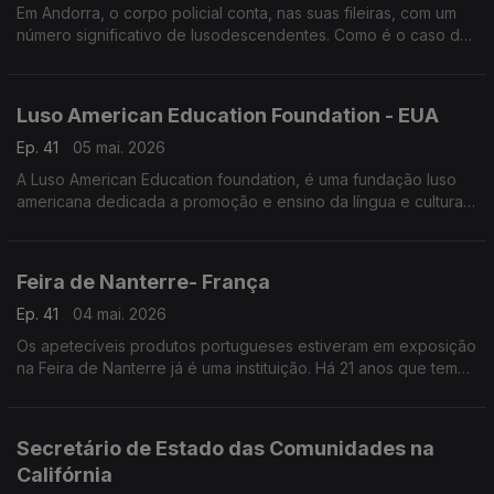
Em Andorra, o corpo policial conta, nas suas fileiras, com um
número significativo de lusodescendentes. Como é o caso de
Nuno Costa.
Luso American Education Foundation - EUA
Ep. 41
05 mai. 2026
A Luso American Education foundation, é uma fundação luso
americana dedicada a promoção e ensino da língua e cultura
Portuguesa no estado da Califórnia e nos Estados Unidos da
América.
Feira de Nanterre- França
Ep. 41
04 mai. 2026
Os apetecíveis produtos portugueses estiveram em exposição
na Feira de Nanterre já é uma instituição. Há 21 anos que tem
estabelecido pontes entre os municípios portugueses e os
lusos que moram na região parisiense.
Secretário de Estado das Comunidades na
Califórnia