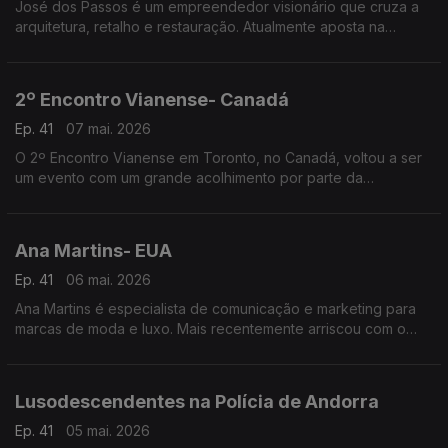
José dos Passos é um empreendedor visionário que cruza a
arquitetura, retalho e restauração. Atualmente aposta na
hotelaria e na criação de espaços que unem pessoas, culturas
e experiências.
2º Encontro Vianense- Canadá
Ep. 41
07 mai. 2026
O 2º Encontro Vianense em Toronto, no Canadá, voltou a ser
um evento com um grande acolhimento por parte da
comunidade portuguesa, com especial incidência junto dos
amantes do folclore e tradições do Alto Minho.
Ana Martins- EUA
Ep. 41
06 mai. 2026
Ana Martins é especialista de comunicação e marketing para
marcas de moda e luxo. Mais recentemente arriscou com o
lançamento da própria linha de joalharia.
Lusodescendentes na Polícia de Andorra
Ep. 41
05 mai. 2026