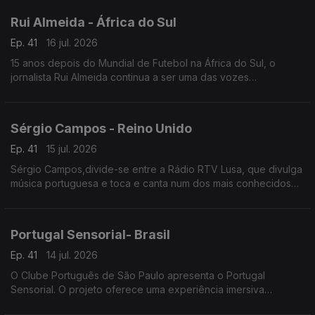
Rui Almeida - África do Sul
Ep. 41
16 jul. 2026
15 anos depois do Mundial de Futebol na África do Sul, o
jornalista Rui Almeida continua a ser uma das vozes
portuguesas mais reconhecidas do jornalismo desportivo, nos
países da lusofonia.
Sérgio Campos - Reino Unido
Ep. 41
15 jul. 2026
Sérgio Campos,divide-se entre a Rádio RTV Lusa, que divulga
música portuguesa e toca e canta num dos mais conhecidos
restaurantes portugueses em Londres.
Portugal Sensorial- Brasil
Ep. 41
14 jul. 2026
O Clube Português de São Paulo apresenta o Portugal
Sensorial. O projeto oferece uma experiência imersiva
completa, combinando exposição histórica, alta gastronomia e