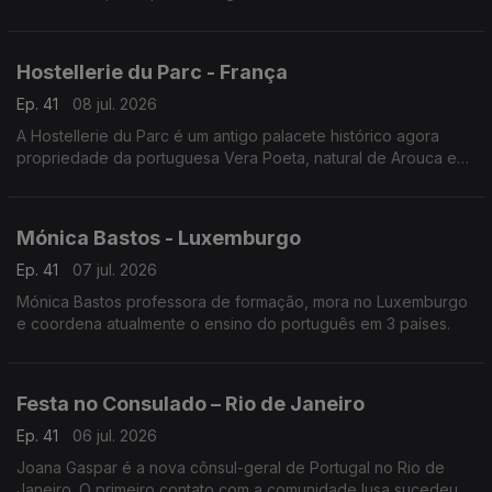
continua a empreender - desde 1987 - neste território.
Hostellerie du Parc - França
Ep. 41
08 jul. 2026
A Hostellerie du Parc é um antigo palacete histórico agora
propriedade da portuguesa Vera Poeta, natural de Arouca e
em França há 18 anos.
Mónica Bastos - Luxemburgo
Ep. 41
07 jul. 2026
Mónica Bastos professora de formação, mora no Luxemburgo
e coordena atualmente o ensino do português em 3 países.
Festa no Consulado – Rio de Janeiro
Ep. 41
06 jul. 2026
Joana Gaspar é a nova cônsul-geral de Portugal no Rio de
Janeiro. O primeiro contato com a comunidade lusa sucedeu