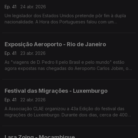
Ep. 41
24 abr. 2026
Um legislador dos Estados Unidos pretende pôr fim à dupla
nacionalidade. A Hora dos Portugueses falou com um
legislador que se opõe a este projecto de lei."
Exposição Aeroporto - Rio de Janeiro
Ep. 41
23 abr. 2026
As "viagens de D. Pedro II pelo Brasil e pelo mundo" estão
agora expostas nas chegadas do Aeroporto Carlos Jobim, o
segundo maior aeroporto do Brasil, no Rio de Janeiro.
Festival das Migrações - Luxemburgo
Ep. 41
22 abr. 2026
A Associação CLAE organizou a 43a Edição do festival das
migrações do Luxemburgo. Durante dois dias, cerca de 400
stands aguardaram os visitantes.
Lara Zoing - Moçambique