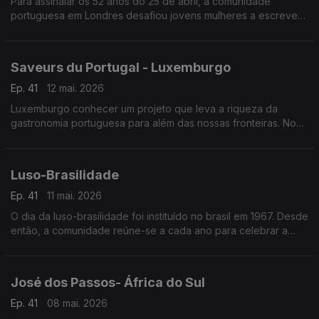
Para assinalar os 52 anos do 25 de abril, a comunidade
portuguesa em Londres desafiou jovens mulheres a escrever
cartas para o futuro sobre empoderamento feminino.
Saveurs du Portugal - Luxemburgo
Ep. 41
12 mai. 2026
Luxemburgo conhecer um projeto que leva a riqueza da
gastronomia portuguesa para além das nossas fronteiras. No
mês de fevereiro o Grão-Ducado foi palco da inauguração do
projeto “Saveurs du Portugal”.
Luso-Brasilidade
Ep. 41
11 mai. 2026
O dia da luso-brasilidade foi instituído no brasil em 1967. Desde
então, a comunidade reúne-se a cada ano para celebrar a
sólida relação de amizade ao longo do tempo.
José dos Passos- África do Sul
Ep. 41
08 mai. 2026