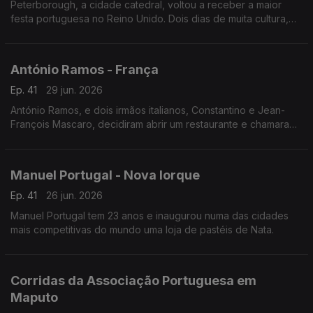
Peterborough, a cidade catedral, voltou a receber a maior
festa portuguesa no Reino Unido. Dois dias de muita cultura,
gastronomia e música lusa que juntou milhares de pessoas no
centro histórico da cidade.
António Ramos - França
Ep. 41
29 jun. 2026
António Ramos, e dois irmãos italianos, Constantino e Jean-
François Mascaro, decidiram abrir um restaurante e chamaram-
lhe Lusitália. Hoje, o grupo tem 16 pizzarias e vai abrir mais
duas até ao fim do ano.
Manuel Portugal - Nova Iorque
Ep. 41
26 jun. 2026
Manuel Portugal tem 23 anos e inaugurou numa das cidades
mais competitivas do mundo uma loja de pastéis de Nata.
Corridas da Associação Portuguesa em
Maputo