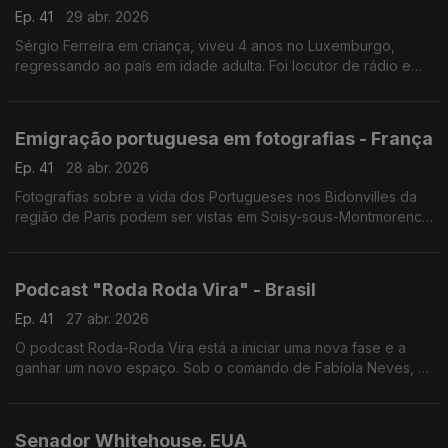
Ep. 41
29 abr. 2026
Sérgio Ferreira em criança, viveu 4 anos no Luxemburgo,
regressando ao país em idade adulta. Foi locutor de rádio e
hoje é um dos nomes mais importantes na luta pelos os direitos
dos trabalhadores imigrantes.
Emigração portuguesa em fotografias - França
Ep. 41
28 abr. 2026
Fotografias sobre a vida dos Portugueses nos Bidonvilles da
região de Paris podem ser vistas em Soisy-sous-Montmorency
numa exposição que foi inaugurada pelo Secretário de Estado
das Comunidades, Emídio Sousa.
Podcast "Roda Roda Vira" - Brasil
Ep. 41
27 abr. 2026
O podcast Roda-Roda Vira está a iniciar uma nova fase e a
ganhar um novo espaço. Sob o comando de Fabíola Neves, o
formato reinventa-se sem perder a sua essência: divulgar e
conectar a comunidade luso-brasileira.
Senador Whitehouse. EUA