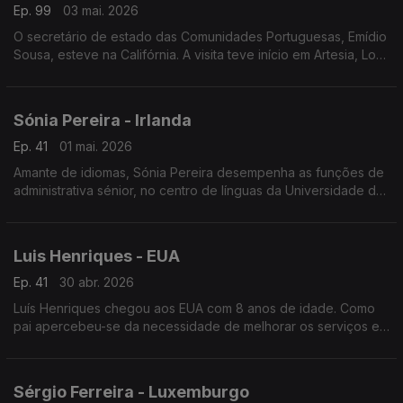
Ep. 99
03 mai. 2026
O secretário de estado das Comunidades Portuguesas, Emídio
Sousa, esteve na Califórnia. A visita teve início em Artesia, Los
Angeles, passando depois por San Diego, vale e baía de São
Francisco.
Sónia Pereira - Irlanda
Ep. 41
01 mai. 2026
Amante de idiomas, Sónia Pereira desempenha as funções de
administrativa sénior, no centro de línguas da Universidade de
Limerick.
Luis Henriques - EUA
Ep. 41
30 abr. 2026
Luís Henriques chegou aos EUA com 8 anos de idade. Como
pai apercebeu-se da necessidade de melhorar os serviços e
candidatou-se ao Comité de Administração Escolar da sua
cidade.
Sérgio Ferreira - Luxemburgo