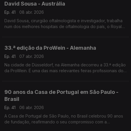
David Sousa - Austrália
Ep. 41
08 abr. 2026
David Sousa, cirurgião oftalmologista e investigador, trabalha
num dos melhores hospitais de oftalmologia do país, o Royal
Victorian Eye and Ear Hospital, em Melbourne.
33.ª edição da ProWein - Alemanha
Ep. 41
07 abr. 2026
Na cidade de Düsseldorf, na Alemanha decorreu a 33.ª edição
da ProWein. É uma das mais relevantes feiras profissionais do
mundo dedicadas ao setor dos vinhos e bebidas espirituosas.
90 anos da Casa de Portugal em São Paulo -
Brasil
Ep. 41
06 abr. 2026
A Casa de Portugal de São Paulo, no Brasil celebrou 90 anos
de fundação, reafirmando o seu compromisso com a
preservação e a divulgação da cultura lusa no Brasil.