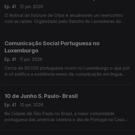
Ep. 41
12 jun. 2026
O festival de folclore de Orbe é anualmente um reencontro
com as raízes. Organizado pelo Rancho As Lavradeiras do
Minho, este é um espaço de reunião de grupos de toda a
Suiça.
Comunicação Social Portuguesa no
Luxemburgo
Ep. 41
11 jun. 2026
Cerca de 90.000 portuguese vivem no Luxemburgo o que por
si só justifica a existência meios de comunicação em língua
portuguesa.
10 de Junho S. Paulo- Brasil
Ep. 41
10 jun. 2026
Na Cidade de São Paulo no Brasil, a maior comunidade
portuguesa das américas celebra o dia de Portugal na Casa
cujo nome não deixa dúvidas - A Casa de Portugal.