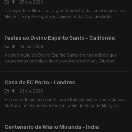
Ep. 41
25 jun. 2026
O desporto voltou a ser a grande montra das celebrações do
Mês e Dia de Portugal, de Camões e das Comunidades
Portuguesas em Maputo, capital de Moçambique.
Festas ao Divino Espírito Santo - Califórnia
Ep. 41
24 jun. 2026
A celebração do Divino Espírito Santo é uma tradição que
atravessou o atlântico desde os Açores até aos Estados
Unidos da América. Em San Diego na Califórnia, a festa faz-se
todos anos há já mais de 100 anos.
Casa do FC Porto - Londres
Ep. 41
23 jun. 2026
Há cerca de um ano que Ricardo Batalha está à frente da casa
do Porto, em Londres. Este ano, além da festa do título, a
comunidade portista a viver na capital do Reino Unido festejou
a Southern Sunday Football League.
Centenário de Mário Miranda - Índia