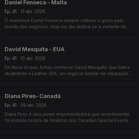
Daniel Fonseca - Malta
Ep. 41
13 abr. 2026
O aveirense Daniel Fonseca sempre cultivou o gosto pelo
mundo dos negócios. Hoje em dia dedica-se à vertente de
desenvolvimento de negócio e marketing na área do iGaming.
David Mesquita - EUA
Ep. 41
10 abr. 2026
Em Nova Iorque, fomos conhecer David Mesquita, que lidera
atualmente a Leather SPA, um negócio familiar de reparação
de calçado.
Diana Pires- Canadá
Ep. 41
09 abr. 2026
Diana Pires é uma jovem empreendedora que recentemente
foi incluída na lista de finalistas dos Canadian Special Events
Awards o que, só por si, já significa muito para esta jovem
luso-canadiana