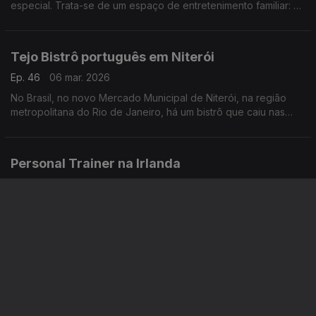
especial. Trata-se de um espaço de entretenimento familiar: o
Silver Stone Castle
Tejo Bistrô português em Niterói
Ep. 46
06 mar. 2026
No Brasil, no novo Mercado Municipal de Niterói, na região
metropolitana do Rio de Janeiro, há um bistrô que caiu nas
graças dos clientes.
Personal Trainer na Irlanda
Ep. 45
05 mar. 2026
Guilherme Sousa vive atualmente na República da Irlanda.
Desde a infância e durante a adolescência, este lisboeta quis
desde cedo dedicar-se ao mundo do desporto.
Uma família no autódromo
Ep. 44
04 mar. 2026
Nos Estados Unidos da América, e fazendo jus ao ditado