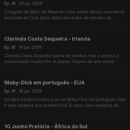
Ep. 41
22 jun. 2026
O legado de Mário de Miranda como artista deixou uma marca
profunda em Goa. Após obter uma bolsa de estudos da
Fundação Calouste Gulbenkian, Mário dedicou-se a desenhar
as pessoas e os lugares que visitava.
Clarinda Costa Sequeira - Irlanda
Ep. 41
19 jun. 2026
Clarinda Costa Sequeira queria ser médica, mas o acesso à
universidade mudou-lhe os planos. Depois de uma breve
passagem pela Finlândia, é na Irlanda que encontrámos esta
engenheira química.
Moby-Dick em português - EUA
Ep. 41
18 jun. 2026
Em New Bedford voltou a ler-se Moby-Dick em português. Esta
é uma iniciativa que acontece há 10 anos. Uma maratona de
leitura que acontece em simultâneo em várias cidades.
10 Junho Pretória - África do Sul