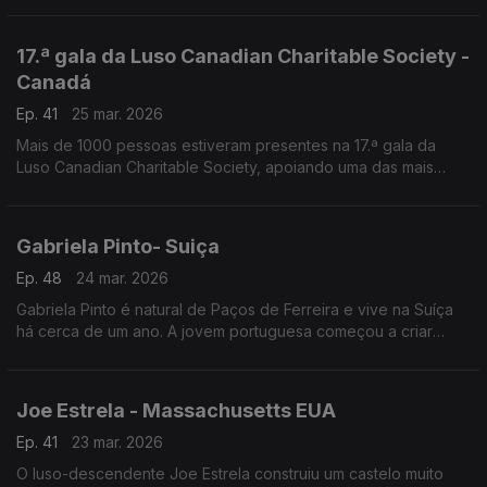
concorrem nada menos do que 15 candidatos com
origem lusa!
17.ª gala da Luso Canadian Charitable Society -
Canadá
Ep. 41
25 mar. 2026
Mais de 1000 pessoas estiveram presentes na 17.ª gala da
Luso Canadian Charitable Society, apoiando uma das mais
prestigiadas instituições solidárias que nasceram no seio da
comunidade portuguesa. Foram angariados mais de 500 mil
dólares.
Gabriela Pinto- Suiça
Ep. 48
24 mar. 2026
Gabriela Pinto é natural de Paços de Ferreira e vive na Suíça
há cerca de um ano. A jovem portuguesa começou a criar
conteúdos no TikTok há quatro anos, com vídeos de lifestyle.
Joe Estrela - Massachusetts EUA
Ep. 41
23 mar. 2026
O luso-descendente Joe Estrela construiu um castelo muito