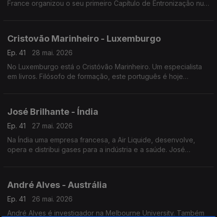
France organizou o seu primeiro Capítulo de Entronização num
restaurante português a norte da capital francesa.
Cristovão Marinheiro - Luxemburgo
Ep. 41
28 mai. 2026
No Luxemburgo está o Cristóvão Marinheiro. Um especialista
em livros. Filósofo de formação, este português é hoje
responsável pelas obras literárias mais antigas da Biblioteca
nacional do Grão-Ducado.
José Brilhante - Índia
Ep. 41
27 mai. 2026
Na Índia uma empresa francesa, a Air Liquide, desenvolve,
opera e distribui gases para a indústria e a saúde. José
Brilhante começou como operador de produção. É agora
engenheiro na Índia.
André Alves - Austrália
Ep. 41
26 mai. 2026
André Alves é investigador na Melbourne University. Também