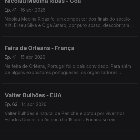
Nicolau Medina Ribas - Goa
Ep. 41
16 abr. 2026
Nicolau Medina Ribas foi um compositor dos finais do século
XIX. Eliseu Silva e Olga Amaro, por puro acaso, descobriram o
espólio do autor.
Feira de Orleans - França
Ep. 41
15 abr. 2026
Na feira de Orléans, Portugal foi o país convidado. Para além
de alguns expositores portugueses, os organizadores
surpreenderam o público e apresentaram uma enorme
exposição sobre Lisboa.
Valter Bulhões - EUA
Ep. 63
14 abr. 2026
Válter Bulhões é natural de Peniche e optou por viver nos
Estados Unidos da América há 15 anos. Formou-se em
Informática, mas é no futebol que encontrou vocação.