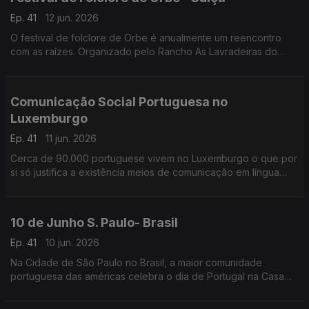
Ep. 41
12 jun. 2026
O festival de folclore de Orbe é anualmente um reencontro
com as raízes. Organizado pelo Rancho As Lavradeiras do
Minho, este é um espaço de reunião de grupos de toda a
Suiça.
Comunicação Social Portuguesa no
Luxemburgo
Ep. 41
11 jun. 2026
Cerca de 90.000 portuguese vivem no Luxemburgo o que por
si só justifica a existência meios de comunicação em língua
portuguesa.
10 de Junho S. Paulo- Brasil
Ep. 41
10 jun. 2026
Na Cidade de São Paulo no Brasil, a maior comunidade
portuguesa das américas celebra o dia de Portugal na Casa
cujo nome não deixa dúvidas - A Casa de Portugal.