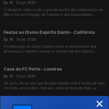
Ep. 41
25 jun. 2026
O desporto voltou a ser a grande montra das celebrações do
Mês e Dia de Portugal, de Camões e das Comunidades
Portuguesas em Maputo, capital de Moçambique.
Festas ao Divino Espírito Santo - Califórnia
Ep. 41
24 jun. 2026
A celebração do Divino Espírito Santo é uma tradição que
atravessou o atlântico desde os Açores até aos Estados
Unidos da América. Em San Diego na Califórnia, a festa faz-se
todos anos há já mais de 100 anos.
Casa do FC Porto - Londres
Ep. 41
23 jun. 2026
Há cerca de um ano que Ricardo Batalha está à frente da casa
do Porto, em Londres. Este ano, além da festa do título, a
comunidade portista a viver na capital do Reino Unido festejou
×
a Southern Sunday Football League.
Centenário de Mário Miranda - Índia