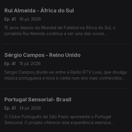
nos Estados Unidos.
Rui Almeida - África do Sul
Ep. 41
16 jul. 2026
15 anos depois do Mundial de Futebol na África do Sul, o
jornalista Rui Almeida continua a ser uma das vozes
portuguesas mais reconhecidas do jornalismo desportivo, nos
países da lusofonia.
Sérgio Campos - Reino Unido
Ep. 41
15 jul. 2026
Sérgio Campos,divide-se entre a Rádio RTV Lusa, que divulga
música portuguesa e toca e canta num dos mais conhecidos
restaurantes portugueses em Londres.
Portugal Sensorial- Brasil
Ep. 41
14 jul. 2026
O Clube Português de São Paulo apresenta o Portugal
Sensorial. O projeto oferece uma experiência imersiva
completa, combinando exposição histórica, alta gastronomia e