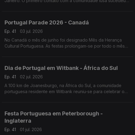
Janeiro. O primeiro contato com a comunidade lusa sucedeu
numa noite festiva
Portugal Parade 2026 - Canadá
Ep. 41
03 jul. 2026
No Canadá o mês de junho foi designado Mês da Herança
Cultural Portuguesa. As festas prolongam-se por todo o mês
de junho, mas o ponto mais alto é a Parada de Portugal.
Dia de Portugal em Witbank - África do Sul
Ep. 41
02 jul. 2026
A 100 km de Joanesburgo, na África do Sul, a comunidade
portuguesa residente em Witbank reuniu-se para celebrar o
Dia de Portugal e convidou vários artistas da comunidade.
Festa Portuguesa em Peterborough -
Inglaterra
Ep. 41
01 jul. 2026