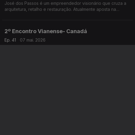
José dos Passos é um empreendedor visionário que cruza a
arquitetura, retalho e restauração. Atualmente aposta na
hotelaria e na criação de espaços que unem pessoas, culturas
e experiências.
2º Encontro Vianense- Canadá
Ep. 41
07 mai. 2026
O 2º Encontro Vianense em Toronto, no Canadá, voltou a ser
um evento com um grande acolhimento por parte da
comunidade portuguesa, com especial incidência junto dos
amantes do folclore e tradições do Alto Minho.
Ana Martins- EUA
Ep. 41
06 mai. 2026
Ana Martins é especialista de comunicação e marketing para
marcas de moda e luxo. Mais recentemente arriscou com o
lançamento da própria linha de joalharia.
Lusodescendentes na Polícia de Andorra
Ep. 41
05 mai. 2026