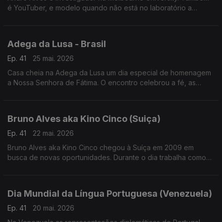
é YouTuber, e modelo quando não está no laboratório a
investigar a resistência dos insetos aos pesticidas.
Adega da Lusa - Brasil
Ep. 41
25 mai. 2026
Casa cheia na Adega da Lusa um dia especial de homenagem
a Nossa Senhora de Fátima. O encontro celebrou a fé, as
tradições e o espírito de união que atravessa gerações da
comunidade luso-brasileira.
Bruno Alves aka Kino Cinco (Suiça)
Ep. 41
22 mai. 2026
Bruno Alves aka Kino Cinco chegou à Suíça em 2009 em
busca de novas oportunidades. Durante o dia trabalha como
vidraceiro, mas é nos palcos, e nas redes sociais, que dá
largas ao seu lado mais brincalhão.
Dia Mundial da Língua Portuguesa (Venezuela)
Ep. 41
20 mai. 2026