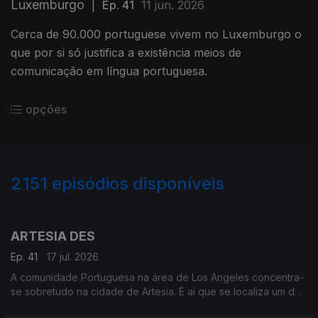
Luxemburgo
|
Ep. 41
11 jun. 2026
Cerca de 90.000 portuguese vivem no Luxemburgo o
que por si só justifica a existência meios de
comunicação em língua portuguesa.
opções
2151
episódios disponíveis
939657
935640
930521
925647
ARTESIA DES
Ep. 41
17 jul. 2026
A comunidade Portuguesa na área de Los Angeles concentra-
se sobretudo na cidade de Artesia. É ai que se localiza um dos
mais frequentados e dinâmicos, centros culturais Portugueses