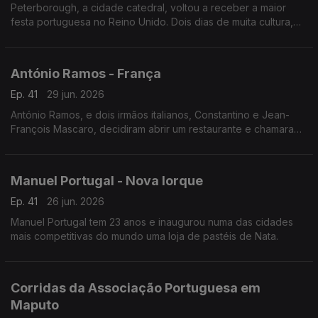
Peterborough, a cidade catedral, voltou a receber a maior
festa portuguesa no Reino Unido. Dois dias de muita cultura,
gastronomia e música lusa que juntou milhares de pessoas no
centro histórico da cidade.
António Ramos - França
Ep. 41
29 jun. 2026
António Ramos, e dois irmãos italianos, Constantino e Jean-
François Mascaro, decidiram abrir um restaurante e chamaram-
lhe Lusitália. Hoje, o grupo tem 16 pizzarias e vai abrir mais
duas até ao fim do ano.
Manuel Portugal - Nova Iorque
Ep. 41
26 jun. 2026
Manuel Portugal tem 23 anos e inaugurou numa das cidades
mais competitivas do mundo uma loja de pastéis de Nata.
Corridas da Associação Portuguesa em
Maputo