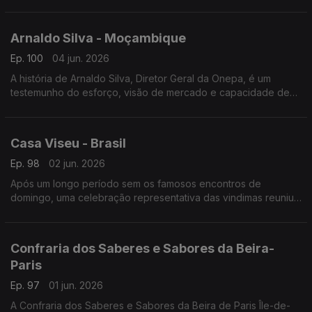
Seleção no Mundial e a sua ligação à diáspora.
Arnaldo Silva - Moçambique
Ep. 100
04 jun. 2026
A história de Arnaldo Silva, Diretor Geral da Onepa, é um
testemunho do esforço, visão de mercado e capacidade de
adaptação transcontinental.
Casa Viseu - Brasil
Ep. 98
02 jun. 2026
Após um longo período sem os famosos encontros de
domingo, uma celebração representativa das vindimas reuniu
portugueses e lusodescendentes na sede da Casa de Viseu.
Confraria dos Saberes e Sabores da Beira-
Paris
Ep. 97
01 jun. 2026
A Confraria dos Saberes e Sabores da Beira de Paris Île-de-