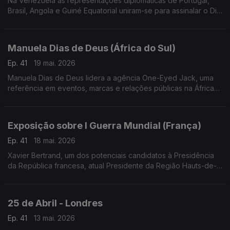
Na Venezuela as representações diplomáticas de Portugal,
Brasil, Angola e Guiné Equatorial uniram-se para assinalar o Dia
Mundial da Língua Portuguesa e o 30.º aniversário da
Comunidade de Países de Língua Portuguesa.
Manuela Dias de Deus (África do Sul)
Ep. 41
19 mai. 2026
Manuela Dias de Deus lidera a agência One-Eyed Jack, uma
referência em eventos, marcas e relações públicas na África
do Sul, com projetos de grande dimensão e campanhas para
marcas de destaque.
Exposição sobre I Guerra Mundial (França)
Ep. 41
18 mai. 2026
Xavier Bertrand, um dos potenciais candidatos à Presidência
da República francesa, atual Presidente da Região Hauts-de-
France, acolheu uma exposição sobre a participação dos
Portugueses na I Guerra mundial.
25 de Abril - Londres
Ep. 41
13 mai. 2026