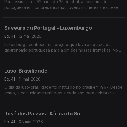
Para assinalar os 52 anos do 25 de abril, a comunidade
portuguesa em Londres desafiou jovens mulheres a escrever
cartas para o futuro sobre empoderamento feminino.
Saveurs du Portugal - Luxemburgo
Ep. 41
12 mai. 2026
Luxemburgo conhecer um projeto que leva a riqueza da
gastronomia portuguesa para além das nossas fronteiras. No
mês de fevereiro o Grão-Ducado foi palco da inauguração do
projeto “Saveurs du Portugal”.
Luso-Brasilidade
Ep. 41
11 mai. 2026
O dia da luso-brasilidade foi instituído no brasil em 1967. Desde
então, a comunidade reúne-se a cada ano para celebrar a
sólida relação de amizade ao longo do tempo.
José dos Passos- África do Sul
Ep. 41
08 mai. 2026