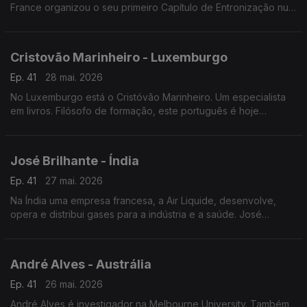
France organizou o seu primeiro Capítulo de Entronização num
restaurante português a norte da capital francesa.
Cristovão Marinheiro - Luxemburgo
Ep. 41
28 mai. 2026
No Luxemburgo está o Cristóvão Marinheiro. Um especialista
em livros. Filósofo de formação, este português é hoje
responsável pelas obras literárias mais antigas da Biblioteca
nacional do Grão-Ducado.
José Brilhante - Índia
Ep. 41
27 mai. 2026
Na Índia uma empresa francesa, a Air Liquide, desenvolve,
opera e distribui gases para a indústria e a saúde. José
Brilhante começou como operador de produção. É agora
engenheiro na Índia.
André Alves - Austrália
Ep. 41
26 mai. 2026
André Alves é investigador na Melbourne University. Também