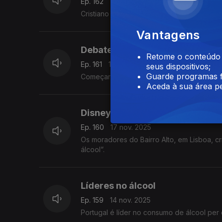
Ep. 162
19 nov. 2025
Cristiano Ronaldo foi recebido por Donald
Vantagens
Debates presidenciais
Retome o conteúdo a
Ep. 161
18 nov. 2025
seus dispositivos;
Guarde programas f
Começaram os debates televisivos entre os
Aceda à sua área pe
Disneyla?ndia do a?lcool
Ep. 160
17 nov. 2025
Os moradores do Bairro Alto, em Lisboa, 
álcool”.
Líderes no álcool
Ep. 159
14 nov. 2025
Portugal é líder no consumo de álcool per