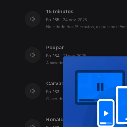
15 minutos
Ep. 165
24 nov. 2025
Na cidade dos 15 minutos, as pessoas têm 
Poupar
Ep. 164
21 nov. 2025
A maioria dos portugueses considera que po
Carva?o
Ep. 163
20 nov. 2025
O uso de carvão atingiu um novo recorde 
Ronaldo na Casa Branca