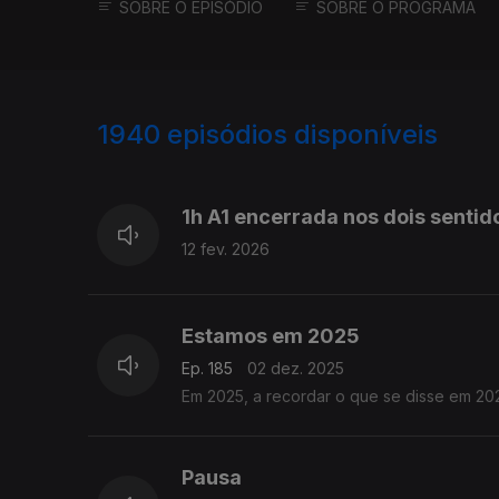
SOBRE O EPISÓDIO
SOBRE O PROGRAMA
1940
episódios disponíveis
889466
883764
1h A1 encerrada nos dois sentido
12 fev. 2026
Estamos em 2025
Ep. 185
02 dez. 2025
Em 2025, a recordar o que se disse em 20
Pausa