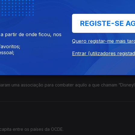
 Trump na Casa Branca.
REGISTE-SE A
 partir de onde ficou, nos
Quero registar-me mais tar
avoritos;
 candidatos à Presidência da República.
ssoal;
Entrar (utilizadores regista
criaram uma associação para combater aquilo a que chamam “Disney
 capita entre os países da OCDE.