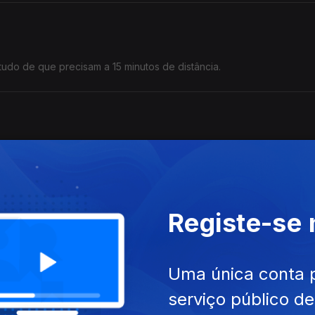
tudo de que precisam a 15 minutos de distância.
upar é difícil ou extremamente difícil.
Registe-se
mundial.
Uma única conta 
serviço público d