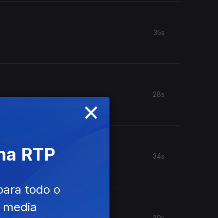
35s
28s
×
 na RTP
34s
para todo o
e media
30s