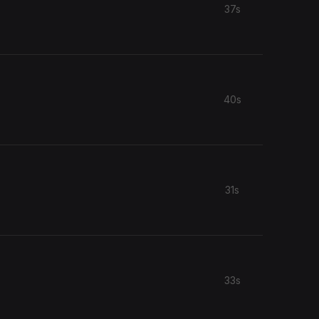
37s
40s
31s
33s