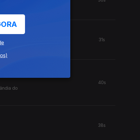
GORA
31s
de
dos)
40s
lândia do
38s