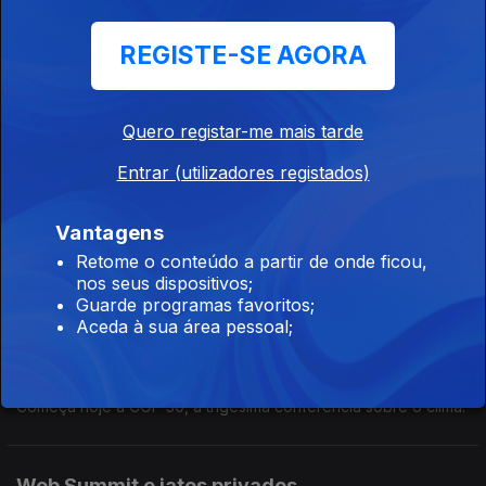
Helicópteros de socorro
REGISTE-SE AGORA
Ep. 157
12 nov. 2025
O Governo vai comprar quatro helicópteros Black Hawk de
evacuação médica.
Quero registar-me mais tarde
Entrar (utilizadores registados)
Clima de Londres
Vantagens
Ep. 156
11 nov. 2025
Retome o conteúdo a partir de onde ficou,
Em breve, o clima de Londres será como o de Barcelona.
nos seus dispositivos;
Guarde programas favoritos;
Aceda à sua área pessoal;
COP 30
Ep. 155
10 nov. 2025
Começa hoje a COP 30, a trigésima conferência sobre o clima.
Web Summit e jatos privados