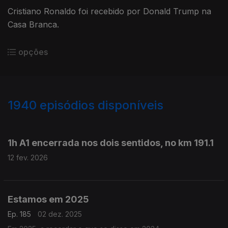
Cristiano Ronaldo foi recebido por Donald Trump na
Casa Branca.
opções
1940
episódios disponíveis
889466
883764
881742
1h A1 encerrada nos dois sentidos, no km 191.1
12 fev. 2026
Estamos em 2025
Ep. 185
02 dez. 2025