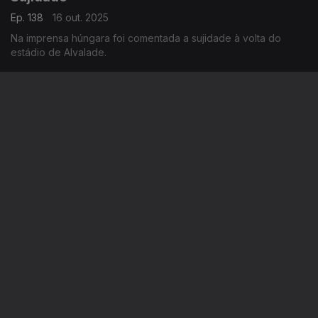
Ep. 138
16 out. 2025
Na imprensa húngara foi comentada a sujidade à volta do
estádio de Alvalade.
Pre?mio trocado
Ep. 137
15 out. 2025
Na semana passada, só se falava no Nobel da Paz.
Resultados eleitorais
Ep. 136
14 out. 2025
Nas eleições, quer se ganhe, quer se perca, há sempre um
lado positivo.