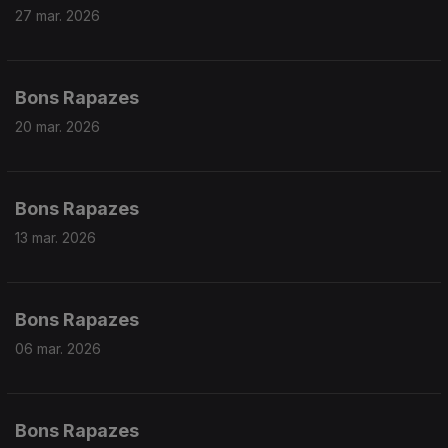
27 mar. 2026
Bons Rapazes
20 mar. 2026
Bons Rapazes
13 mar. 2026
Bons Rapazes
06 mar. 2026
Bons Rapazes