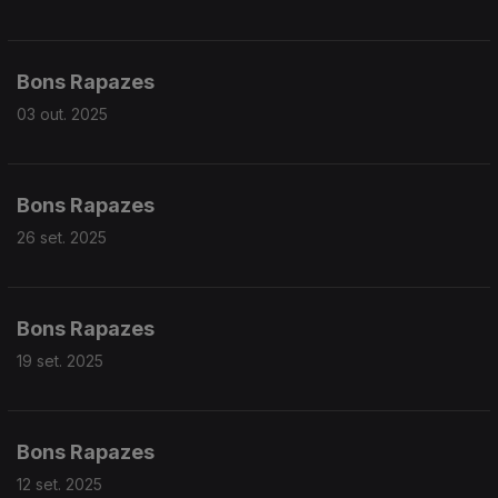
Bons Rapazes
03 out. 2025
Bons Rapazes
26 set. 2025
Bons Rapazes
19 set. 2025
Bons Rapazes
12 set. 2025