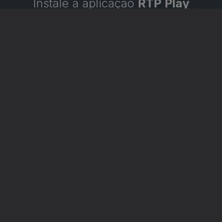
Instale a aplicação
RTP Play
Disponível para iOS, Android, Apple TV, Android TV e
CarPlay