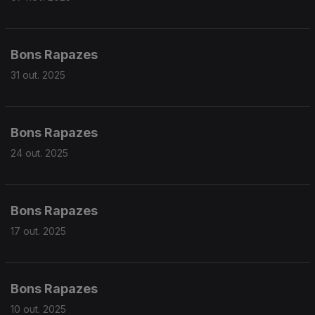
Bons Rapazes
31 out. 2025
Bons Rapazes
24 out. 2025
Bons Rapazes
17 out. 2025
Bons Rapazes
10 out. 2025