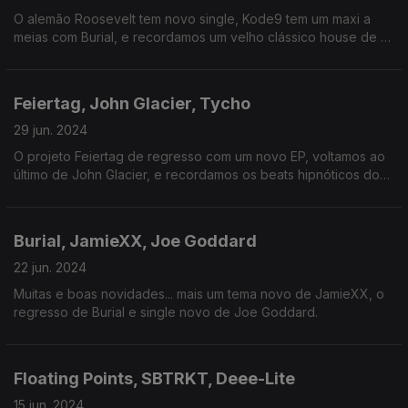
O alemão Roosevelt tem novo single, Kode9 tem um maxi a
meias com Burial, e recordamos um velho clássico house de St
Germain.
Feiertag, John Glacier, Tycho
29 jun. 2024
O projeto Feiertag de regresso com um novo EP, voltamos ao
último de John Glacier, e recordamos os beats hipnóticos dos
Factory Floor.
Burial, JamieXX, Joe Goddard
22 jun. 2024
Muitas e boas novidades... mais um tema novo de JamieXX, o
regresso de Burial e single novo de Joe Goddard.
Floating Points, SBTRKT, Deee-Lite
15 jun. 2024