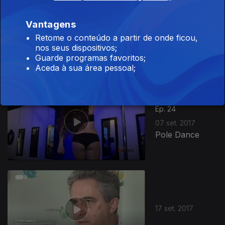
305099
Ep. 23
22 jul. 2017
Vantagens
Ricos,
Retome o conteúdo a partir de onde ficou,
Remediados e
nos seus dispositivos;
Pobres
Guarde programas favoritos;
Aceda à sua área pessoal;
Ep. 24
07 set. 2017
Pole Dance
17 set. 2017