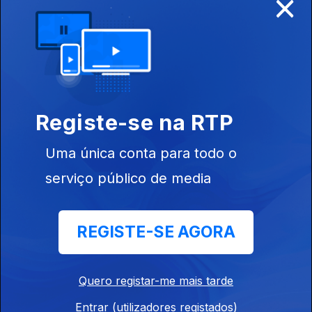
×
A Prova
Ep. 21
08 jul. 2017
Registe-se na RTP
Terra
Prometida
Uma única conta para todo o
serviço público de media
Ep. 22
15 jul. 2017
REGISTE-SE AGORA
A Árvore da
Vida
Quero registar-me mais tarde
Entrar (utilizadores registados)