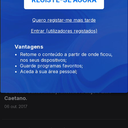
REGISTE-SE AGORA
Um Nobel anti-nuclear, os EUA e Israel
Quero registar-me mais tarde
abandonam a UNESCO e outra actualidade na
Entrar (utilizadores registados)
conversa de Gabriela Canavilhas, Luísa
Schmidt, António Araújo e Luís Caetano.
Vantagens
13 out. 2017
Retome o conteúdo a partir de onde ficou,
nos seus dispositivos;
Guarde programas favoritos;
O referendo na Catalunha, a repressão policial
Aceda à sua área pessoal;
ordenada pelo governo espanhol, e outra
actualidade na conversa de Luísa Schmidt,
Gabriela Canavilhas, António Araújo e Luís
Caetano.
06 out. 2017