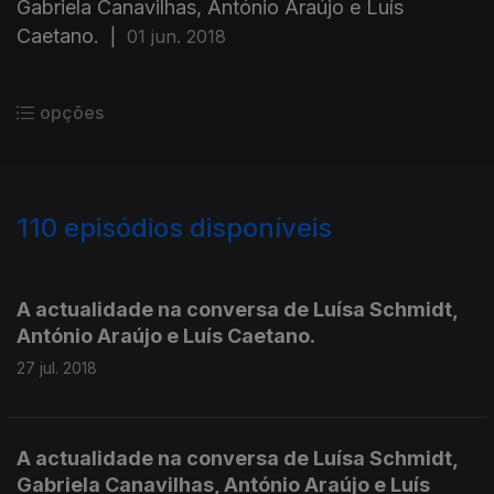
Gabriela Canavilhas, António Araújo e Luís
Caetano.
|
01 jun. 2018
opções
110
episódios disponíveis
345927
331537
317803
298281
285100
270905
258940
242858
A actualidade na conversa de Luísa Schmidt,
António Araújo e Luís Caetano.
27 jul. 2018
A actualidade na conversa de Luísa Schmidt,
Gabriela Canavilhas, António Araújo e Luís