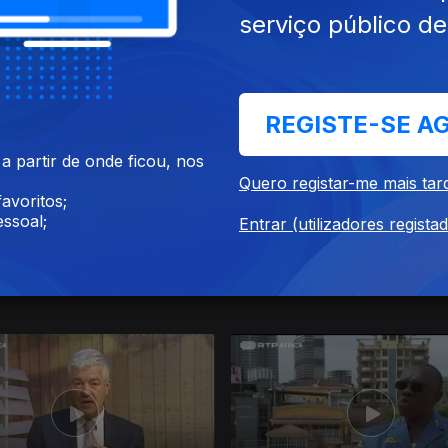
serviço público d
017
15 nov. 2017
REGISTE-SE A
 partir de onde ficou, nos
Quero registar-me mais tar
avoritos;
ssoal;
Entrar (utilizadores regista
017
18 out. 2017