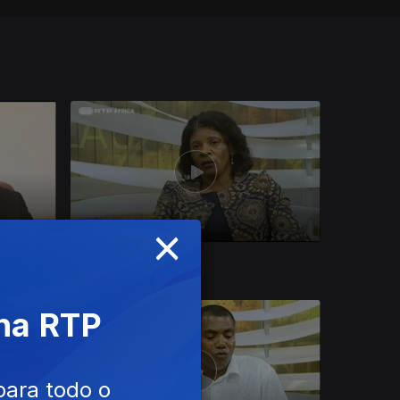
×
06 dez. 2017
 na RTP
para todo o