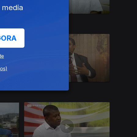
e media
08 nov. 2017
GORA
de
dos)
11 out. 2017