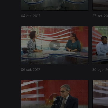
04 out. 2017
27 set. 2
06 set. 2017
30 ago. 2
299085