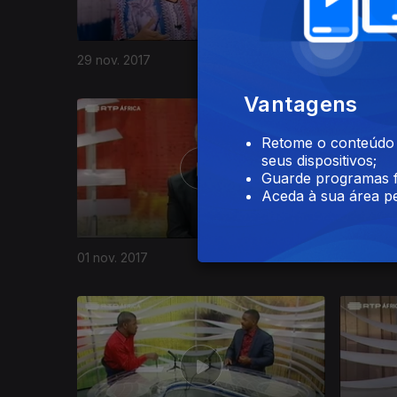
29 nov. 2017
22 nov. 2
Vantagens
310201
Retome o conteúdo a
seus dispositivos;
Guarde programas f
Aceda à sua área pe
01 nov. 2017
25 out. 2