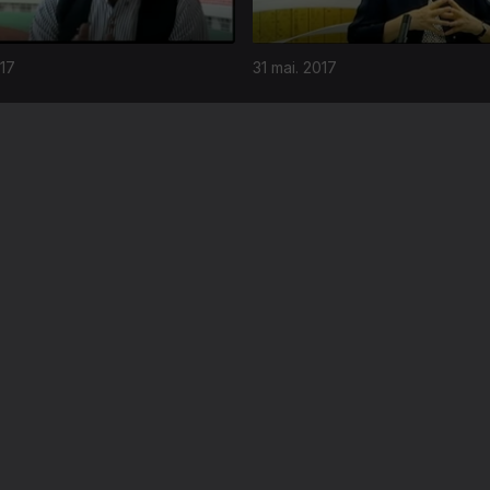
017
31 mai. 2017
17
03 mai. 2017
Instale a aplicação
RTP Play