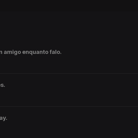
m amigo enquanto falo.
s.
ay.