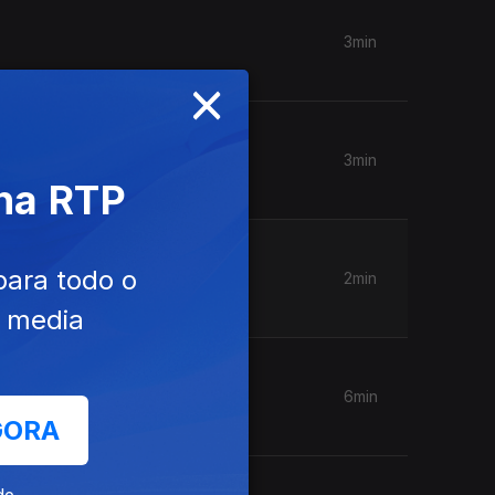
3min
×
3min
 na RTP
para todo o
2min
e media
6min
GORA
de