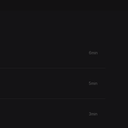
6min
5min
3min