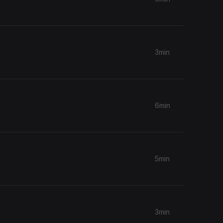
3min
6min
5min
3min