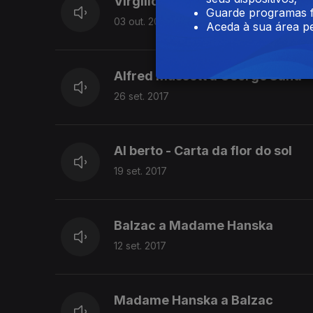
Virgílio Ferreira - Em nome da T
Guarde programas f
03 out. 2017
Aceda à sua área pe
Alfred Mussett a George Sand
26 set. 2017
Al berto - Carta da flor do sol
19 set. 2017
Balzac a Madame Hanska
12 set. 2017
Madame Hanska a Balzac