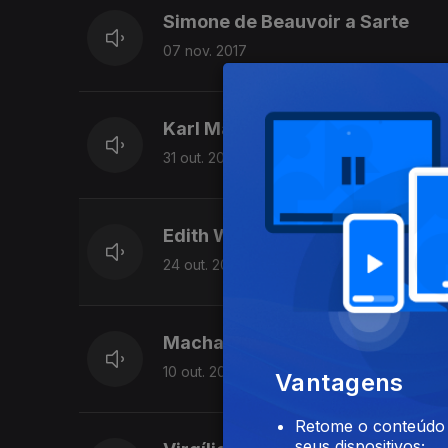
Simone de Beauvoir a Sarte
07 nov. 2017
Karl Marx
31 out. 2017
Edith Wharton / William Morton 
24 out. 2017
Machado de Assis à sua noiva C
10 out. 2017
Vantagens
Retome o conteúdo a
seus dispositivos;