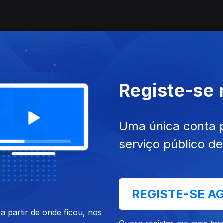
Registe-se
Fullerton
Uma única conta 
serviço público d
arolina
REGISTE-SE A
 partir de onde ficou, nos
Quero registar-me mais tar