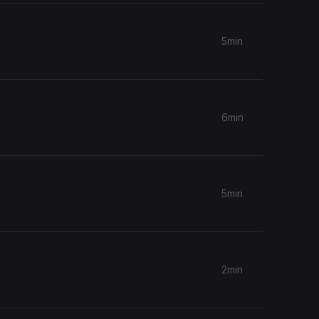
5min
6min
5min
2min