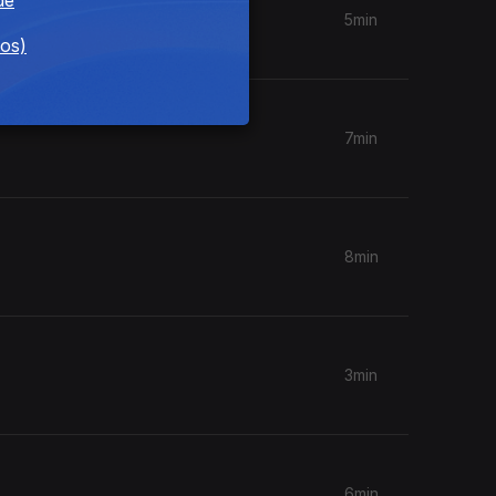
5min
dos)
7min
8min
3min
6min