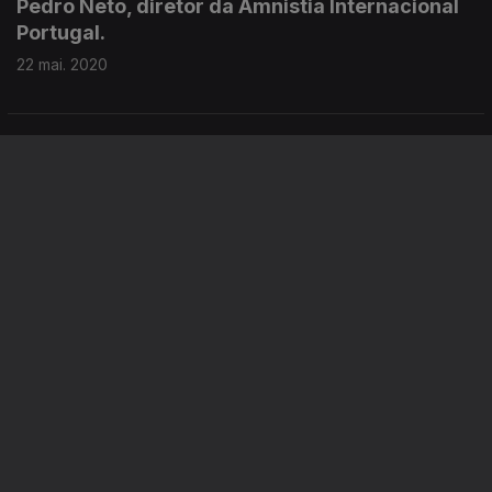
Pedro Neto, diretor da Amnistia Internacional
Portugal.
22 mai. 2020
Ajudar a Amnistia Internacional Portugal
através do IRS.
27 mar. 2020
A falta de liderança na proteção a quem foge
da Venezuela.
20 mar. 2020