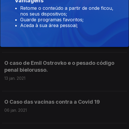
Vantagens
Conversa com Paulo Fontes, director de
Retome o conteúdo a partir de onde ficou,
comunicação e campanhas da Amnistia
nos seus dispositivos;
Internacional: a liberdade de expressão está a
Guarde programas favoritos;
ser atacada no Vietname com a manipulação
Aceda à sua área pessoal;
da informação no Facebook e no Youtube.
20 jan. 2021
O caso de Emil Ostrovko e o pesado código
penal bielorusso.
13 jan. 2021
O Caso das vacinas contra a Covid 19
06 jan. 2021