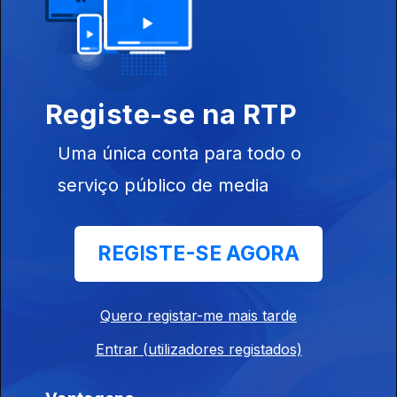
Guantánamo e os direitos humanos.
17 fev. 2021
Registe-se na RTP
Uma única conta para todo o
A nova lei de segurança nacional em Hong-
serviço público de media
Kong.
10 fev. 2021
REGISTE-SE AGORA
O caso da venda de instrumentos de tortura
em feiras.
Quero registar-me mais tarde
27 jan. 2021
Entrar (utilizadores registados)