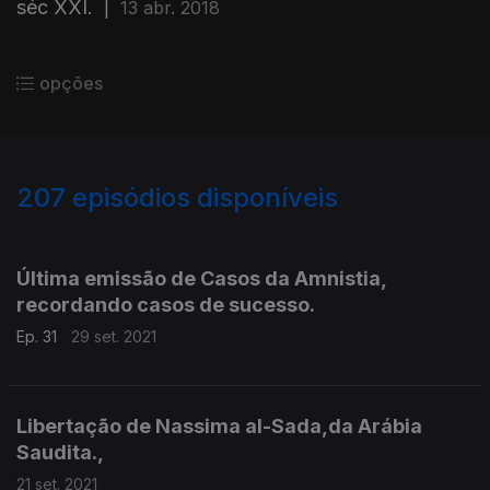
séc XXI.
|
13 abr. 2018
opções
207
episódios disponíveis
545160
526486
507292
486258
462819
Última emissão de Casos da Amnistia,
recordando casos de sucesso.
Ep. 31
29 set. 2021
Libertação de Nassima al-Sada,da Arábia
Saudita.,
21 set. 2021