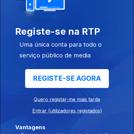
Casos de sucesso em 2020.
Registe-se na RTP
25 dez. 2020
Uma única conta para todo o
A organização do mundial de futebol 2022 no
serviço público de media
Qatar.
18 dez. 2020
REGISTE-SE AGORA
O caso de três jovens requerentes de asilo que
Quero registar-me mais tarde
foram detidos após a sua chegada a Malta.
11 dez. 2020
Entrar (utilizadores registados)
Vantagens