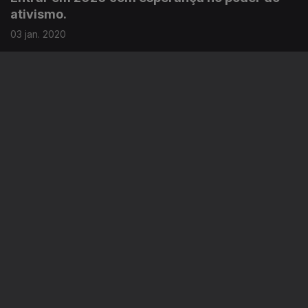
ativismo.
03 jan. 2020
O lado obscuro do negócio dos gigantes
Facebook e Google.
27 dez. 2019
Instale a aplicação
RTP Play
Disponível para iOS, Android, Apple TV, Android TV e