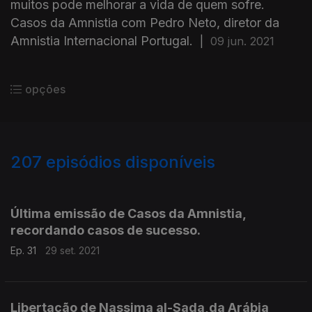
muitos pode melhorar a vida de quem sofre.
Casos da Amnistia com Pedro Neto, diretor da
Amnistia Internacional Portugal.
|
09 jun. 2021
opções
207
episódios disponíveis
545160
526486
507292
486258
462819
446310
Última emissão de Casos da Amnistia,
recordando casos de sucesso.
Ep. 31
29 set. 2021
Libertação de Nassima al-Sada,da Arábia