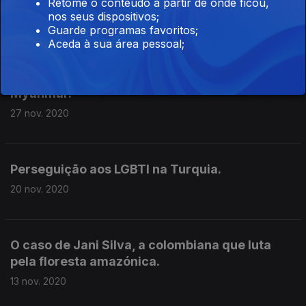
A Arábia Saudita e os direitos das mulheres.
Retome o conteúdo a partir de onde ficou,
nos seus dispositivos;
04 dez. 2020
Guarde programas favoritos;
Aceda à sua área pessoal;
Ameaças à liberdade de expressão artística no
Myanmar.
27 nov. 2020
Perseguição aos LGBTI na Turquia.
20 nov. 2020
O caso de Jani Silva, a colombiana que luta
pela floresta amazónica.
13 nov. 2020