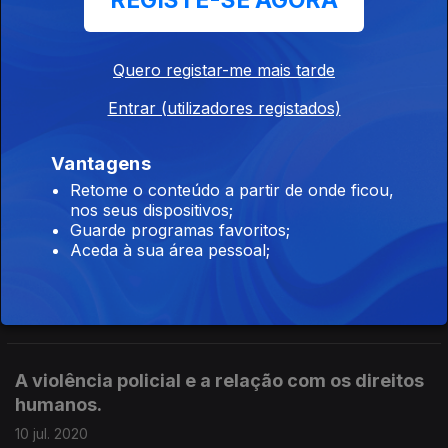
REGISTE-SE AGORA
O ativismo digital em Hong Kong. Com Pedro
Quero registar-me mais tarde
Neto, diretor da Amnistia Internacional
Entrar (utilizadores registados)
Portugal.
24 jul. 2020
Vantagens
Retome o conteúdo a partir de onde ficou,
nos seus dispositivos;
O uso indevido do gás lacrimogéneo. Com
Guarde programas favoritos;
Pedro Neto, diretor da Amnistia Internacional
Aceda à sua área pessoal;
Portugal.
17 jul. 2020
A violência policial e a relação com os direitos
humanos.
10 jul. 2020