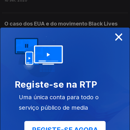
O caso dos EUA e do movimento Black Lives
×
Matter.
11 set. 2020
O caso das crianças Yazidis, sobreviventes do
'Estado Islâmico'
04 set. 2020
Registe-se na RTP
Uma única conta para todo o
A ameaça silenciosa aos direitos humanos: a
serviço público de media
vigilância digital. Com Pedro Neto, diretor da
Amnistia Internacional Portugal.
31 jul. 2020