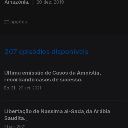
Amazónia.
|
20 dez. 2019
opções
207
episódios disponíveis
545160
526486
507292
486258
462819
446310
429884
404456
388716
374893
Última emissão de Casos da Amnistia,
recordando casos de sucesso.
Ep. 31
29 set. 2021
Libertação de Nassima al-Sada,da Arábia
Saudita.,
21 set. 2021