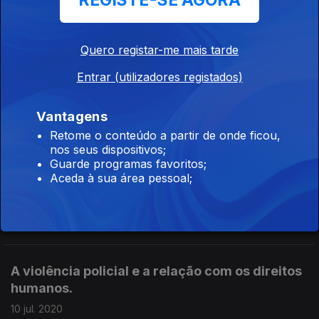
REGISTE-SE AGORA
O ativismo digital em Hong Kong. Com Pedro
Quero registar-me mais tarde
Neto, diretor da Amnistia Internacional
Entrar (utilizadores registados)
Portugal.
24 jul. 2020
Vantagens
Retome o conteúdo a partir de onde ficou,
nos seus dispositivos;
O uso indevido do gás lacrimogéneo. Com
Guarde programas favoritos;
Pedro Neto, diretor da Amnistia Internacional
Aceda à sua área pessoal;
Portugal.
17 jul. 2020
A violência policial e a relação com os direitos
humanos.
10 jul. 2020