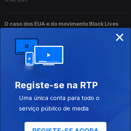
O caso dos EUA e do movimento Black Lives
×
Matter.
11 set. 2020
O caso das crianças Yazidis, sobreviventes do
'Estado Islâmico'
04 set. 2020
Registe-se na RTP
Uma única conta para todo o
A ameaça silenciosa aos direitos humanos: a
serviço público de media
vigilância digital. Com Pedro Neto, diretor da
Amnistia Internacional Portugal.
31 jul. 2020