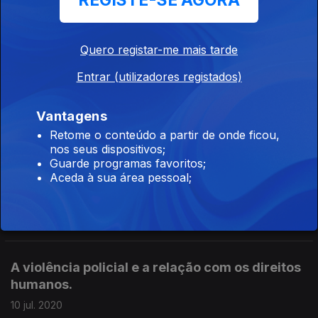
REGISTE-SE AGORA
O ativismo digital em Hong Kong. Com Pedro
Quero registar-me mais tarde
Neto, diretor da Amnistia Internacional
Portugal.
Entrar (utilizadores registados)
24 jul. 2020
Vantagens
Retome o conteúdo a partir de onde ficou,
nos seus dispositivos;
O uso indevido do gás lacrimogéneo. Com
Guarde programas favoritos;
Pedro Neto, diretor da Amnistia Internacional
Aceda à sua área pessoal;
Portugal.
17 jul. 2020
A violência policial e a relação com os direitos
humanos.
10 jul. 2020