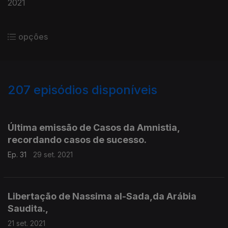
2021
opções
207
episódios disponíveis
545160
526486
507292
486258
462819
446310
429884
404456
388716
Última emissão de Casos da Amnistia,
recordando casos de sucesso.
Ep. 31
29 set. 2021
Libertação de Nassima al-Sada,da Arábia
Saudita.,
21 set. 2021