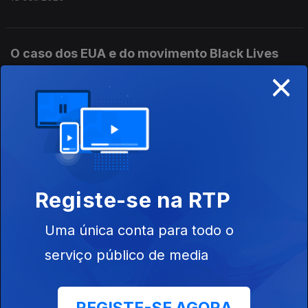
O caso dos EUA e do movimento Black Lives
×
Matter.
11 set. 2020
O caso das crianças Yazidis, sobreviventes do
'Estado Islâmico'
04 set. 2020
Registe-se na RTP
Uma única conta para todo o
A ameaça silenciosa aos direitos humanos: a
serviço público de media
vigilância digital. Com Pedro Neto, diretor da
Amnistia Internacional Portugal.
31 jul. 2020