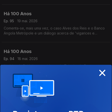
relacionada com o Conservatório de Música.
Há 100 Anos
Ep. 95
19 mai. 2026
Comenta-se, mais uma vez, o caso Alves dos Reis e o Banco
Angola Metrópole e um diálogo acerca de 'vigarices e
enganos, ouvindo dis temas de 1926: um de Jan Garber e
outro de Jelly Roll Morton.
Há 100 Anos
Ep. 94
18 mai. 2026
×
Notícias da Polónia, um acidente de Teixeira de Pascoaese um
comentário à condução em Lisboa, ouvindo a música de Erwin
Schulhoff a segiir a uma notícia sobre um debate relacionado
com Jazz.
Há 100 Anos
Ep. 93
15 mai. 2026
Duas notícias internacionais e anúncios a produtos milagrosos,
ouvindo a música de Heinz Erhardt a seguir a uma publicação