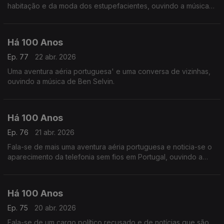
habitação e da moda dos estupefacientes, ouvindo a música
de Amy Beach a seguir sa uma notícia da revista 'Time' acerca
da condição das mulheres professoras.
Há 100 Anos
Ep. 77
22 abr. 2026
Uma aventura aéria portuguesa' e uma conversa de vizinhas,
ouvindo a música de Ben Selvin.
Há 100 Anos
Ep. 76
21 abr. 2026
Fala-se de mais uma aventura aéria portuguesa e noticia-se o
aparecimento da telefonia sem fios em Portugal, ouvindo a
música de Claude Debussy a seguir a uma notícia acerca de
uma estreia do compositor.
Há 100 Anos
Ep. 75
20 abr. 2026
Fala-se de um cargo político recusado e de notícias que são