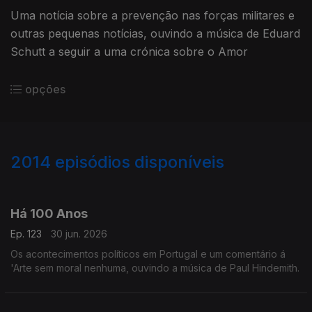
Uma notícia sobre a prevenção nas forças militares e
outras pequenas notícias, ouvindo a música de Eduard
Schutt a seguir a uma crónica sobre o Amor
opções
2014
episódios disponíveis
937791
931091
926126
924401
920843
Há 100 Anos
Ep. 123
30 jun. 2026
Os acontecimentos políticos em Portugal e um comentário á
'Arte sem moral nenhuma, ouvindo a música de Paul Hindemith.