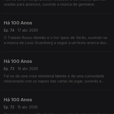
usadas para anúncios, ouvindo a música de germaine
Tailleferre a seguir a uma notícia vinda dos Estados Unidos.
Há 100 Anos
Ep. 74
17 abr. 2026
O Tratado Russo-Alemão e o hor´qario de Verão, ouvindo-se
a música de Louis Gruenberg a seguir a um texto acerca dos
'nossos cafés'.
Há 100 Anos
Ep. 73
16 abr. 2026
Fal-se de uma crise ministerial latente e de uma curiosidade
relacionada com os naipes das cartas de jogar, ouvindo a
música de Leo Ornstein a seguir a um comentário à ignorância
de um crítico numa exposição de cerâmica.
Há 100 Anos
Ep. 72
15 abr. 2026