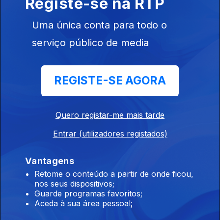
Registe-se na RTP
intitulada 'Marcha Lenta'.
Uma única conta para todo o
Há 100 Anos
serviço público de media
Ep. 92
14 mai. 2026
Uma notícia de Varsóvia e um texto acerca do 'Sorriso
Comercial', ouvindo a música de Maurice Ravel.
REGISTE-SE AGORA
Há 100 Anos
Quero registar-me mais tarde
Ep. 91
13 mai. 2026
A inauguração da estátua do marquês de Pombal, ouvindo a
Entrar (utilizadores registados)
música de Giacomo Puccini a propósito de uma obra do
compositor.
Vantagens
Retome o conteúdo a partir de onde ficou,
Há 100 Anos
nos seus dispositivos;
Ep. 90
12 mai. 2026
Guarde programas favoritos;
Aceda à sua área pessoal;
Os mineiros de Inglaterra e uma notícia da Alemanha ouvindo a
música de Gabriel Piernè a seguir a um texto sobre 'Os Novos