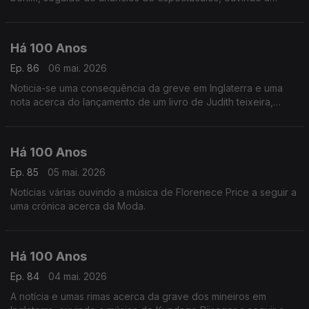
música de Darius Milhaud a seguir a uma crónica acerca dos
'Rapazes de Hoje'.
Há 100 Anos
Ep. 86
06 mai. 2026
Noticia-se uma consequência da greve em Inglaterra e uma
nota acerca do lançamento de um livro de Judith teixeira,
ouvindo uma gravação histórica de uma canção de Joseph
Meyer com letra de Benny David.
Há 100 Anos
Ep. 85
05 mai. 2026
Notícias várias ouvindo a música de Florenece Price a seguir a
uma crónica acerca da Moda.
Há 100 Anos
Ep. 84
04 mai. 2026
A notícia e umas rimas acerca da grave dos mineiros em