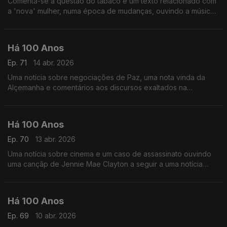
Comenta-se a questão do tabaco e um texto relacionado com
a 'nova' mulher, numa época de mudanças, ouvindo a música
de Nadia Boulanger.
Há 100 Anos
Ep. 71
14 abr. 2026
Uma notícia sobre negociações de Paz, uma nota vinda da
Alçemanha e comentários aos discursos exaltados na
Assembleia, ouvindo uma canção de Brahms a seguir a uma
crónica relacionada com o Amor.
Há 100 Anos
Ep. 70
13 abr. 2026
Uma notícia sobre cinema e um caso de assassinato ouvindo
uma cançãp de Jennie Mae Clayton a seguir a uma notícia
relacionada com o abuso de estupefacientes.
Há 100 Anos
Ep. 69
10 abr. 2026