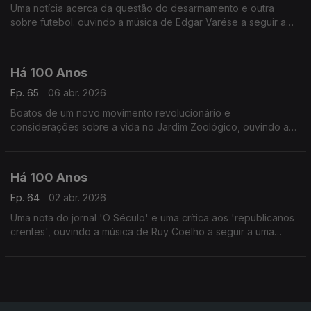
Uma notícia acerca da questão do desarmamento e outra
sobre futebol. ouvindo a música de Edgar Varése a seguir a
uma notícia relacionada com o compositor.
Há 100 Anos
Ep. 65
06 abr. 2026
Boatos de um novo movimento revolucionário e
considerações sobre a vida no Jardim Zoológico, ouvindo a
música de Amy Beach a seguir a uma publicação acerca de
poetisas portuguesas.
Há 100 Anos
Ep. 64
02 abr. 2026
Uma nota do jornal 'O Século' e uma crítica aos 'republicanos
crentes', ouvindo a música de Ruy Coelho a seguir a uma
publicapção sobre a situação dos artistas e autores
portugueses.