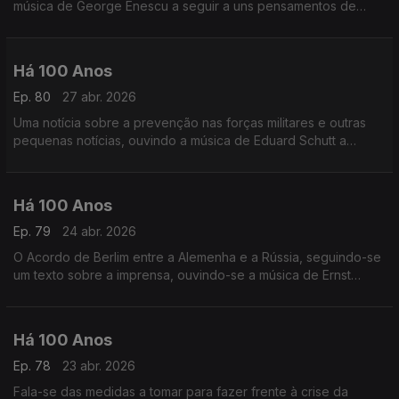
música de George Enescu a seguir a uns pensamentos de
André Brun.
Há 100 Anos
Ep. 80
27 abr. 2026
Uma notícia sobre a prevenção nas forças militares e outras
pequenas notícias, ouvindo a música de Eduard Schutt a
seguir a uma crónica sobre o Amor
Há 100 Anos
Ep. 79
24 abr. 2026
O Acordo de Berlim entre a Alemenha e a Rússia, seguindo-se
um texto sobre a imprensa, ouvindo-se a música de Ernst
Krenek após uma publicaçãos obre uma cena de teatro Este
seria o último dia 24 de Abril em Liberdade
Há 100 Anos
Ep. 78
23 abr. 2026
Fala-se das medidas a tomar para fazer frente à crise da