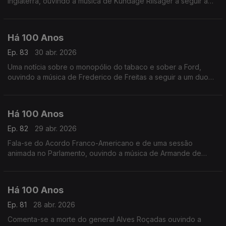
Inglaterra, ouvindo a música de Kundage Riisager a seguir a
'Uma Questão de Palavras'.
Há 100 Anos
Ep. 83
30 abr. 2026
Uma notícia sobre o monopólio do tabaco e sober a Ford,
ouvindo a música de Frederico de Freitas a seguir a um duo
relacionado com uma sessão do Parlamento.
Há 100 Anos
Ep. 82
29 abr. 2026
Fala-se do Acordo Franco-Americano e de uma sessão
animada no Parlamento, ouvindo a música de Armande de
Polignac a seguir a um texto sobre os livros de escritoras
portuguesas.
Há 100 Anos
Ep. 81
28 abr. 2026
Comenta-se a morte do general Alves Roçadas ouvindo a