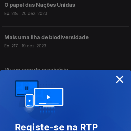
O papel das Nações Unidas
Ep. 218
20 dez. 2023
Mais uma ilha de biodiversidade
Ep. 217
19 dez. 2023
IA: um acordo provisório
×
Ep. 216
18 dez. 2023
O exercício e a demência
Ep. 215
15 dez. 2023
Registe-se na RTP