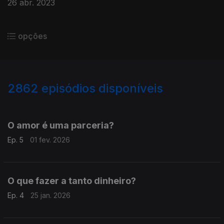
26 abr. 2023
opções
2862
episódios disponíveis
735285
730448
727204
O amor é uma parceria?
Ep. 5
01 fev. 2026
O que fazer a tanto dinheiro?
Ep. 4
25 jan. 2026