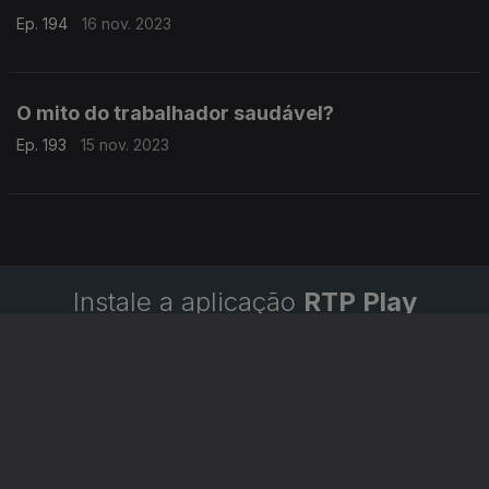
Ep. 194
16 nov. 2023
O mito do trabalhador saudável?
Ep. 193
15 nov. 2023
Instale a aplicação
RTP Play
Disponível para iOS, Android, Apple TV, Android TV e
CarPlay