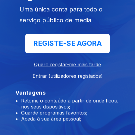
O desconforto do frio
Uma única conta para todo o
Ep. 214
14 dez. 2023
serviço público de media
Os limites da IA
REGISTE-SE AGORA
Ep. 213
13 dez. 2023
Quero registar-me mais tarde
A tensão do Natal
Entrar (utilizadores registados)
Ep. 212
12 dez. 2023
Vantagens
Retome o conteúdo a partir de onde ficou,
Nan Godin, artista/activista
nos seus dispositivos;
Guarde programas favoritos;
Ep. 211
11 dez. 2023
Aceda à sua área pessoal;