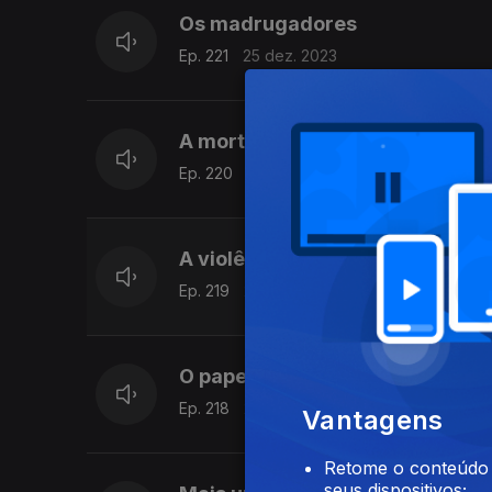
Os madrugadores
Ep. 221
25 dez. 2023
A mortalidade infantil
Ep. 220
22 dez. 2023
A violência filioparental
Ep. 219
21 dez. 2023
O papel das Nações Unidas
Ep. 218
20 dez. 2023
Vantagens
Retome o conteúdo a
seus dispositivos;