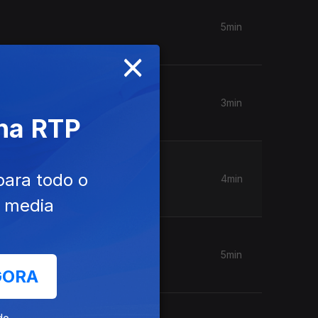
5min
×
3min
 na RTP
para todo o
4min
e media
5min
GORA
de