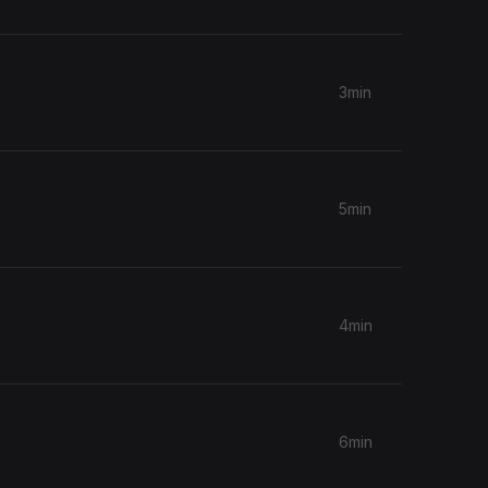
3min
5min
4min
6min