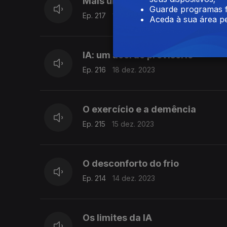
Mais uma ilha de biodiversidad
Guarde programas f
Ep. 217
19 dez. 2023
Aceda à sua área pe
IA: um acordo provisório
Ep. 216
18 dez. 2023
O exercício e a demência
Ep. 215
15 dez. 2023
O desconforto do frio
Ep. 214
14 dez. 2023
Os limites da IA