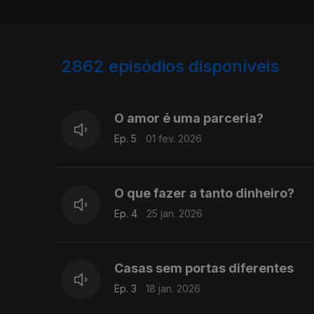
2862
episódios disponíveis
735285
730448
O amor é uma parceria?
Ep. 5
01 fev. 2026
O que fazer a tanto dinheiro?
Ep. 4
25 jan. 2026
Casas sem portas diferentes
Ep. 3
18 jan. 2026