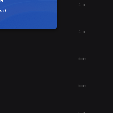
4min
dos)
4min
5min
5min
6min