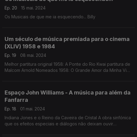
Ep. 20
15 mai. 2024
Os Musicais de que me ia esquecendo... Billy
Um século de música premiada para o cinema
(XLIV) 1958 e 1984
Ep. 19
08 mai. 2024
Melhor partitura original 1958: A Ponte do Rio Kwai partitura de
Malcom Arnold Nomeados 1958: O Grande Amor da Minha Vida
partitura de Hugo Friedhofer; A lenda da Estátua Nua partitura
de Hugo Friedhofer; ...
Espaço John Williams - A música para além da
Fanfarra
Ep. 18
01 mai. 2024
Indiana Jones e o Reino da Caveira de Cristal A obra sinfónica
que os efeitos especiais e diálogos não deixam ouvir
integralmente. À descoberta do Poema Sinfónico sem a
perseguição das fanfarras que todos conhecem