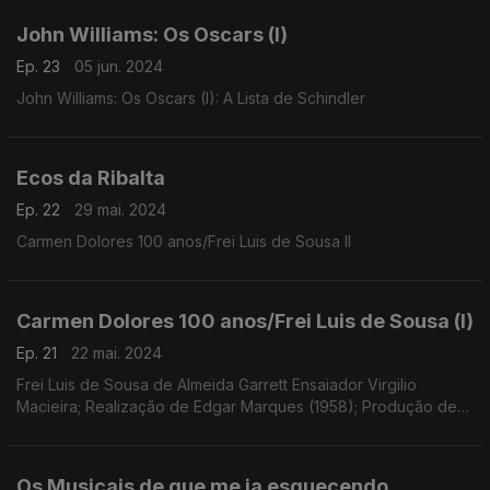
John Williams: Os Oscars (I)
Ep. 23
05 jun. 2024
John Williams: Os Oscars (I): A Lista de Schindler
Ecos da Ribalta
Ep. 22
29 mai. 2024
Carmen Dolores 100 anos/Frei Luis de Sousa II
Carmen Dolores 100 anos/Frei Luis de Sousa (I)
Ep. 21
22 mai. 2024
Frei Luis de Sousa de Almeida Garrett Ensaiador Virgilio
Macieira; Realização de Edgar Marques (1958); Produção de
Jorge Alves; Com: Carmen Dolores, Raul de Carvalho, Manuel
Correia, Luís Filipe, ...
Os Musicais de que me ia esquecendo...