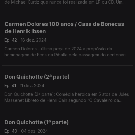
de Michael Curtiz que nunca foi realizada em LP ou CD. Um
exclusivo do programa Ecos da Ribalta com conceção e
montagem de João Pereira Bastos, ...
Carmen Dolores 100 anos / Casa de Bonecas
de Henrik Ibsen
Ep. 42
18 dez. 2024
Carmen Dolores - última peça de 2024 a propósito da
homenagem de Ecos da Ribalta pela passagem do centenário
da atriz. Tempo de Teatro 1984 Casa de Bonecas de Henrik
Ibsen, adaptação para a rádio de Duarte Bento
Don Quichotte (2ª parte)
Ep. 41
11 dez. 2024
Don Quichotte (2ª parte): Comédia heroica em 5 atos de Jules
Massenet Libreto de Henri Cain segundo “O Cavaleiro da
Triste Figura” de Jacques Le Lorrain, inspirado na obra de
Miguel de Cervantes
Don Quichotte (1ª parte)
Ep. 40
04 dez. 2024