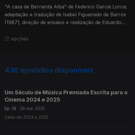
"A casa de Bernarda Alba" de Federico Garcia Lorca;
adaptação e tradução de Isabel Figueiredo de Barros
(1987); direção de ensaios e realização de Eduardo
Street
opções
436
episódios disponíveis
837522
819363
796731
781899
761340
741816
Um Século de Música Premiada Escrita para o
Cinema 2024 e 2025
Ep. 14
28 mai. 2025
Galas de 2024 e 2025