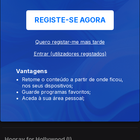
Rodgers & Hammerstein (1)
REGISTE-SE AGORA
Ep. 27
04 set. 2024
Rodgers & Hammerstein (1) - celebração no Teatro Real de
Drury Lane dos 80 anos da formação da mais famosa dupla do
Quero registar-me mais tarde
musical americano
Entrar (utilizadores registados)
Quando Rodgers não é Hammerstein (III)
Vantagens
Ep. 38
28 ago. 2024
Retome o conteúdo a partir de onde ficou,
Quando Rodgers não é Hammerstein (III): Babes in Arrms
nos seus dispositivos;
Guarde programas favoritos;
Aceda à sua área pessoal;
Hooray for Hollywood (II)
Ep. 36
21 ago. 2024
Hooray for Hollywood (I)