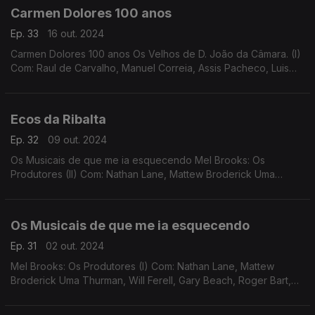
Carmen Dolores 100 anos
Ep. 33
16 out. 2024
Carmen Dolores 100 anos Os Velhos de D. João da Câmara. (I)
Com: Raul de Carvalho, Manuel Correia, Assis Pacheco, Luis
Filipe, Rogério Paulo, Josefina Silva, Hortense Luz, Luz Veloso,
Carmen Dolores, ...
Ecos da Ribalta
Ep. 32
09 out. 2024
Os Musicais de que me ia esquecendo Mel Brooks: Os
Produtores (II) Com: Nathan Lane, Mattew Broderick Uma
Thurman, Will Ferell, Gary Beach, Roger Bart, Eileen Essell,
Michael McKean
Os Musicais de que me ia esquecendo
Ep. 31
02 out. 2024
Mel Brooks: Os Produtores (I) Com: Nathan Lane, Mattew
Broderick Uma Thurman, Will Ferell, Gary Beach, Roger Bart,
Eileen Essell, Michael McKean