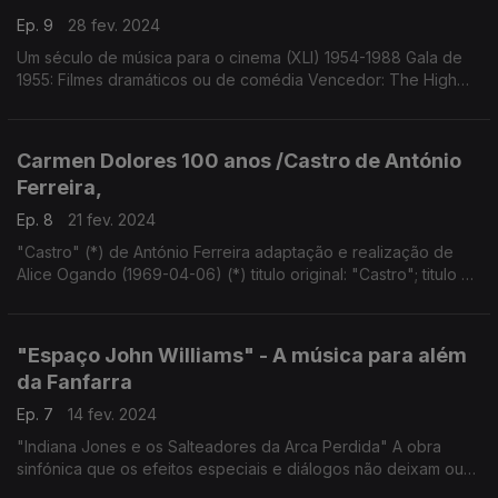
Ep. 9
28 fev. 2024
Um século de música para o cinema (XLI) 1954-1988 Gala de
1955: Filmes dramáticos ou de comédia Vencedor: The High
and the Mighty/Dimitri Tiomkin Nomeados: The Caine
Mutiny/Max Steiner; Genevieve/Larry Adler; ...
Carmen Dolores 100 anos /Castro de António
Ferreira,
Ep. 8
21 fev. 2024
"Castro" (*) de António Ferreira adaptação e realização de
Alice Ogando (1969-04-06) (*) titulo original: "Castro"; titulo da
adaptação radiofónica: "A Castro"
"Espaço John Williams" - A música para além
da Fanfarra
Ep. 7
14 fev. 2024
"Indiana Jones e os Salteadores da Arca Perdida" A obra
sinfónica que os efeitos especiais e diálogos não deixam ouvir
integralmente. À descoberta do Poema Sinfónico sem a