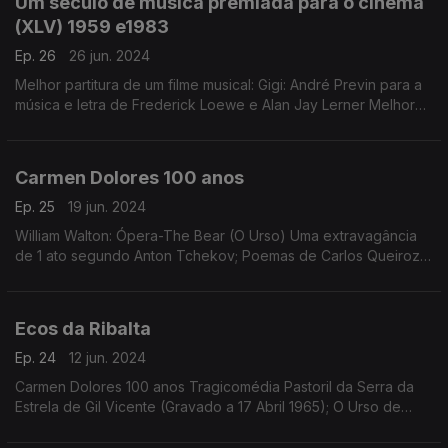
Um século de música premiada para o cinema
(XLV) 1959 e1983
Ep. 26
26 jun. 2024
Melhor partitura de um filme musical: Gigi: André Previn para a
música e letra de Frederick Loewe e Alan Jay Lerner Melhor
Canção 1959:Gigi: André Previn de Frederick Loewe e Alan
Jay Lerner
Carmen Dolores 100 anos
Ep. 25
19 jun. 2024
William Walton: Ópera-The Bear (O Urso) Uma extravagância
de 1 ato segundo Anton Tchekov; Poemas de Carlos Queiroz
(Cantilena), António Botto (Canção) e David Mourão Ferreira (
Por vezes...) ditos por Carmen Dolores
Ecos da Ribalta
Ep. 24
12 jun. 2024
Carmen Dolores 100 anos Tragicomédia Pastoril da Serra da
Estrela de Gil Vicente (Gravado a 17 Abril 1965); O Urso de
Anton Tchekov (Gravado a 2 Fevereiro 1972)