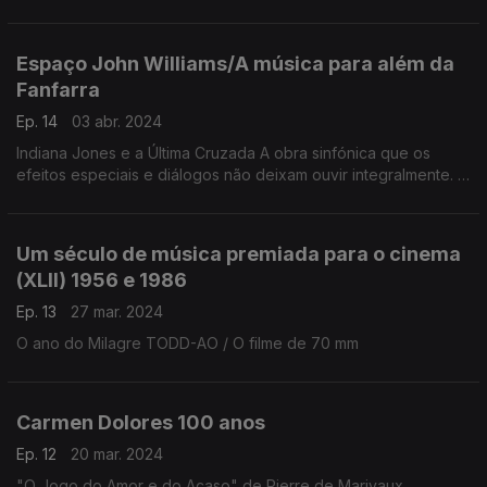
Lionel Bart
Espaço John Williams/A música para além da
Fanfarra
Ep. 14
03 abr. 2024
Indiana Jones e a Última Cruzada A obra sinfónica que os
efeitos especiais e diálogos não deixam ouvir integralmente. À
descoberta do Poema Sinfónico sem a perseguição das
fanfarras que todos conhecem.
Um século de música premiada para o cinema
(XLII) 1956 e 1986
Ep. 13
27 mar. 2024
O ano do Milagre TODD-AO / O filme de 70 mm
Carmen Dolores 100 anos
Ep. 12
20 mar. 2024
"O Jogo do Amor e do Acaso" de Pierre de Marivaux