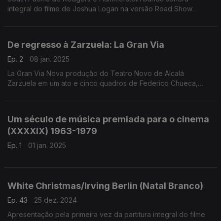
integral do filme de Joshua Logan na versão Road Show
Direção Musical e Coral de Alfred Newman e Ken Darby
De regresso à Zarzuela: La Gran Via
Ep. 2
08 jan. 2025
La Gran Via Nova produção do Teatro Novo de Alcalá
Zarzuela em um ato e cinco quadros de Federico Chueca,
Joaquin Valverde, com libreto de Felipe Perez Orquestra Coro
e solistas do Teatro de Alcalá
Um século de música premiada para o cinema
(XXXXIX) 1963-1979
Ep. 1
01 jan. 2025
White Christmas/Irving Berlin (Natal Branco)
Ep. 43
25 dez. 2024
Apresentação pela primeira vez da partitura integral do filme