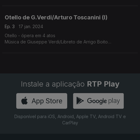
Otello de G.Verdi/Arturo Toscanini (I)
Ep. 3
17 jan. 2024
Otello - ópera em 4 atos
Música de Giuseppe Verdi/Libreto de Arrigo Boito
Com: Ramon Vinay, Herva Nelli, Giuseppe Valdengo, Nan
Merriman, Leslie Chabay, Virginio Assandri; Coro e Orquestra
Sinfónicos da NBC
Instale a aplicação
RTP Play
Disponível para iOS, Android, Apple TV, Android TV e
CarPlay